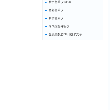
精密色差仪WF28
氧化锌测试仪
色彩色差仪
控制器
精密色差仪
水浴锅
烟气综合分析仪
二氧化碳检测仪
微机型数显PH计技术文章
进样器
试验机
全站仪
回弹仪
张力仪
金属探测器
焊缝检测盒
片剂仪
酸值测定仪
解吸仪