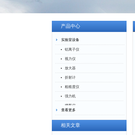
产品中心
实验室设备
铝离子仪
视力仪
放大器
折射计
粗糙度仪
强力机
稀释仪
查看更多
萃取仪
洗油仪
相关文章
倒角器