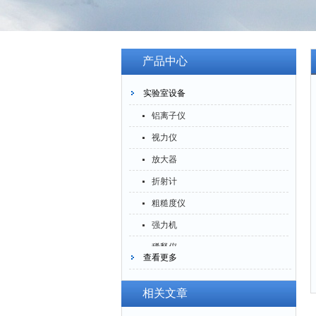
产品中心
实验室设备
铝离子仪
视力仪
放大器
折射计
粗糙度仪
强力机
稀释仪
查看更多
萃取仪
洗油仪
相关文章
倒角器