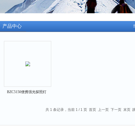
产品中心
BZC5150便携强光探照灯
共 1 条记录，当前 1 / 1 页 首页 上一页 下一页 末页