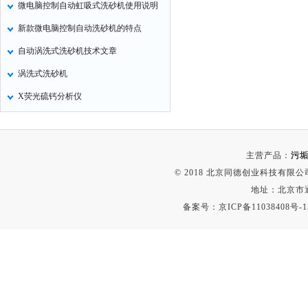
微电脑控制自动虹吸式洗砂机使用说明
氧化锌测试仪
新款微电脑控制自动洗砂机的特点
控制器
自动涡洗式洗砂机技术文章
水浴锅
涡洗式洗砂机
二氧化碳检测仪
X荧光硫钙分析仪
进样器
试验机
全站仪
主营产品：
污垢
回弹仪
© 2018 北京同德创业科技有限公司(
张力仪
地址：北京市通
备案号：
京ICP备11038408号-1
金属探测器
焊缝检测盒
片剂仪
酸值测定仪
解吸仪