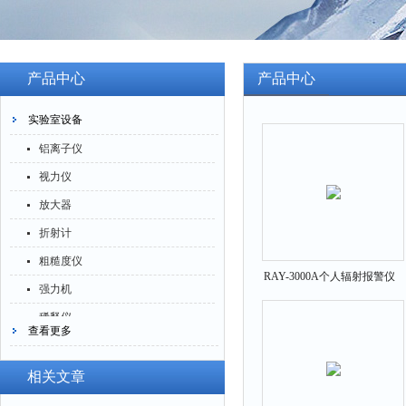
产品中心
产品中心
实验室设备
铝离子仪
视力仪
放大器
折射计
粗糙度仪
RAY-3000A个人辐射报警仪
强力机
稀释仪
查看更多
萃取仪
洗油仪
相关文章
倒角器