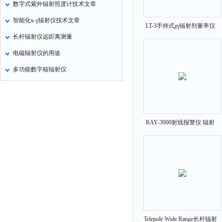
数字式紫外辐射照度计技术文章
氧化锌测试仪
智能化х-γ辐射仪技术文章
LT-3手持式χγ辐射剂量率仪
控制器
长杆辐射仪远距离测量
水浴锅
电磁辐射仪的用途
二氧化碳检测仪
多功能数字核辐射仪
进样器
试验机
全站仪
回弹仪
RAY-3000射线报警仪 辐射
剂量仪
张力仪
金属探测器
焊缝检测盒
片剂仪
酸值测定仪
解吸仪
Telepole Wide Range长杆辐射