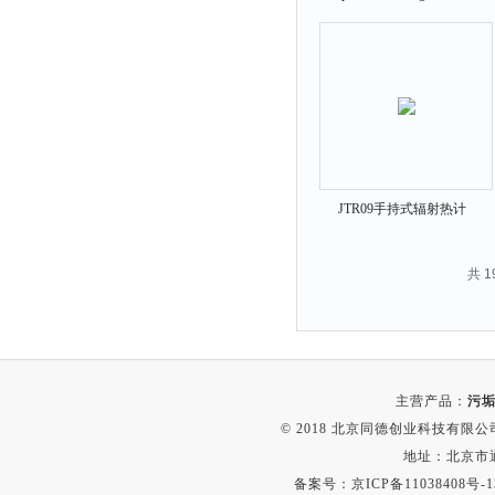
拉力表
仪
冻力仪
平整度仪
分选仪
辐射仪
蒸馏仪
JTR09手持式辐射热计
氟化物测定仪
紧实仪
共 
膨胀仪
铺板器
粘度计
分布仪
主营产品：
污垢
实验装置
© 2018 北京同德创业科技有限公司(
地址：北京市通
系数仪
备案号：
京ICP备11038408号-1
测试计