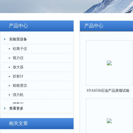
产品中心
产品中心
实验室设备
铝离子仪
视力仪
放大器
折射计
粗糙度仪
SYA6536石油产品蒸馏试验
强力机
器
稀释仪
查看更多
萃取仪
洗油仪
相关文章
倒角器