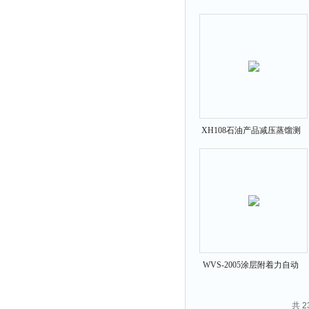
拉力表
水器
冻力仪
平整度仪
分选仪
辐射仪
蒸馏仪
XH108石油产品减压蒸馏测
氟化物测定仪
定仪
紧实仪
膨胀仪
铺板器
粘度计
分布仪
实验装置
WVS-2005涂层附着力自动
划痕仪
系数仪
共 
测试计