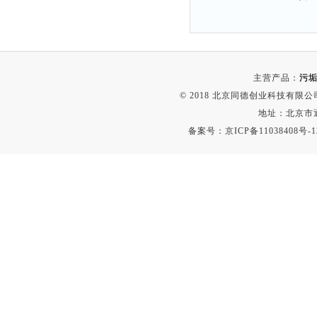
解析仪
烤胶机
流量计
主营产品：
污垢
测速仪
© 2018 北京同德创业科技有限公司(
保护器
地址：北京市通
分散仪
备案号：
京ICP备11038408号-1
压片机
灰熔融性测试仪
导电仪
色谱仪
磨耗仪
读数仪
测时仪
压力仪