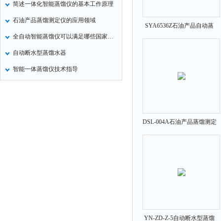
简述一体化智能蒸馏仪的基本工作原理
氧化锌测试仪
石油产品蒸馏测定仪的应用领域
SYA6536Z石油产品自动蒸
控制器
全自动智能蒸馏仪可以满足哪些国家标准
馏测定仪
水浴锅
自动断水型蒸馏水器
二氧化碳检测仪
智能一体蒸馏仪技术指导
进样器
试验机
全站仪
回弹仪
DSL-004A石油产品蒸馏测定
仪
张力仪
金属探测器
焊缝检测盒
片剂仪
酸值测定仪
解吸仪
YN-ZD-Z-5自动断水型蒸馏