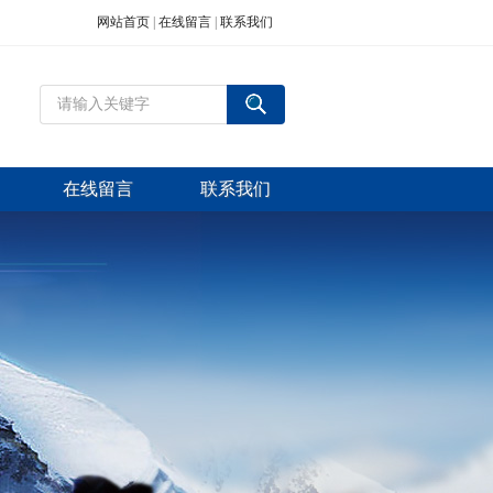
网站首页
|
在线留言
|
联系我们
在线留言
联系我们