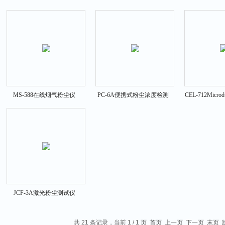
TDS-DL
仪
MS-588在线烟气粉尘仪
PC-6A便携式粉尘浓度检测
CEL-712Micro
报警仪
尘监
JCF-3A激光粉尘测试仪
PM2.5 PM10检测仪
共 21 条记录，当前 1 / 1 页 首页 上一页 下一页 末页