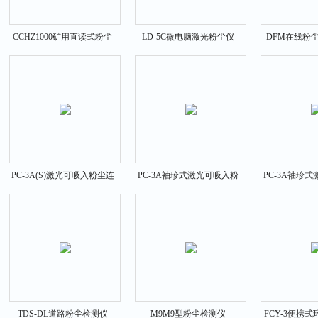
CCHZ1000矿用直读式粉尘
LD-5C微电脑激光粉尘仪
DFM在线粉
浓度测量仪 矿用粉尘仪
PC-3A(S)激光可吸入粉尘连
PC-3A袖珍式激光可吸入粉
PC-3A袖珍
续测试仪
尘连续测试仪 PC-3A
尘连续
TDS-DL道路粉尘检测仪
M9M9型粉尘检测仪
FCY-3便携