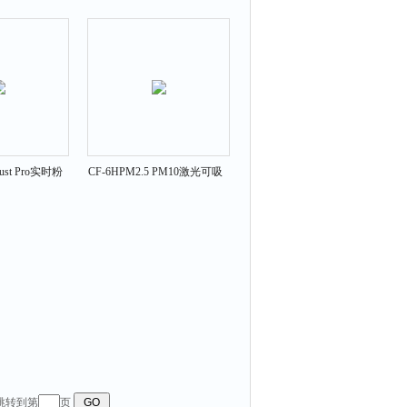
量仪 CCZ-1000
dust Pro实时粉
CF-6HPM2.5 PM10激光可吸
测仪
入粉尘连续测试仪
 跳转到第
页