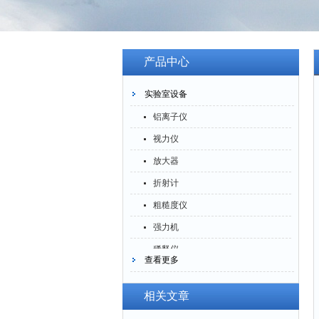
产品中心
实验室设备
铝离子仪
视力仪
放大器
折射计
粗糙度仪
强力机
稀释仪
查看更多
萃取仪
洗油仪
相关文章
倒角器