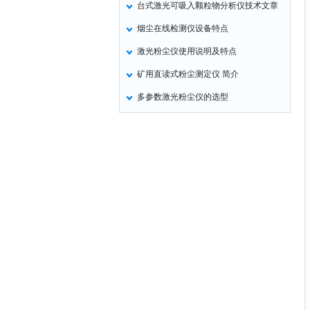
台式激光可吸入颗粒物分析仪技术文章
氧化锌测试仪
烟尘在线检测仪设备特点
控制器
激光粉尘仪使用说明及特点
水浴锅
矿用直读式粉尘测定仪 简介
二氧化碳检测仪
多参数激光粉尘仪的选型
进样器
试验机
全站仪
回弹仪
张力仪
金属探测器
焊缝检测盒
片剂仪
酸值测定仪
解吸仪