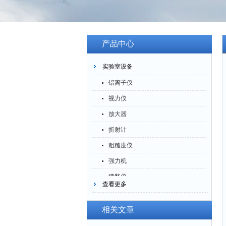
产品中心
实验室设备
铝离子仪
视力仪
放大器
折射计
粗糙度仪
强力机
稀释仪
查看更多
萃取仪
洗油仪
相关文章
倒角器