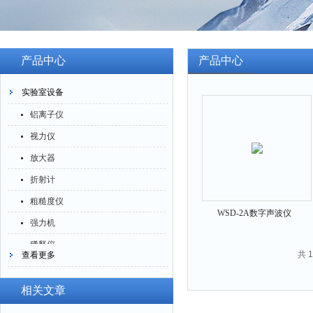
产品中心
产品中心
实验室设备
铝离子仪
视力仪
放大器
折射计
粗糙度仪
WSD-2A数字声波仪
强力机
稀释仪
共 
查看更多
萃取仪
洗油仪
相关文章
倒角器