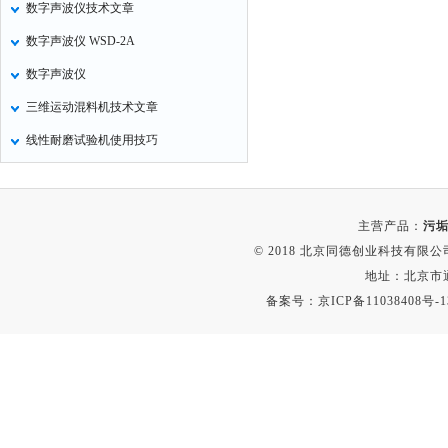
数字声波仪技术文章
氧化锌测试仪
数字声波仪 WSD-2A
控制器
数字声波仪
水浴锅
三维运动混料机技术文章
二氧化碳检测仪
线性耐磨试验机使用技巧
进样器
试验机
全站仪
主营产品：
污垢
回弹仪
© 2018 北京同德创业科技有限公司(
张力仪
地址：北京市通
备案号：
京ICP备11038408号-1
金属探测器
焊缝检测盒
片剂仪
酸值测定仪
解吸仪