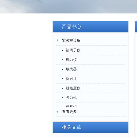
产品中心
实验室设备
铝离子仪
视力仪
放大器
折射计
粗糙度仪
强力机
稀释仪
查看更多
萃取仪
洗油仪
相关文章
倒角器