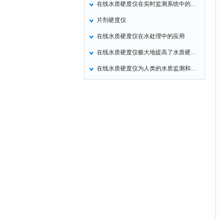
在线水质硬度仪在实时监测系统中的重要性
氧化锌测试仪
片剂硬度仪
控制器
在线水质硬度仪在水处理中的应用
水浴锅
在线水质硬度仪极大地提高了水质硬度检测的效率和准确性
二氧化碳检测仪
在线水质硬度仪为人类的水质监测和保护工作做出更大的贡献
进样器
试验机
全站仪
回弹仪
张力仪
金属探测器
焊缝检测盒
片剂仪
酸值测定仪
解吸仪