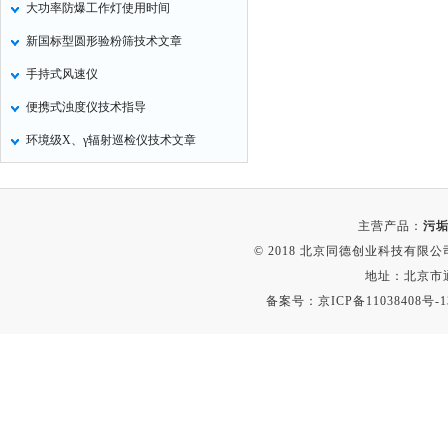
大功率防爆工作灯使用时间
氧化锌测试仪
新国标型圆形验粉筛技术文章
控制器
手持式风速仪
水浴锅
便携式浊度仪技术指导
二氧化碳检测仪
环境级X、γ辐射巡检仪技术文章
进样器
试验机
全站仪
主营产品：
污垢
回弹仪
© 2018 北京同德创业科技有限公司(
张力仪
地址：北京市通
备案号：
京ICP备11038408号-1
金属探测器
焊缝检测盒
片剂仪
酸值测定仪
解吸仪