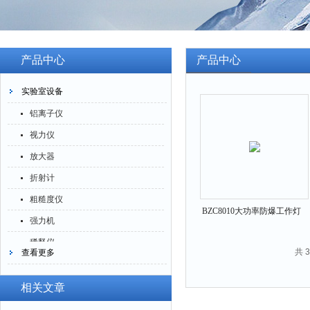
产品中心
产品中心
实验室设备
铝离子仪
视力仪
放大器
折射计
粗糙度仪
BZC8010大功率防爆工作灯
强力机
稀释仪
共 
查看更多
萃取仪
洗油仪
相关文章
倒角器