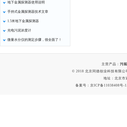
地下金属探测器使用说明
氧化锌测试仪
手持式金属探测器技术文章
控制器
1.5米地下金属探测器
水浴锅
光电污泥浓度计
二氧化碳检测仪
微量水分仪的测定步骤，很全面了！
进样器
试验机
全站仪
主营产品：
污垢
回弹仪
© 2018 北京同德创业科技有限公司(
张力仪
地址：北京市通
备案号：
京ICP备11038408号-1
金属探测器
焊缝检测盒
片剂仪
酸值测定仪
解吸仪