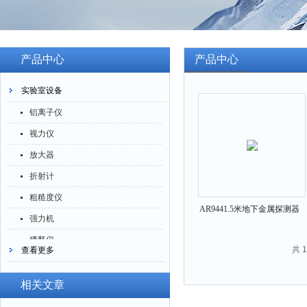
产品中心
产品中心
实验室设备
铝离子仪
视力仪
放大器
折射计
粗糙度仪
AR9441.5米地下金属探测器
强力机
稀释仪
共 
查看更多
萃取仪
洗油仪
相关文章
倒角器