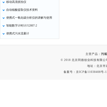
移动高清抓拍仪
氧化锌测试仪
自动核酸提取仪技术资料
控制器
便携式一氧化碳分析仪的讲解与使用
水浴锅
智能数字计时计J12007-2
二氧化碳检测仪
便携式污水流量计
进样器
试验机
全站仪
主营产品：
污垢
回弹仪
© 2018 北京同德创业科技有限公司(
张力仪
地址：北京市通
备案号：
京ICP备11038408号-1
金属探测器
焊缝检测盒
片剂仪
酸值测定仪
解吸仪