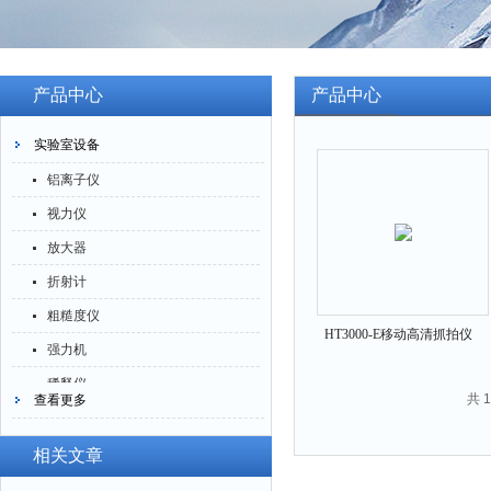
产品中心
产品中心
实验室设备
铝离子仪
视力仪
放大器
折射计
粗糙度仪
HT3000-E移动高清抓拍仪
强力机
HT3000-E
稀释仪
共 
查看更多
萃取仪
洗油仪
相关文章
倒角器