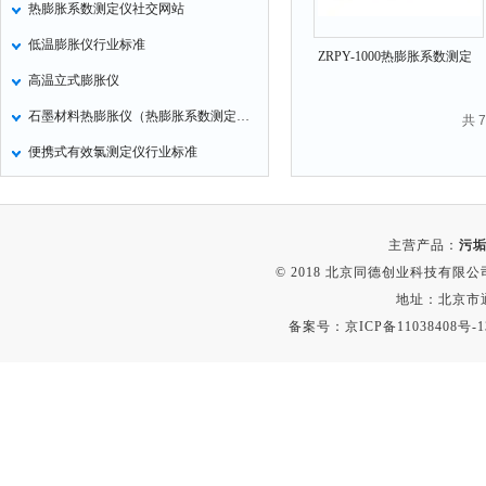
热膨胀系数测定仪社交网站
氧化锌测试仪
低温膨胀仪行业标准
ZRPY-1000热膨胀系数测定
控制器
高温立式膨胀仪
仪 高温卧式膨胀仪
水浴锅
石墨材料热膨胀仪（热膨胀系数测定仪）
共 
二氧化碳检测仪
便携式有效氯测定仪行业标准
进样器
试验机
全站仪
主营产品：
污垢
回弹仪
© 2018 北京同德创业科技有限公司(
张力仪
地址：北京市通
备案号：
京ICP备11038408号-1
金属探测器
焊缝检测盒
片剂仪
酸值测定仪
解吸仪