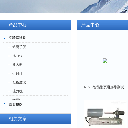
产品中心
产品中心
实验室设备
铝离子仪
视力仪
放大器
折射计
粗糙度仪
NP-02智能型页岩膨胀测试
强力机
仪 NP-02
稀释仪
查看更多
萃取仪
洗油仪
相关文章
倒角器