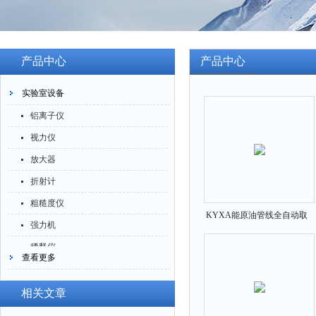
产品中心
产品中心
实验室设备
铝离子仪
视力仪
放大器
折射计
粗糙度仪
KYXA能原油管线全自动取
强力机
样仪
稀释仪
查看更多
萃取仪
洗油仪
相关文章
倒角器