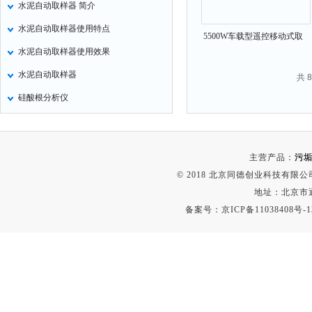
水泥自动取样器 简介
氧化锌测试仪
水泥自动取样器使用特点
5500W车载型遥控移动式取
控制器
水泥自动取样器使用效果
样器5500W
水浴锅
水泥自动取样器
共 
二氧化碳检测仪
硅酸根分析仪
进样器
试验机
全站仪
主营产品：
污垢
回弹仪
© 2018 北京同德创业科技有限公司(
张力仪
地址：北京市通
备案号：
京ICP备11038408号-1
金属探测器
焊缝检测盒
片剂仪
酸值测定仪
解吸仪