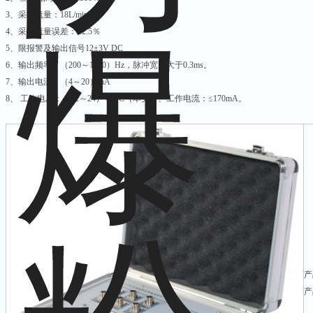
3、采样流量：18L/min
4、采样流量误差：±2.5％
5、限报警及输出信号12±3V DC
6、输出频率：（200～1000）Hz，脉冲宽度大于0.3ms。
7、输出电流：（4～20）mA
8、 工作电压：（12～24）V DC（本安）、工作电流：≤170mA。
产
产