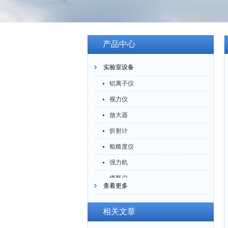
产品中心
实验室设备
铝离子仪
视力仪
放大器
折射计
粗糙度仪
强力机
稀释仪
查看更多
萃取仪
洗油仪
相关文章
倒角器