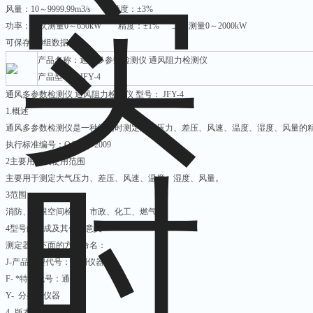
风量：10～9999.99m3/s 精度：±3%
功率：一次测量0～650kW 精度：±1% 二次测量0～2000kW
可保存100组数据
产品名称：通风多参数检测仪 通风阻力检测仪
产品型号：JFY-4
通风多参数检测仪 通风阻力检测仪 型号： JFY-4
1.概述
通风多参数检测仪是一种能同时测定大气压力、差压、风速、温度、湿度、风量的
执行标准编号：Q/KY-3-2009
2主要用途及使用范围
主要用于测定大气压力、差压、风速、温度、湿度、风量。
3范围
消防、有限空间检测、市政、化工、燃气。
4型号的组成及其代表意义
测定器按下面的方法命名：
J-产品类型代号：检测仪器
F- *特征代号：通风
Y- 分类：仪器
4- 版本：4