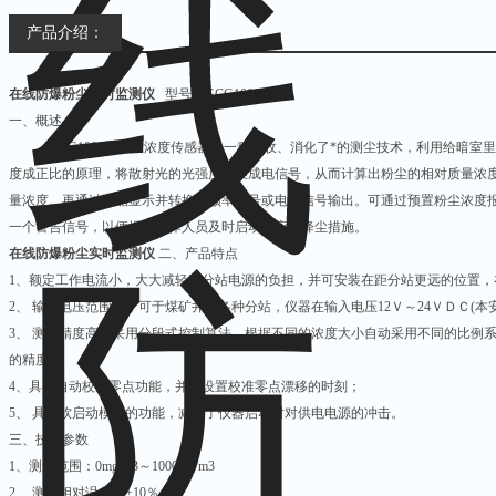
产品介绍：
在线防爆粉尘实时监测仪
型号：GCG1000
一、概述
GCG1000型粉尘浓度传感器是一种吸收、消化了*的测尘技术，利用给暗室
度成正比的原理，将散射光的光强度转换成电信号，从而计算出粉尘的相对质量浓
量浓度。再通过液晶显示并转换成频率信号或电流信号输出。可通过预置粉尘浓度
一个警告信号，以便提醒工作人员及时启动相应的降尘措施。
在线防爆粉尘实时监测仪
二、产品特点
1、额定工作电流小，大大减轻了分站电源的负担，并可安装在距分站更远的位置
2、 输入电压范围宽，可于煤矿井下各种分站，仪器在输入电压12Ｖ～24ＶＤＣ(本
3、 测量精度高：采用分段式控制算法，根据不同的浓度大小自动采用不同的比例
的精度；
4、具有自动校准零点功能，并可设置校准零点漂移的时刻；
5、 具有软启动模式的功能，减小了仪器启动时对供电电源的冲击。
三、技术参数
1、测量范围：0mg/m3～1000mg/m3
2、 测量相对误差：±10％