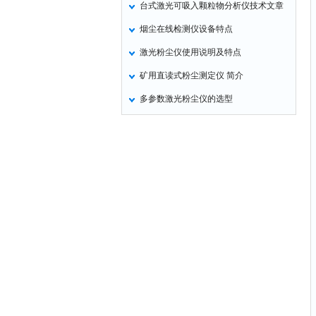
台式激光可吸入颗粒物分析仪技术文章
氧化锌测试仪
烟尘在线检测仪设备特点
控制器
激光粉尘仪使用说明及特点
水浴锅
矿用直读式粉尘测定仪 简介
二氧化碳检测仪
多参数激光粉尘仪的选型
进样器
试验机
全站仪
回弹仪
张力仪
金属探测器
焊缝检测盒
片剂仪
酸值测定仪
解吸仪