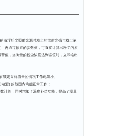
里的游浮粉尘照射光源时粉尘的散射光强与粉尘浓
度，再通过预置的参数值，可直接计算出粉尘的质
报警值，当测量的粉尘浓度达到该值时，立即输出
，在额定采样流量的情况工作电流小。
安电源) 的范围内均能正常工作；
系数计算，同时增加了温度补偿功能，提高了测量