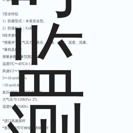
5安全特征
1）防爆型式：本质安全型。
2）防爆标志：ExibⅠ。
6技术参数
*测量井下大气压力、差压、风速、温度、湿度、流量。
*量程及精度
测量参数测量范围基本误差
温度0℃〜40℃4±1.0℃
风速0.2〜5 m/s0.2m/s
5〜10 m/s0.3m/s
>10 m/s0.4m/s
差压-3735～+3735 Pa± 2%
大气压70-120KPa± 2%
湿度0〜95%RH± 3%RH
*进口风速探杆
*形式：5节可伸缩不锈钢探杆