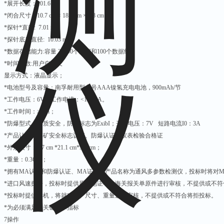
*展开长度：101.6 cm
*闭合尺寸：10.7 cm × 18.3 cm × 3.8 cm
*探针*直径: 7.01 mm
*探针底座直径: 10.03 mm
*数据存储能力:容量 26500个数据和100个数据组
*时间常数:用户自定义
显示方式：液晶显示；
*电池型号及容量：南孚耐用型七号AAA镍氢充电电池，900mAh/节
*工作电压：6V；工作电流：<130mA。
*工作时间：≥10h；
*防爆型式：本质安全，防爆标志为ExibI；开路电压：7V 短路电流I0：3A
*产品认证：煤矿安全标志认证、防爆认证、仪表检验合格证
*外形尺寸：9.7 cm *21.1 cm*5.3 cm；
*重量：0.36kg；
*拥有MA认证和防爆认证、MA证上的产品名称为通风多参数检测仪，投标时将对
*进口风速探杆，投标时提供原产地证明、海关报关单原件进行审核，不提供或不
*投标时提供样机，将就功能、尺寸、重量进行审核，不提供或不符合将拒投标。
*为必须满足的关键技术指标
7操作