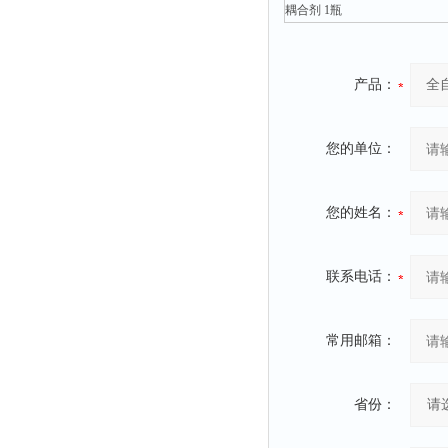
静电测试仪
耦合剂 1瓶
照度计
伏安表
产品：
声波仪
测厚仪
您的单位：
抓拍仪
显微镜
您的姓名：
氮吹仪
脆碎度仪
联系电话：
光度计
旋光仪
常用邮箱：
高斯计
耐压测试仪
省份：
电阻仪
电流测试仪