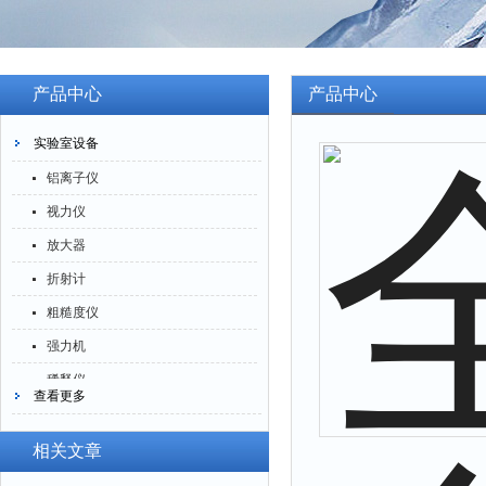
产品中心
产品中心
实验室设备
铝离子仪
视力仪
放大器
折射计
粗糙度仪
强力机
稀释仪
查看更多
萃取仪
洗油仪
相关文章
倒角器