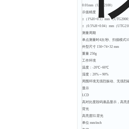
光泽度仪
0.01mm（UTG2100）
色差仪
示值精度
面积仪
±（1%H+0.1）mm （UTG200
±（0.5%H+0.04）mm（UTG21
混合器
测量周期
金属浴
单点测量时4次/秒、扫描模式10
恒温器
外型尺寸 150×74×32 mm
重量 250g
离心机
工作环境
摇床
温度：-20℃~60℃
孵育器
湿度：20%～90%
振荡器
周围环境无强烈振动、无强烈
显示
爆头灯
LCD
探照灯
高对比度段码液晶显示，高亮度
工作灯
背光
高亮度EL背光
稀释器
单位 mm/inch
热震仪