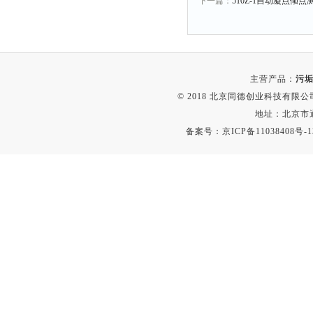
下一篇：
510Z-1自动凝点倾点测定
融变仪
检定箱
断路器
硬度仪
主营产品：
污垢
变送器
© 2018 北京同德创业科技有限公司(
强度仪
地址：北京市通
备案号：
京ICP备11038408号-1
采样器
混匀仪
声级计
熔点仪
单色仪
蠕动泵
泄漏检测仪
噪音计
加热器