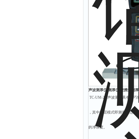
解析仪
烤胶机
流量计
测速仪
保护器
分散仪
压片机
灰熔融性测试仪
导电仪
声波测厚仪 测厚仪 便携式测厚仪
色谱仪
TC-UM-2D声波测仪具有
磨耗仪
，其中涂层模式即测量穿过涂
读数仪
测时仪
的净厚度。
压力仪