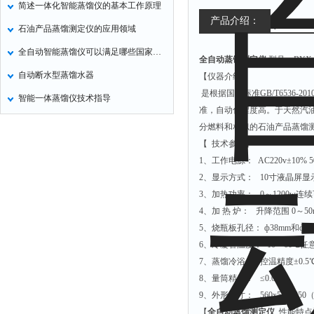
简述一体化智能蒸馏仪的基本工作原理
氧化锌测试仪
产品介绍：
石油产品蒸馏测定仪的应用领域
控制器
全自动智能蒸馏仪可以满足哪些国家标准
全自动蒸馏测定仪
型号：BYX-
水浴锅
自动断水型蒸馏水器
【仪器介绍】
二氧化碳检测仪
是根据国家标准GB/T6536
智能一体蒸馏仪技术指导
进样器
准，自动化程度高。于天然汽
试验机
分燃料和相似的石油产品蒸馏
【
技术参数
全站仪
1、工作电源： AC220v±10% 5
回弹仪
2、显示方式： 10寸
张力仪
3、加热功率： 0～1200w连
4、加 热 炉： 升降范围 0～5
金属探测器
5、烧瓶板孔径： ф38mm和ф5
焊缝检测盒
6、冷凝管温度： -10～60℃
片剂仪
7、蒸馏冷浴： 控温精度±0.5
8、量筒精度： ≤0.01ml
酸值测定仪
9、外形尺寸： 560x510x650
解吸仪
【
全自动蒸馏测定仪
性能特