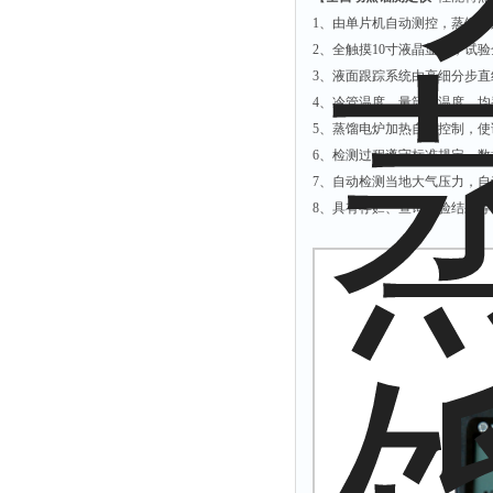
拉力表
1、由单片机自动测控，蒸馏
冻力仪
2、全触摸10寸液晶显示，试
3、液面跟踪系统由高细分步
平整度仪
4、冷管温度、量筒室温度，
分选仪
5、蒸馏电炉加热自动控制，使
辐射仪
6、检测过程遵守标准规定，
7、自动检测当地大气压力，
蒸馏仪
8、具有存贮、查询试验结果
氟化物测定仪
紧实仪
膨胀仪
铺板器
粘度计
分布仪
实验装置
系数仪
测试计