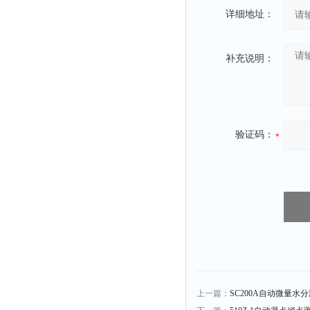
详细地址：
粉尘仪
功率计
温度计
补充说明：
平滑度测定仪
激光粒度仪
钙离子计
验证码：
测距仪
破碎机
扩散仪
溶出仪
酸度计
露点仪
气动织枪
台式检校台
上一篇：
SC200A自动微量水分测