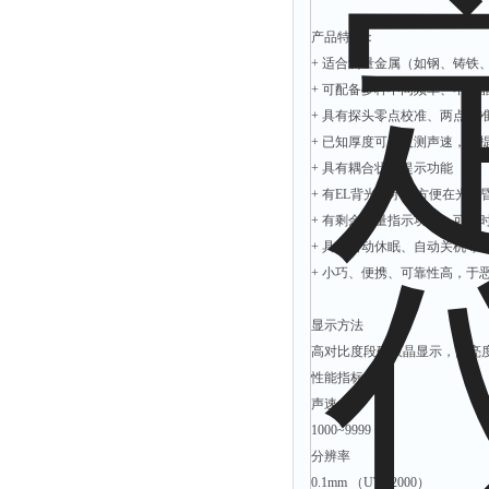
附着力测试仪
产品特点：
液冰点测定仪
+ 适合测量金属（如钢、铸
倾向仪
+ 可配备多种不同频率、不同
+ 具有探头零点校准、两点校
安定性测定仪
+ 已知厚度可以反测声速，以
烘胶机
+ 具有耦合状态提示功能
微粒检测仪
+ 有EL背光显示，方便在光
油滴仪
+ 有剩余电量指示功能，可实
+ 具有自动休眠、自动关机等
稳压电源
+ 小巧、便携、可靠性高，于
记录仪
虫情测报灯
显示方法
高对比度段码液晶显示，高亮度
取样器
性能指标
压缩机
声速
养护箱
1000~9999 m/s
清洗仪
分辨率
0.1mm （UTG2000）