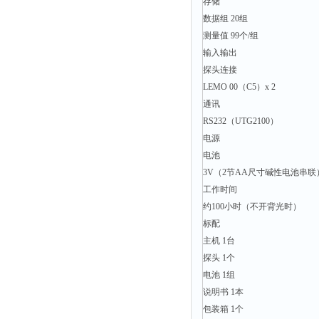
存储
时间测定仪
数据组 20组
消解器
测量值 99个/组
输入输出
洗砂机
探头连接
测硫仪
LEMO 00（C5）x 2
过滤器
通讯
RS232（UTG2100）
平磨仪
电源
天平
电池
真空计
3V（2节AA尺寸碱性电池串联
浓缩仪
工作时间
约100小时（不开背光时）
透射率测试仪
标配
搅拌器
主机 1台
应变仪
探头 1个
电池 1组
温湿度计
说明书 1本
培养箱
包装箱 1个