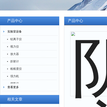
产品中心
产品中心
实验室设备
铝离子仪
视力仪
放大器
折射计
粗糙度仪
强力机
稀释仪
查看更多
萃取仪
洗油仪
相关文章
倒角器