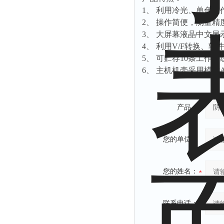
拉力表
1、 利用冷光、单色
冻力仪
2、 操作简便，测量精
3、 大屏幕液晶中文
平整度仪
4、 利用V/F转换、
分选仪
5、 可贮存10条工作
辐射仪
6、 主机机壳采用模后
蒸馏仪
氟化物测定仪
产品：
紧实仪
膨胀仪
您的单位：
铺板器
粘度计
您的姓名：
分布仪
实验装置
联系电话：
系数仪
测试计