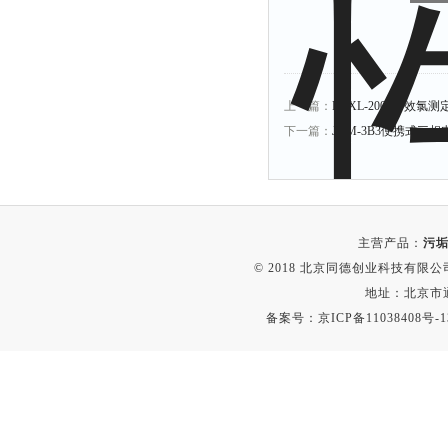
附着力测试仪
液冰点测定仪
倾向仪
上一篇：
PYXL-2000有效氯测
安定性测定仪
下一篇：
JYM-3B3便携式三
烘胶机
微粒检测仪
油滴仪
稳压电源
主营产品：
污垢
记录仪
© 2018 北京同德创业科技有限公司(
地址：北京市通
虫情测报灯
备案号：
京ICP备11038408号-1
取样器
压缩机
养护箱
清洗仪