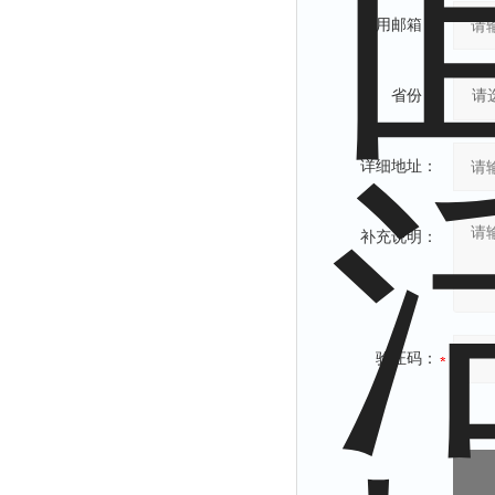
常用邮箱：
解析仪
烤胶机
省份：
流量计
测速仪
详细地址：
保护器
分散仪
补充说明：
压片机
灰熔融性测试仪
导电仪
色谱仪
验证码：
磨耗仪
读数仪
测时仪
压力仪