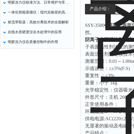
明胶冻力仪校准方法、日常维护与常见故障处理
氧化锌测试仪
产品介绍：
一体化智能蒸馏仪：现代实验室的高效解决方案
控制器
射流萃取器：高效分离技术的全面解析
SSY-3500C
阴离子表面
水浴锅
在线水质硬度仪在水处理中的应用
扰。
二氧化碳检测仪
阴离子表面活性剂测定
明胶冻力仪在质量控制中的作用
进样器
子表面活性剂浓度的测
表面活性剂测定仪技术
试验机
测量范围：0.01～1.00
全站仪
示值误差：≤±5%(F.S)
回弹仪
重复性 ：≤3%
张力仪
重量：小于 1kg
光学稳定性：仪器吸光值在
金属探测器
外形尺寸：主机 266mm×
焊缝检测盒
正常使用条件：
片剂仪
环境温度:5～40℃ 相对湿
供电电源:AC(220±22)V;(
酸值测定仪
无显著的振动及电磁干
解吸仪
产品特点：