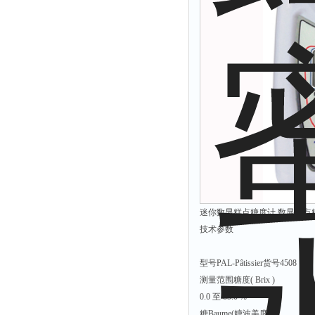
余氯仪
挥发酚测定仪
氯化物测定仪
浓度计
硝酸根测定仪
吹气仪
磷酸盐测定仪
硫化物检测仪
硝酸盐氮测定仪
臭氧测定仪
迷你数显糕点糖度计 数显糕点糖度计 型
水深仪
技术参数
测探仪
型号PAL-Pâtissier货号4508
水位计
测量范围糖度( Brix )
真空泵
0.0 至 85.0 %
铁离子仪
糖Baume(糖波美度)