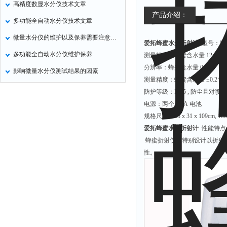
高精度数显水分仪技术文章
定氮仪
产品介绍：
多功能全自动水分仪技术文章
水表
微量水分仪的维护以及保养需要注意的就是硅胶垫的更换
爱拓蜂蜜水分折射计
型号：PAL
磷酸根分析仪
多功能全自动水分仪维护保养
测量范围：蜂蜜含水量 12.0 至 
液位计
分辨率：蜂蜜含水量 0.1%
影响微量水分仪测试结果的因素
总氮测定仪
测量精度：蜂蜜含水量 ±0.2％
双氧水检测仪
防护等级：IP65 , 防尘且对
电源：两个AAA 电池
纯水机
规格尺寸：55 x 31 x 109cm, 10
除湿机
爱拓蜂蜜水分折射计
性能特
碳硫分析仪
蜂蜜折射仪是特别设计以折射
性。
溴化物测定仪
电导率仪
ORP检测仪
渗透性测试仪
氯离子仪