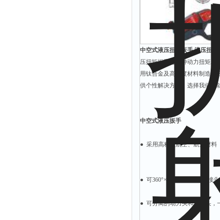
有效氯仪
氰尿酸仪
总砷仪
中空式液压扭矩扳手 液压扭矩
镉检测仪
压扭矩扳手是一种动力扭矩工具
总汞仪
用钛合金及高强度材料制造，
总铅仪
供个性解决方案，选择我们您
总铬检测仪
溶解氧仪
中空式液压扳手
COD测定仪
● 采用高科技航空、航天材料
● 可360°×360°旋转的油管
● 可分离的动力头和工作头