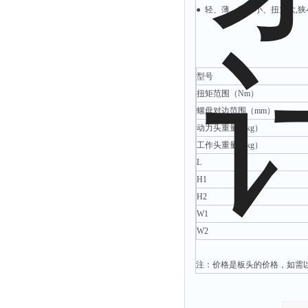
● 轻、薄、短、小、扭力大,
型号
扭矩范围（Nm）
螺母对边范围（mm）
动力头重量（kg）
工作头重量（kg）
L
H1
H2
W1
W2
注：价格是板头的价格，如需以下要