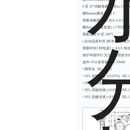
0 至 45°溶解值糖度( Brix ) 0.1 
硫酸根测定仪
糖Baume(糖波美度) 1°
硫酸盐测定仪
测量准确度糖度( Brix )±0.2 %
活度计
糖Baume(糖波美度) ±1°环境温度
测量温度10 至 100°C
浊度计
( 自动温度补偿 )样本量0.3 毫
界面仪
测量时间3 秒电源2 × AAA 电
总碱度测定仪
保护等级IP65 无尘且对喷射水柱具
选件• PAL保管箱 : RE-39409
总磷测定仪
• 携带连 : RE-39410
α.β测量仪
• 10% 蔗糖溶液 (±0.03%) : RE-
流速仪
• 20% 蔗糖溶液 (±0.03%) : RE-
色度仪
• 30% 蔗糖溶液 (±0.03%) : RE-
• 50% 蔗糖溶液 (±0.05%) : RE-1
二氧化氯仪
五参数检测仪
氨氮仪
总碱度仪