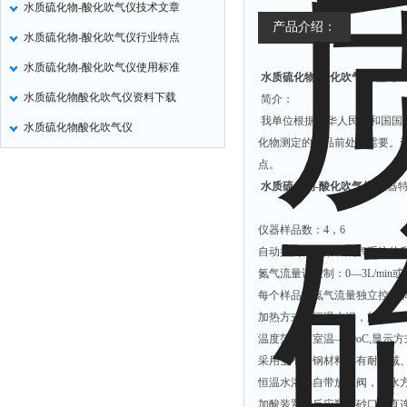
水质硫化物-酸化吹气仪技术文章
定氮仪
产品介绍：
水质硫化物-酸化吹气仪行业特点
水表
水质硫化物-酸化吹气仪使用标准
水质硫化物-酸化吹气仪
型号：T
磷酸根分析仪
水质硫化物酸化吹气仪资料下载
简介：
液位计
我单位根据中华人民共和国国家标
水质硫化物酸化吹气仪
总氮测定仪
化物测定的样品前处理需要。
双氧水检测仪
点。
水质硫化物-酸化吹气仪
仪器
纯水机
除湿机
仪器样品数：4，6
碳硫分析仪
自动控制样品架和配气系统的
氮气流量计控制：0—3L/min或0-1
溴化物测定仪
每个样品的氮气流量独立控制
电导率仪
加热方式：恒温水浴，加热功率：
ORP检测仪
温度范围：室温—99oC,显示
采用全不锈钢材料具有耐酸减
渗透性测试仪
恒温水浴锅自带放液阀，放水
氯离子仪
加酸装置与反应瓶磨砂口垂直