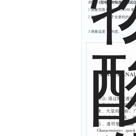
JTFQ-1型电脑控制发气测试
硫酸根测定仪
1 测量范围 0-20;0-50;0-1
2 测量精度 小于全量程的0.2
硫酸盐测定仪
活度计
3 测量温度 1000度。
浊度计
界面仪
总碱度测定仪
总磷测定仪
α.β测量仪
流速仪
色度仪
二氧化氯仪
五参数检测仪
氨氮仪
总碱度仪