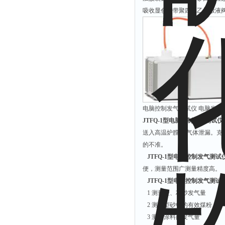
余氯仪
吸收显色管带聚四氟乙烯放液
挥发酚测定仪
氯化物测定仪
浓度计
硝酸根测定仪
吹气仪
磷酸盐测定仪
电脑控制发气测试仪 电脑发气仪
硫化物检测仪
JTFQ-1型电脑控制发气测试仪
硝酸盐氮测定仪
送入高温炉膛,无气体泄漏。
的不准。
臭氧测定仪
JTFQ-1型电脑控制发气测试
水深仪
便，测量范围广测量精度高。
测探仪
JTFQ-1型电脑控制发气测试
水位计
1 测量型、芯砂发气量
2 测量型砂中的有效煤粉
真空泵
3 测量涂料的发气量
铁离子仪