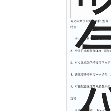
偏光应力仪 玻璃应力仪 型号：W
特点:
1、应力测定范围 560nm（一
2、全波片光程差560nm（毫
3、有立体感强的清晰而正立
4、连续变倍即只需一次调焦
5、可接配摄像或常规及数码
规格：
1、全波片光程差：560nm(毫微