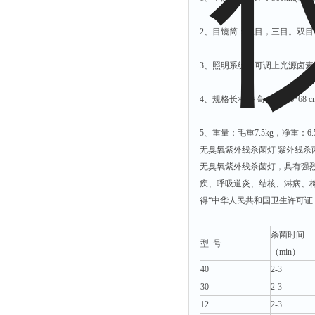
2、目镜筒：双目，三目。双目瞳
3、照明系统：可调上光源卤素灯1
4、规格长×宽×高：40*46*68 c
5、重量：毛重7.5kg，净重：6.5
无臭氧紫外线杀菌灯 紫外线杀菌灯
无臭氧紫外线杀菌灯，具有强烈
疾、呼吸道炎、结核、淋病、
得“中华人民共和国卫生许可证
杀菌时间
型 号
（min）
40
2-3
30
2-3
12
2-3