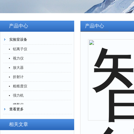
产品中心
产品中心
实验室设备
铝离子仪
视力仪
放大器
折射计
粗糙度仪
强力机
稀释仪
查看更多
萃取仪
洗油仪
相关文章
倒角器