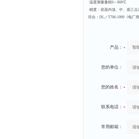
静电测试仪
·温度测量量程0～800℃
·精度：容器内顶、中、底三点
照度计
符合：DL／T706-1999《
伏安表
声波仪
测厚仪
产品：
抓拍仪
显微镜
您的单位：
氮吹仪
脆碎度仪
您的姓名：
光度计
旋光仪
联系电话：
高斯计
耐压测试仪
电阻仪
常用邮箱：
电流测试仪