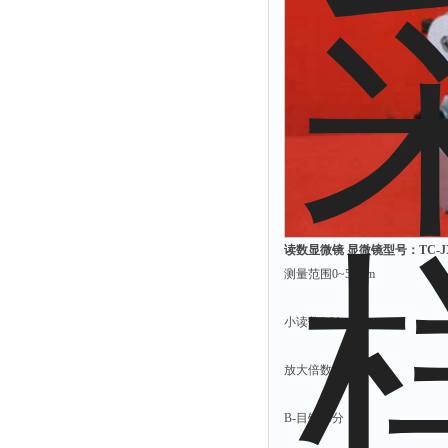
附着力测试仪
液冰点测定仪
倾向仪
安定性测定仪
烘胶机
微粒检测仪
油滴仪
稳压电源
读数显微镜 显微镜型号：TC-JX
记录仪
测量范围0~50mm
虫情测报灯
小读数0.01mm
取样器
压缩机
放大倍数30×
养护箱
清洗仪
B-目镜部分：