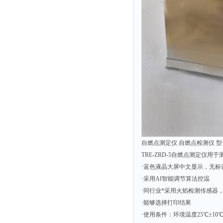
时间测定仪
消解器
洗砂机
测硫仪
过滤器
平磨仪
天平
真空计
浓缩仪
自燃点测定仪 自燃点检测仪 型号：
透射率测试仪
TRE-ZRD-5自燃点测定仪用
搅拌器
·蓝色液晶大屏中文显示，无标
应变仪
·采用AI智能调节算法控温
·同行业*采用火焰检测传感器
温湿度计
·能够选择打印结果
培养箱
·使用条件：环境温度25℃±10℃