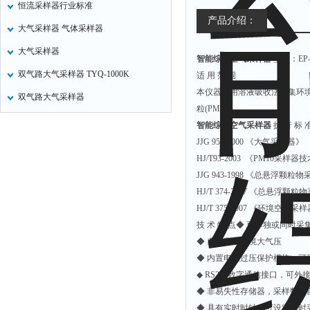
恒流采样器行业标准
氧化锌测试仪
产品介绍：
大气采样器 气体采样器
控制器
大气采样器
智能综合空气采样器
型号：EP-
水浴锅
双气路大气采样器 TYQ-1000K
适 用 范 围
二氧化碳检测仪
本仪器应用溶液吸收法采集环境
双气路大气采样器
进样器
粒(PM10)。
试验机
智能综合空气采样器
执 行 标 
JJG 956-2000 《大气采样器》
全站仪
HJ/T93-2003 《PM10采
回弹仪
JJG 943-1998 《总悬浮颗粒
张力仪
HJ/T 374-2007 《总悬
HJ/T 375-2007 《环境
金属探测器
技 术 特 点◆ 可单独或同时采
焊缝检测盒
◆ 自动测量环境大气压
片剂仪
◆ 内置电压过压保护模块，可
◆ RS232数字通信接口，可
酸值测定仪
◆ 非易失性存储器，采样数
解吸仪
◆ 具有实时时钟，可设定定