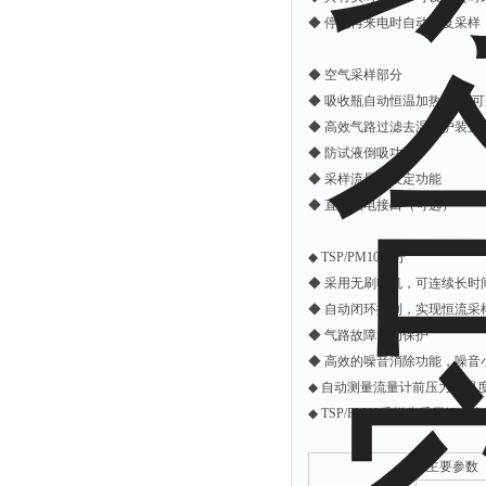
拉力表
◆ 停电再来电时自动恢复采样
冻力仪
◆ 空气采样部分
平整度仪
◆ 吸收瓶自动恒温加热系统(
分选仪
◆ 高效气路过滤去湿保护装置
辐射仪
◆ 防试液倒吸功能
◆ 采样流量预设定功能
蒸馏仪
◆ 直流供电接口（可选）
氟化物测定仪
紧实仪
◆ TSP/PM10部分
膨胀仪
◆ 采用无刷电机，可连续长时
◆ 自动闭环控制，实现恒流采
铺板器
◆ 气路故障自动保护
粘度计
◆ 高效的噪音消除功能，噪音小于
分布仪
◆ 自动测量流量计前压力，温
◆ TSP/PM10采样头采用铝
实验装置
系数仪
主要参数
测试计