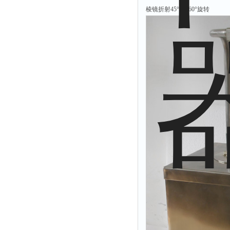
光泽度仪
棱镜折射45°、360°旋转
色差仪
面积仪
混合器
金属浴
恒温器
离心机
摇床
孵育器
振荡器
爆头灯
探照灯
工作灯
稀释器
热震仪