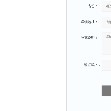
粉尘仪
省份：
功率计
温度计
详细地址：
平滑度测定仪
激光粒度仪
补充说明：
钙离子计
测距仪
破碎机
验证码：
扩散仪
溶出仪
酸度计
露点仪
气动织枪
台式检校台