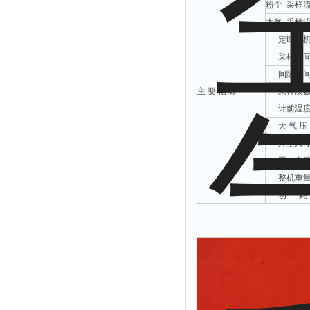
粉尘 采样
解析仪
大气 采样
定时开
烤胶机
采样时
流量计
间隔时
测速仪
主 要 指 标
采样次
保护器
计前温
大 气 压
分散仪
外型尺
压片机
工作电
灰熔融性测试仪
整机重
导电仪
功 耗
色谱仪
磨耗仪
读数仪
测时仪
压力仪