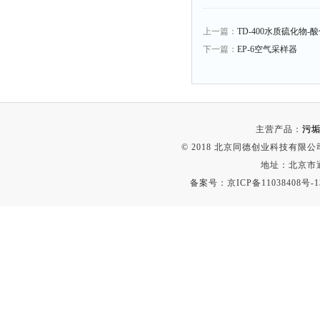
融变仪
检定箱
上一篇：
TD-400水质硫化物-
断路器
下一篇：
EP-6空气采样器
硬度仪
变送器
强度仪
主营产品：
污垢
采样器
© 2018 北京同德创业科技有限公司(
混匀仪
地址：北京市通
声级计
备案号：
京ICP备11038408号-1
熔点仪
单色仪
蠕动泵
泄漏检测仪
噪音计
加热器