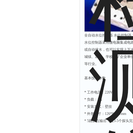
硫酸根测定仪
硫酸盐测定仪
活度计
全自动水位控制器 水位控制器 
浊度计
水位控制器采用微电脑集成电
界面仪
或自动排水，也可以实现上下
总碱度测定仪
城镇、农村、学校工矿企业单
总磷测定仪
等行业。
α.β测量仪
基本技术参数
流速仪
色度仪
* 工作电压：220V
* 负载：5A
二氧化氯仪
* 安装方式：壁挂
五参数检测仪
* 外形尺寸：126*88*51mm
氨氮仪
* 5路探点输出：接3-5个探
总碱度仪