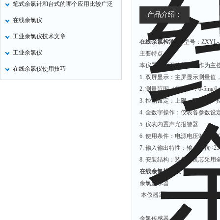
笔式余氯计和台式的哪个应用比较广泛
定氮仪
产品介绍：
在线余氯仪
水表
工业余氯仪技术文章
在线余氯检测仪
型号：ZXYL-
磷酸根分析仪
工业余氯仪
主要特点：
液位计
本仪器采用工控单片机作为主
在线余氯仪使用技巧
总氮测定仪
1. 双屏显示：主屏显示测量
双氧水检测仪
2. 测量范围（精度）：0-5mg/L 0
3. 控制设定：上限，下限等
纯水机
4. 全数字操作：仪表各参数
除湿机
5. 仪表内置声光报警器
碳硫分析仪
6. 使用条件：电源电压90V-260
7. 输入输出特性：输入阻抗<25
溴化物测定仪
8. 安装结构：装盘和机芯采
电导率仪
在线余氯检测仪
ORP检测仪
余氯显示器
本仪器采用工控单片机作为主
渗透性测试仪
氯离子仪
余氯传感器