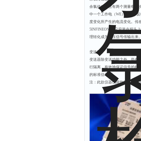
余氯仪
余氯传感器含有两个测量电，次
挥发酚测定仪
中一个工作电（WE），一个反电
度变化所产生的电流变化。传感
氯化物测定仪
5INFINEON)，它安装
浓度计
理转化成为电压信号传输出来
硝酸根测定仪
变送器
吹气仪
变送器除变送功能之外，尚有
磷酸盐测定仪
行隔离，有效地保证信号的稳定
硫化物检测仪
的标准信号.
硝酸盐氮测定仪
注：此款仪器仅限饮用水及较
臭氧测定仪
水深仪
测探仪
水位计
真空泵
铁离子仪