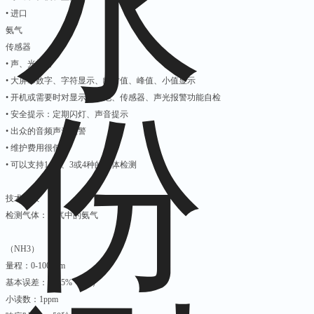
• 进口
氨气
传感器
• 声、光报警
• 大屏幕数字、字符显示、瞬时值、峰值、小值显示
• 开机或需要时对显示、电池、传感器、声光报警功能自检
• 安全提示：定期闪灯、声音提示
• 出众的音频声音报警
• 维护费用很低
• 可以支持1、2、3或4种的气体检测
技术参数
检测气体：空气中的氨气
（NH3）
量程：0-100ppm
基本误差：＜±5%（F.S）
小读数：1ppm