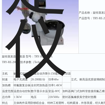
产品名称：旋转蒸发
产品型号：TRY-RE-2
旋转蒸发器 蒸发器 型号：TRY-RE-2000A
TRY-RE-2000A技术参数（Technical Data）
主机
触电式按键
快速自动升降
0-150毫米
冷却器
转速
电子无调速
20-200转/分
功率40w
立式。耐高温优质玻璃精制
加热糟
特氟隆复合锅
全封闭加热器
功率1.4KW
温度范围
温度自动控制
数字显示水温
室温-90℃
加料器
阀门式加料管套接四氟乙烯
总功率
1.5KW
电压
220/50Hz
密封器
氟橡胶真空密封垫圈
特点
主体构件采用防锈稆合金、特种工程塑料，结构紧湊，外形美观，经久耐