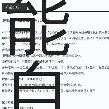
产品介绍：
智能自动水份测定仪
型号：ZSD-2J
ZSD-2J智能自动水份滴定仪：新一代水份滴定仪，该仪器采用机械电子设计技术
用简洁方便。仪器采用卡尔费休氏容量法测定水份，可测定液体、固体和气体试样
化工、制药、日用化工、食品、农业、实验室等诸多行业。
产品特点Product Characteristics
智能自动水份测定仪
大彩色液晶显示屏，全中文菜单式操作。
全程动态提示，WINDOWS操作风格使用为方便。
多种结果（水份含量，百分含量，PPM含量，卡氏试剂消耗量）同时显示，彩色滴
自动扣除飘移水份，环境水份漂移自动跟踪，确保分析结果准确。
搅拌PWM无调速，速度菜单选择。
系统全封闭，可自动更换溶剂和排出废液，避免有毒试剂外逸。
仪器状态，计量泵进样量，当前时间，三通位置，漂移量等参数即时显示。
技术参数
测量范围：0.001%-100%