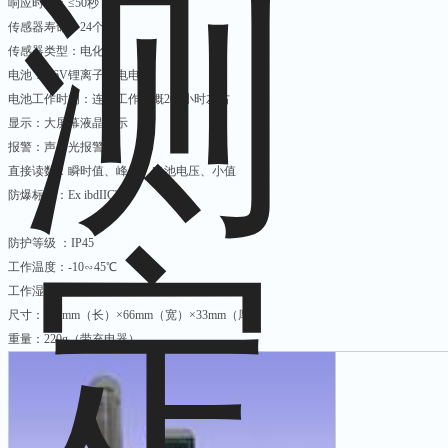
响应时间：≤50秒
传感器寿命：24个月
传感器类型：电化学
电池：3.6V锂离子充电电池
电池工作时间：连续工作大概200小时左右
显示：大屏幕液晶显示
报警：声、光报警
直接读数：瞬时值、峰值、电池电压、小值
防爆标志：Ex ibdIICT3
防护等级 ：IP45
工作温度：-10∽45℃
工作湿度：5-90%RH
尺寸：126mm（长）×66mm（宽）×33mm（厚）
重量：220g（带充电器）