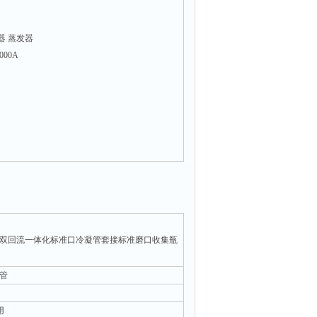
器 蒸发器
000A
双回流一体化标准口冷凝管套接标准磨口收集瓶
管
用