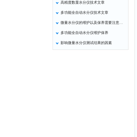
高精度数显水分仪技术文章
定氮仪
多功能全自动水分仪技术文章
水表
微量水分仪的维护以及保养需要注意的就是硅胶垫的更换
磷酸根分析仪
多功能全自动水分仪维护保养
液位计
影响微量水分仪测试结果的因素
总氮测定仪
双氧水检测仪
纯水机
除湿机
碳硫分析仪
溴化物测定仪
电导率仪
ORP检测仪
渗透性测试仪
氯离子仪