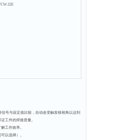
W-32E
样信号与设定值比较，自动改变触发移相角以达到
保证工件的焊接质量。
了解工作效率。
间可以选择）。