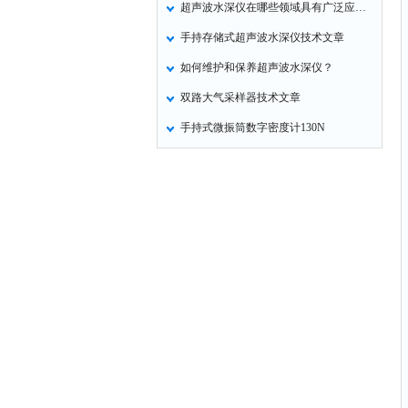
超声波水深仪在哪些领域具有广泛应用？
定氮仪
手持存储式超声波水深仪技术文章
水表
如何维护和保养超声波水深仪？
磷酸根分析仪
双路大气采样器技术文章
液位计
手持式微振筒数字密度计130N
总氮测定仪
双氧水检测仪
纯水机
除湿机
碳硫分析仪
溴化物测定仪
电导率仪
ORP检测仪
渗透性测试仪
氯离子仪