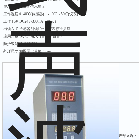
显示方式 LCD多信息显示
工作温度 0~40℃(传感器)；- 10℃～50℃(仪表)
工作电源 DC24V/300mA（默认）
出线方式 传感器引线10m，仪表标准插座
应用介质 淡水、海水（定货时确定）
防护级别 传感器IP68
外形尺寸 如图示（单位：mm）
产品名称：