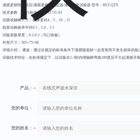
漆膜柔韧性测试仪/漆膜柔韧性测定器/漆膜弹性试验器 型号：RET-QTX
技术参数： 执行标准：GB/T1731-93
试膜或轴棒尺寸：轴棒直径4，5，10，15
枕形试棒曲率半径0.5，1.0，1.5
试板底板厚度：0.2-0.3（马口铁板）
外形尺寸：305×75×90
详细介绍： 通途：通过在规定的标准条件下漆膜随底材一起变形而不发生损坏的能
试验技术特征：在标准规定下，以试板在1-3秒内绕轴棒弯曲180度后不引起漆膜开
产品：
您的单位：
您的姓名：