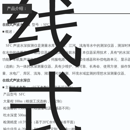
产品介绍：
在线式声波水深仪
型号 ：SFC
■ 概述：
SFC 声波水深探测仪是测量水库、湖泊、江河、浅海等水中的测深仪器，测深时
在水中的传播原理，通过仪器自动运算出当前水深。本仪器采用技术，具有*的水
功能。本机集声波收发传感器，伺服电路、温度补偿传感器和补偿电路单元、显示
（选购）为一体的水深测量仪器。具有少维护、高可靠、长寿命、使用方便、操作
量、水电厂、库区、浅海、湖泊、河道勘测、环境水域监测的理想水深测量仪器。
在线式声波水深仪
■ 主要技术参数：（以下参数以外型号可定制）
产品型号 SFC
大量程 100m（根据工况选购，或定制）
检测盲区 ≤500mm（根据量程及传感器不同）
吃水深度 500mm
检测精度 ±0.5%F.S（基于20℃水中的标准平面）
输出信号 4~20mA；RS485；或定制（任选一种）