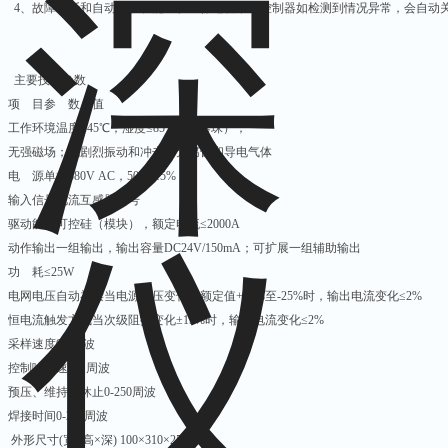
4、故障诊断和自动保护功能：在工作过程中，控制器如检测到情况异常，会自动
主要技术参数
项 目参 数 值
工作环境温度≤45℃；湿度≤85%（无露珠）；
无强磁场；无剧烈振动和冲击；无腐蚀和导电气体
电 源单相380V AC，50Hz±5%
输入信号电流互感器信号
驱动能力可控硅（模块），额定电流≤2000A
动作输出一组输出，输出容量DC24V/150mA；可扩展一组辅助输出
功 耗≤25W
电网电压自动补偿当电源电压变化为额定值+15%至-25%时，输出电流变化≤2%
恒电流触发方式当次级阻抗变化±15%时，输出电流变化≤2%
采样速度0.5周波
控制响应速度1周波
预压、维持、休止0-250周波
焊接时间0-250周波
外形尺寸(宽×高×深) 100×310×250(mm)