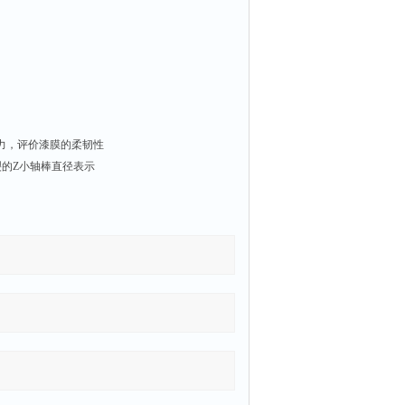
力，评价漆膜的柔韧性
裂的Z小轴棒直径表示