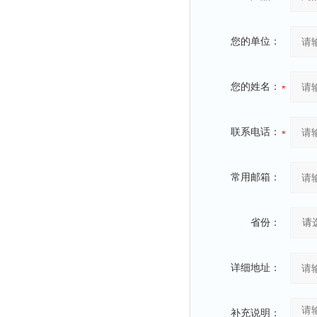
光泽度仪
色差仪
您的单位：
面积仪
混合器
您的姓名：
金属浴
恒温器
联系电话：
离心机
摇床
孵育器
常用邮箱：
振荡器
爆头灯
省份：
探照灯
工作灯
详细地址：
稀释器
热震仪
补充说明：