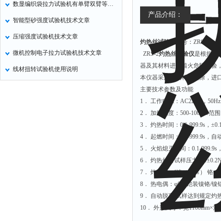
数显编织袋拉力试验机有单臂双臂等区分
氧化锌测试仪
产品介绍：
智能型砂强度试验机技术文章
控制器
压缩强度试验机技术文章
灼热丝试验仪
型号：ZRS-2
水浴锅
微机控制电子拉力试验机技术文章
ZRS-2
灼热丝试验仪
是根据IE
二氧化碳检测仪
器及其材料进行着火危险试验
线材扭转试验机使用说明
进样器
本仪器采用钢结构中喷涂，进
试验机
主要技术参数及功能
1． 工作电源：AC220V，50Hz
全站仪
2． 加热温度：500-1000°
回弹仪
3． 灼热时间：0.1-999.9s，±
张力仪
4． 起燃时间：0.1-999.9s
5． 火焰熄灭时间：0.1-999
金属探测器
6． 灼热丝对试样压力：1±0.2
焊缝检测盒
7． 灼热丝:φ4镍（80％） 铬
片剂仪
8． 热电偶：φ0.5 铠装镍铬/镍
9． 自动脱离:试样达到规定
酸值测定仪
10． 外形尺寸：宽1160mm×深6
解吸仪