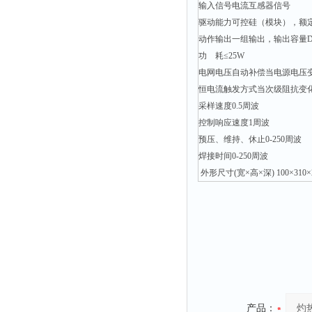
输入信号电流互感器信号
附着力测试仪
驱动能力可控硅（模块），额定电
液冰点测定仪
动作输出一组输出，输出容量DC
倾向仪
功 耗≤25W
电网电压自动补偿当电源电压变化
安定性测定仪
恒电流触发方式当次级阻抗变化
烘胶机
采样速度0.5周波
微粒检测仪
控制响应速度1周波
预压、维持、休止0-250周波
油滴仪
焊接时间0-250周波
稳压电源
外形尺寸(宽×高×深) 100×310×
记录仪
虫情测报灯
取样器
压缩机
养护箱
清洗仪
产品：