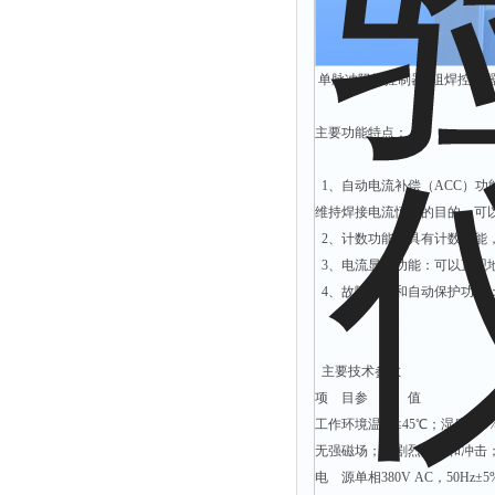
解析仪
烤胶机
单脉冲阻焊控制器 阻焊控制器 
流量计
主要功能特点：
测速仪
保护器
1、自动电流补偿（ACC）
分散仪
维持焊接电流恒定的目的。可
压片机
2、计数功能：具有计数功能
3、电流显示功能：可以直观
灰熔融性测试仪
4、故障诊断和自动保护功能
导电仪
色谱仪
主要技术参数
磨耗仪
项 目参 数 值
读数仪
工作环境温度≤45℃；湿度≤8
测时仪
无强磁场；无剧烈振动和冲击
压力仪
电 源单相380V AC，50Hz±