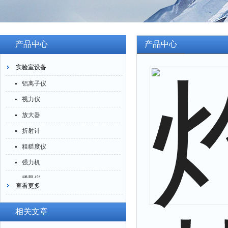
产品中心
产品中心
实验室设备
铝离子仪
视力仪
放大器
折射计
粗糙度仪
强力机
稀释仪
查看更多
萃取仪
洗油仪
相关文章
倒角器