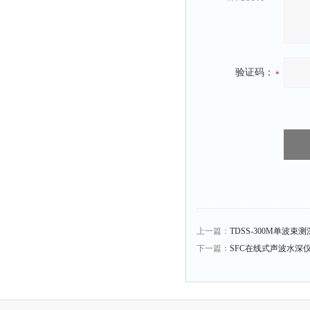
时间测定仪
消解器
洗砂机
验证码：
测硫仪
过滤器
平磨仪
天平
真空计
浓缩仪
透射率测试仪
搅拌器
上一篇：
TDSS-300M单波束
应变仪
下一篇：
SFC在线式声波水深
温湿度计
培养箱