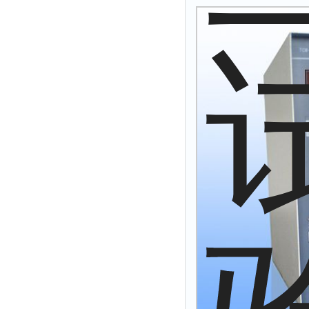
拉力表
冻力仪
平整度仪
分选仪
辐射仪
蒸馏仪
氟化物测定仪
紧实仪
膨胀仪
铺板器
粘度计
分布仪
实验装置
系数仪
测试计