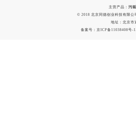
静电测试仪
主营产品：
污垢
照度计
© 2018 北京同德创业科技有限公司(
伏安表
地址：北京市通
声波仪
备案号：
京ICP备11038408号-1
测厚仪
抓拍仪
显微镜
氮吹仪
脆碎度仪
光度计
旋光仪
高斯计
耐压测试仪
电阻仪
电流测试仪