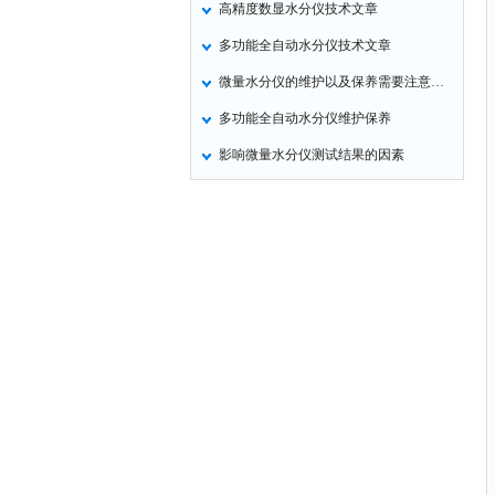
高精度数显水分仪技术文章
定氮仪
多功能全自动水分仪技术文章
水表
微量水分仪的维护以及保养需要注意的就是硅胶垫的更换
磷酸根分析仪
多功能全自动水分仪维护保养
液位计
影响微量水分仪测试结果的因素
总氮测定仪
双氧水检测仪
纯水机
除湿机
碳硫分析仪
溴化物测定仪
电导率仪
ORP检测仪
渗透性测试仪
氯离子仪