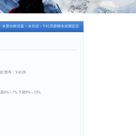
>
水质分析仪器
>
水分仪
> Y412B原棉水份测定仪
 型号：Y412B
。
层4%～7% 下层9%～15%