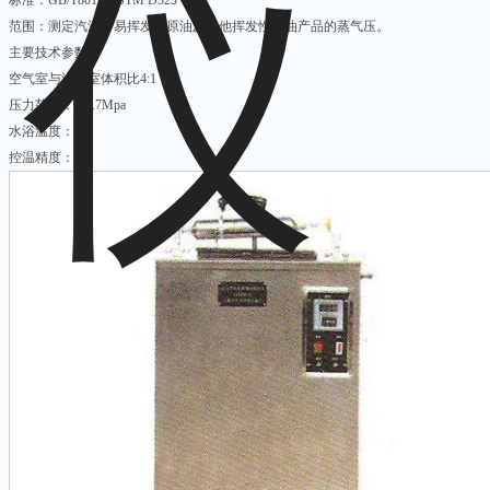
标准：GB/T8017 ASTM D323
范围：测定汽油，易挥发性原油及其他挥发性石油产品的蒸气压。
主要技术参数：
空气室与汽油室体积比4:1
压力范围：0-0.7Mpa
水浴温度：37
控温精度：0.1