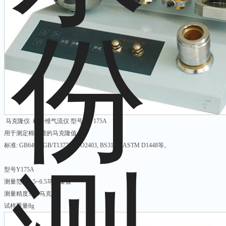
马克隆仪 棉纤维气流仪 型号：Y175A
用于测定棉纤维的马克隆值。
标准: GB6498; GB/T13778, ISO2403, BS3181, ASTM D1448等。
型号Y175A
测量范围2.5~6.5马克隆值
测量精度±0.1马克隆
试样重量8g