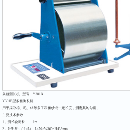
条粗测长机 型号：Y301B
Y301B型条粗测长机
用于摇取棉、毛、绢等条子和粗纱成一定长度，测定其均匀度。
主要技术参数
1，测长轮周长 1m
2，外形尺寸(主机） L470×W360×H438mm