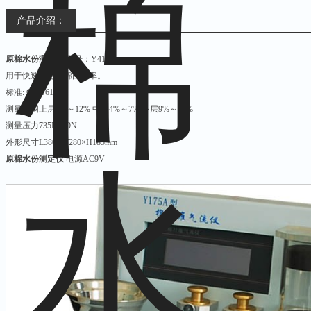
产品介绍：
原棉水份测定仪
型号：Y412B
用于快速测定原棉回潮率。
标准: GB/T6102.2
测量范围上层7%～12% 中层4%～7% 下层9%～15%
测量压力735N±49N
外形尺寸L380×W280×H185mm
原棉水份测定仪
电源AC9V