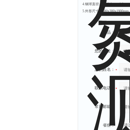
4.钢球直径： Ф42.8mm±0.2mm
有效氯仪
5.外形尺寸：380x380x1900mm
氰尿酸仪
总砷仪
镉检测仪
产品：
总汞仪
总铅仪
您的单位：
总铬检测仪
溶解氧仪
您的姓名：
COD测定仪
联系电话：
常用邮箱：
省份：