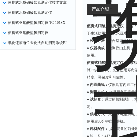
便携式水质硝酸盐氮测定仪技术文章
定氮仪
产品介绍：
便携式水质硝酸盐氮测定仪
水表
便携式亚硝酸盐氮测定仪 TC-101SX
便携式硝酸盐氮测定仪
型号：G
磷酸根分析仪
便携式亚硝酸盐氮测定仪
于生活饮用水及其水源水、地
液位计
● 检测方法：
符合麝香草酚分光光度
氧化还原电位去化法自动测定系统FJA-6
总氮测定仪
● 仪器构成：
检测仪由主机、
双氧水检测仪
使用。
便携式硝酸盐氮测定仪
● 光
纯水机
脉冲供电方式，光源使用寿命
除湿机
精度、灵敏度和可靠性。
碳硫分析仪
● 内置曲线：
仪器具有内置工
● 测量方式：
样品显色和测量
溴化物测定仪
● 试剂盒：
通过的预制试剂，
电导率仪
定。
ORP检测仪
● 供电方式：
采用9V电池供
使用后30分钟自动关机。
渗透性测试仪
● 耗材配件：
提供完备的前处
氯离子仪
● 波 长：412 nm