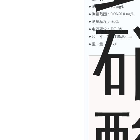
余氯仪
● 测定下限：0.5 mg/L
挥发酚测定仪
● 测量范围：0.00-20.0 mg/L
● 测量精度： ±5%
氯化物测定仪
● 电源要求：DC 9V
浓度计
● 尺 寸：190x110x95 mm
硝酸根测定仪
● 重 量：0.4 kg
吹气仪
磷酸盐测定仪
硫化物检测仪
硝酸盐氮测定仪
臭氧测定仪
水深仪
测探仪
水位计
真空泵
铁离子仪