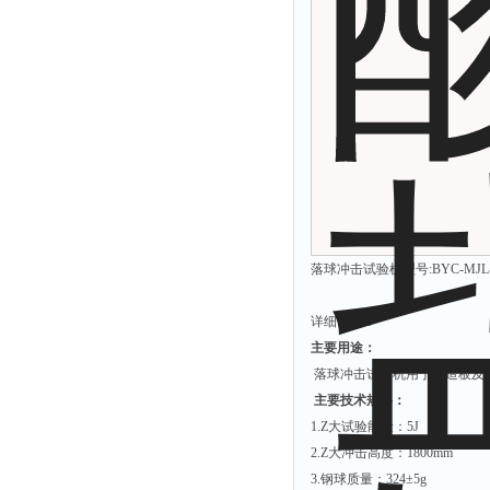
硫酸根测定仪
硫酸盐测定仪
活度计
浊度计
界面仪
总碱度测定仪
总磷测定仪
α.β测量仪
落球冲击试验机型号:BYC-MJL-
流速仪
详细说明：
色度仪
主要用途：
二氧化氯仪
落球冲击试验机用于人造板及
主要技术规格：
五参数检测仪
1.Z大试验能量：5J
氨氮仪
2.Z大冲击高度：1800mm
总碱度仪
3.钢球质量：324±5g