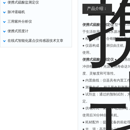
便携式硫酸盐测定仪
定氮仪
产品介绍：
脉冲退磁机
水表
三用紫外分析仪
便携式硫酸盐测定仪
型号：GDY
磷酸根分析仪
便携式照度计
于生活饮用水及其水源水、地
液位计
● 检测方法：符合铬酸钡光度法（GB
在线式智能化露点仪传感器技术文章
总氮测定仪
● 仪器构成：检测仪由主机
双氧水检测仪
使用。
便携式硫酸盐测定仪
● 光路
纯水机
冲供电方式，光源使用寿命达
除湿机
度、灵敏度和可靠性。
碳硫分析仪
● 内置曲线：仪器具有内置
● 测量方式： 样品显色和测
溴化物测定仪
● 试剂盒：通过的预制试剂
电导率仪
定。
ORP检测仪
● 供电方式：采用9V电池供
使用后30分钟自动关机。
渗透性测试仪
● 耗材配件：提供完备的前处
氯离子仪
● 光 源：高亮发光二管