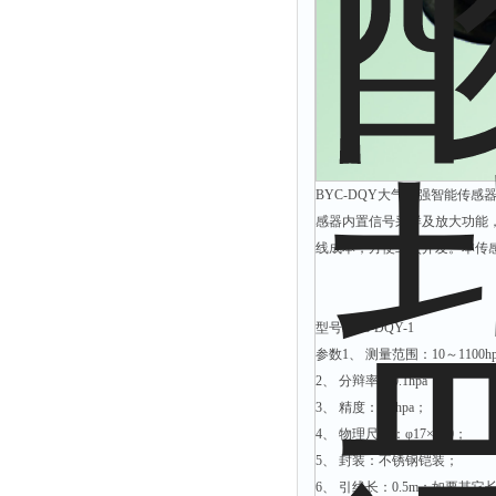
硫酸根测定仪
硫酸盐测定仪
活度计
浊度计
界面仪
BYC-DQY大气压强智能传
总碱度测定仪
感器内置信号采样及放大功能，
总磷测定仪
线成本，方便二次开发。本传
α.β测量仪
流速仪
型号BYC-DQY-1
色度仪
参数1、 测量范围：10～1100h
二氧化氯仪
2、 分辩率：0.1hpa；
3、 精度：0.5hpa；
五参数检测仪
4、 物理尺寸：φ17×110；
氨氮仪
5、 封装：不锈钢铠装；
总碱度仪
6、 引线长：0.5m；如要