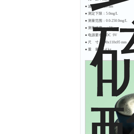
余氯仪
● 波 长：420 nm
挥发酚测定仪
● 测定下限：5.0mg/L
● 测量范围：0.0-250.0mg/L
氯化物测定仪
● 测量精度： ±5%
浓度计
● 电源要求：DC 9V
硝酸根测定仪
● 尺 寸：190x110x95 mm
● 重 量：0.4 kg
吹气仪
磷酸盐测定仪
硫化物检测仪
硝酸盐氮测定仪
臭氧测定仪
水深仪
测探仪
水位计
真空泵
铁离子仪