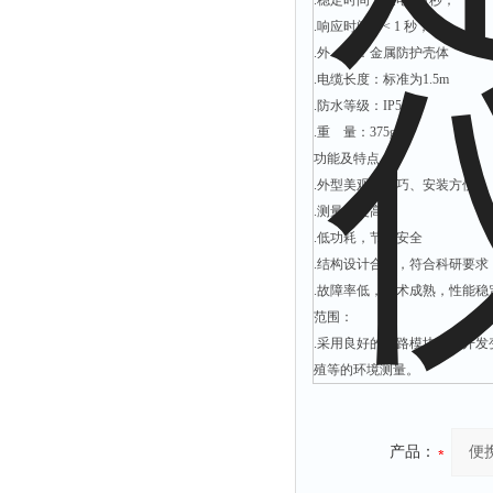
.稳定时间：通电后1秒；
.响应时间：< 1 秒；
.外 观：金属防护壳体
.电缆长度：标准为1.5m
.防水等级：IP55
.重 量：375g
功能及特点：
.外型美观、小巧、安装方便
.测量精度高
.低功耗，节能安全
.结构设计合理，符合科研要求
.故障率低，技术成熟，性能稳
范围：
.采用良好的电路模块技术开
殖等的环境测量。
产品：