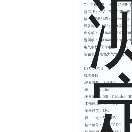
有效氯仪
7、 工作环境：-40～125摄氏
接口1P：+5V 2P：GND 3P：
氰尿酸仪
输出信号RS485；modbus协议
总砷仪
设备地址：14H；寄存器地址：
镉检测仪
命令帧：14H 04H 00H 02H 00H
返回帧：14H 04H 02H xxH xx
总汞仪
电气参数1.工作电压：DC 5V
总铅仪
装箱单1、智能大气气压传感器
总铬检测仪
溶解氧仪
BYC-DQY-2
技术参数：
COD测定仪
.测量参数：大气压力
.单 位：mbar
.测量范围：500～1100mbar（即
.工作环境：-20 ～85℃
.测量精度：15位
.供 电：5V～12V
.输出信号：0～2.0V DC