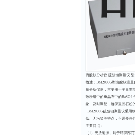
光泽度仪
色差仪
面积仪
混合器
金属浴
恒温器
离心机
摇床
孵育器
硫酸钡分析仪 硫酸钡测量仪 型号
概述：BM2008G型硫酸钡
振荡器
量分析仪器，主要用于测量重
爆头灯
致粉磨中的重晶石中的BaSO
探照灯
象，及时调配，确保重晶石粉
BM2008G硫酸钡测量仪采
工作灯
低、无污染等特点，不需要任何化
稀释器
主要特点：
热震仪
（1）无放射源，属于环保部