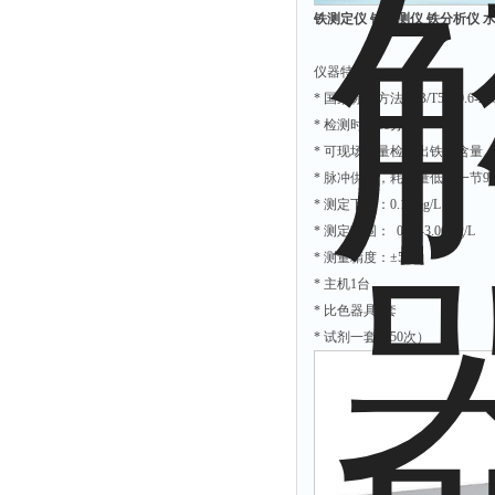
附着力测试仪
铁测定仪 铁检测仪 铁分析仪 水
液冰点测定仪
仪器特点：
倾向仪
* 国家标准方法(GB/T5750.6-20
安定性测定仪
* 检测时间30分钟
* 可现场定量检测出铁的含量
烘胶机
* 脉冲供电，耗电量低（一节9
微粒检测仪
* 测定下限：0.10mg/L
油滴仪
* 测定范围： 0.00-3.00mg/L
稳压电源
* 测量精度：±5%
* 主机1台
记录仪
* 比色器具1套
虫情测报灯
* 试剂一套（50次）
取样器
压缩机
养护箱
清洗仪