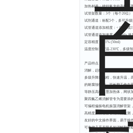
拉力表
加热材质：镀特氟龙的高纯石墨块 H 
冻力仪
试管架数量：3个（每个20位
试剂通道：标配5个，多可升级到1
平整度仪
试管通道添加精度：< 0.5
分选仪
试管通道添加速度：> 2ml/
辐射仪
定容精度：< 1% (50m
温度控制：室温-230℃，多级
蒸馏仪
氟化物测定仪
产品特点：
紧实仪
消解，赶酸，定容一站式处理
膨胀仪
多级升降温编程，快速升温，高
的耐腐蚀性能，可长期工作在
铺板器
等静压高纯石墨加热体，网状
粘度计
聚四氟乙烯消解管专为需要添
分布仪
可编程偏振电机振荡消解管架
高精度声传感器智能液面监测
实验装置
友好的中文操作界面，易于操
系数仪
可存储几乎无限多的消解和前
测试计