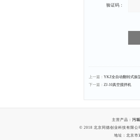
验证码：
粉尘仪
功率计
温度计
平滑度测定仪
激光粒度仪
钙离子计
测距仪
破碎机
上一篇：
YKZ全自动翻转式振
扩散仪
下一篇：
ZJ-10真空搅拌机
溶出仪
酸度计
露点仪
主营产品：
污垢
气动织枪
© 2018 北京同德创业科技有限公司(
台式检校台
地址：北京市通