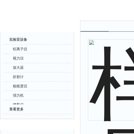
产品中心
产品中心
实验室设备
铝离子仪
视力仪
放大器
折射计
粗糙度仪
强力机
稀释仪
查看更多
萃取仪
洗油仪
相关文章
倒角器