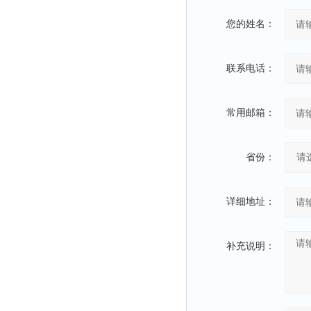
静电测试仪
您的姓名：
照度计
伏安表
声波仪
联系电话：
测厚仪
抓拍仪
常用邮箱：
显微镜
氮吹仪
省份：
脆碎度仪
光度计
详细地址：
旋光仪
高斯计
补充说明：
耐压测试仪
电阻仪
电流测试仪