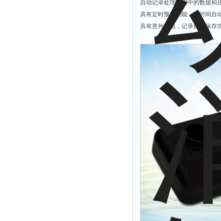
自动记录处理过程中的数据和
解析仪
具有定时预约功能，可时间自
具有意外断电，记录自动保存
烤胶机
流量计
测速仪
保护器
分散仪
压片机
灰熔融性测试仪
导电仪
色谱仪
磨耗仪
读数仪
测时仪
压力仪