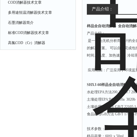
COD消解器技术文章
氧化锌测试仪
产品介绍：
多用途恒温消解器技术文章
控制器
石墨消解器简介
样品全自动消解器
全自动消解器 
水浴锅
标准COD消解器技术文章
产品介绍：
二氧化碳检测仪
是一个为无机分析而设计的全
高氯COD（Cr）消解器
进样器
的解决方案。
可以自动完成包
试验机
时间、温度、加热速率、冷却
全站仪
应用范围：广泛应用于环境监
回弹仪
张力仪
SHXJ-60
样品全自动消解器
方
水处理EPA方法200.2 200.7 200.
金属探测器
土壤处理EPA方法3010a 3020b 3
焊缝检测盒
土壤处理GB方法 GB/T 22105.1-200
片剂仪
食品处理GB方法 GB/T 17138-1997
酸值测定仪
技术参数：
解吸仪
样品容量：60位 x 50