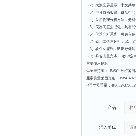
（2）大液晶屏显示，中文菜
时间测定仪
（3）声音自动报警，键盘打
消解器
（4）采用物理分析方法，分
洗砂机
（5）仪器高度集成化，具有
测硫仪
（6）仪器分析系统，可独立使
（7）硫元素快速分析，采用了
过滤器
（8）软件功能强，数据存储
平磨仪
（9）具备测量完毕，8秒钟定
天平
主要技术指标：
◎测量范围： BaSO4分析
真空计
通常测量范围宽度： BaSO4 % 
浓缩仪
◎尺寸及重量：480mm×370mm×
透射率测试仪
搅拌器
产品：
应变仪
温湿度计
您的单位：
培养箱