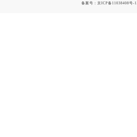
融变仪
备案号：
京ICP备11038408号-1
检定箱
断路器
硬度仪
变送器
强度仪
采样器
混匀仪
声级计
熔点仪
单色仪
蠕动泵
泄漏检测仪
噪音计
加热器