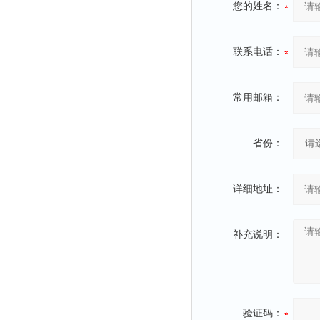
融变仪
您的姓名：
检定箱
断路器
联系电话：
硬度仪
变送器
常用邮箱：
强度仪
采样器
省份：
混匀仪
声级计
详细地址：
熔点仪
单色仪
补充说明：
蠕动泵
泄漏检测仪
噪音计
验证码：
加热器