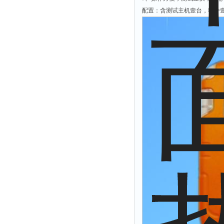
拉力表
配置：含测试主机壹台，软件
冻力仪
平整度仪
分选仪
辐射仪
蒸馏仪
氟化物测定仪
紧实仪
膨胀仪
铺板器
粘度计
分布仪
实验装置
系数仪
测试计