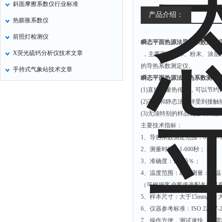
斜面摩擦系数仪行业标准
氧化锌测试仪
产品介绍：
热膨胀系数仪
控制器
前照灯检测仪
瞬态平面热源法导热系数测试
水浴锅
X荧光硫钙分析仪技术文章
，主要测量固体、粉末、涂层、
二氧化碳检测仪
的导热系数测定仪。
手持式气象站技术文章
进样器
瞬态平面热源法导热系数测试
试验机
(1)直接测量热传播，可以节
(2)不会和静态法一样受到接
全站仪
(3)无须特别的样品制备，只
回弹仪
主要技术指标：
张力仪
1、导热系数测定范围：0.01—1
2、测量时间：1-600秒；
金属探测器
3、准确度：优于5％；
焊缝检测盒
4、温度范围：标准测量：室
片剂仪
（可根据客户要求选配各种温
5、样本尺寸：大于15mm高，
酸值测定仪
6、仪器参考标准：ISO 22007-2
解吸仪
7、操作方便，测试速快，仅