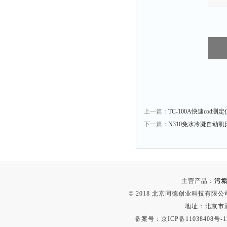
冰箱
测温仪
粉碎机
辐照计
温控仪
提取器
马弗炉
上一篇：
TC-100A快速cod测
透明度仪
下一篇：
N310免水冷凝自动
反射率仪
计数器
球磨机
主营产品：
污垢
气敏元件测试仪
© 2018 北京同德创业科技有限公司(
发生器
地址：北京市通
四球机
备案号：
京ICP备11038408号-1