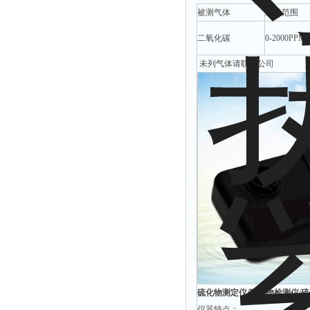
光泽度仪
被测气体
测量范围
色差仪
二氧化碳
0-2000PPM
面积仪
未列气体请联系公司
混合器
金属浴
恒温器
离心机
摇床
孵育器
振荡器
爆头灯
探照灯
工作灯
稀释器
硫化物测定仪/硫化物检测仪/硫化
热震仪
仪器特点：