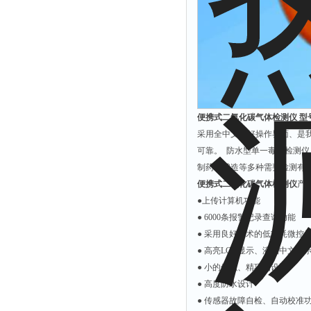
解析仪
烤胶机
流量计
测速仪
保护器
便携式二氧化碳气体检测仪 型号： 
分散仪
采用全中文友好操作界面、是
压片机
可靠。 防水型单一毒气检测
制药、酿造等多种需要检测有
灰熔融性测试仪
便携式二氧化碳气体检测仪
产
导电仪
●上传计算机功能
色谱仪
● 6000条报警记录查询功能
● 采用良好技术的低功耗微控
磨耗仪
● 高亮LCD显示、液晶中文显
读数仪
● 小的体积、精巧的设计
测时仪
● 高度防水设计
压力仪
● 传感器故障自检、自动校准