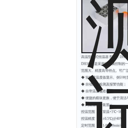
静电测试仪
照度计
伏安表
声波仪
测厚仪
抓拍仪
显微镜
高温型干式恒温器 型号：DH100
氮吹仪
DH100-2是采用微电脑控
范围大、精度高等特点。可广
脆碎度仪
◆ 实时显温度值显示、倒计时
光度计
◆ 自动故障检测及报警功能；
旋光仪
◆ 自带温度偏差校准功能；
◆ 便捷的模块更换，便于清洁
高斯计
◆ 内置温保护装置；
耐压测试仪
控温范围 室温+5℃~160
电阻仪
控温精度 ±0.5℃(@40℃)
电流测试仪
定时范围 1-99h59min/∞