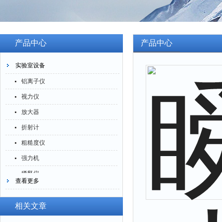
产品中心
产品中心
实验室设备
铝离子仪
视力仪
放大器
折射计
粗糙度仪
强力机
稀释仪
查看更多
萃取仪
洗油仪
相关文章
倒角器