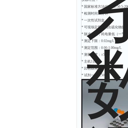
时间测定仪
* 国家标准方法(GB/T5750.5-200
* 检测时间10分钟
消解器
* 一次性试剂盒
洗砂机
* 可现场定量检测出硫化物的
测硫仪
* 脉冲供电，耗电量低（一节9
过滤器
* 测定下限：0.02mg/L
* 测定范围：0.00-1.00mg/L
平磨仪
* 测量精度：±5%
天平
* 主机1台
真空计
* 比色器具1套
* 试剂一套（50次）
浓缩仪
透射率测试仪
搅拌器
应变仪
温湿度计
培养箱