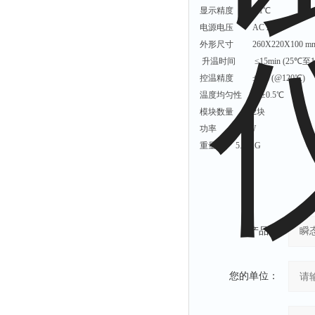
显示精度 0.1℃
粉尘仪
电源电压 AC 220V
功率计
外形尺寸 260X220X100 
温度计
升温时间 ≤15min (25℃至1
控温精度 ±1℃ (@120℃)
平滑度测定仪
温度均匀性 ±0.5℃
激光粒度仪
模块数量 2块
钙离子计
功率 500W
测距仪
重量 5.5 KG
破碎机
扩散仪
溶出仪
产品：
酸度计
露点仪
您的单位：
气动织枪
台式检校台