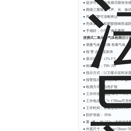
● 提供可更换的直插式模块传
附着力测试仪
● 两级三重报警（声、光、振
液冰点测定仪
● 声光报警可清晰辨认
倾向仪
● 壳体采用工程塑胶精铸而成
● 手感好，小巧，便于携带
安定性测定仪
便携式二氧化碳气体检测仪
技
烘胶机
● 测量气体：可燃 有毒气体
微粒检测仪
● 报 警 点： 见附表
油滴仪
● 显示误差：±5% F.S
● 响应时间：T90<20s
稳压电源
● 指示方式：LCD显示实时浓
记录仪
● 报警指示：发光二管、声音
虫情测报灯
● 检测方式：自然扩散
● 工作环境：温度-40℃～70℃
取样器
● 工作电压：3.7v 1700ma可充
压缩机
● 工作时间：有毒连续300小时
养护箱
● 防护等级： IP66
● 重 量： 约 132g（含电池
清洗仪
● 外观尺寸： 100mm×58mm×3