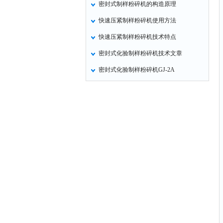
密封式制样粉碎机的构造原理
氧化锌测试仪
快速压紧制样粉碎机使用方法
控制器
快速压紧制样粉碎机技术特点
水浴锅
密封式化验制样粉碎机技术文章
二氧化碳检测仪
密封式化验制样粉碎机GJ-2A
进样器
试验机
全站仪
回弹仪
张力仪
金属探测器
焊缝检测盒
片剂仪
酸值测定仪
解吸仪