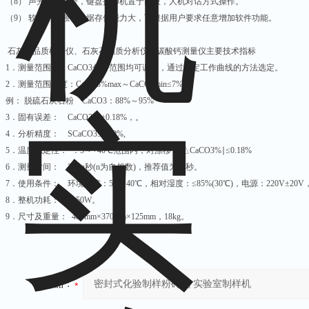
（8） 声光自动报警，键盘打印机置于面板，人机对话方式操作。
（9） 软件功能强，数据存储能力大，可根据用户要求任意增加软件功能。
石灰石品质检验仪、石灰石品质分析仪、碳酸钙测量仪主要技术指标
1．测量范围： CaCO3分析范围均可调节，通过标定工作曲线的方法选定。
2．测量范围宽度：CaCO3%max～CaCO3min≤7%；
例： 脱硫石灰石粉 CaCO3：88%～95%
3．固有误差： CaCO3：±0.18%，。
4．分析精度： SCaCO3≤0.09%,
5．温度稳定性： ：5～+40℃范围内，对漂移：∣△CaCO3%∣≤0.18%
6．测量时间： 30×n秒(n为自然数)，推荐值为60秒。
7．使用条件： 环境温度：5～+40℃，相对湿度：≤85%(30℃)，电源：220V±20V，
8．整机功耗： ﹤50W。
9．尺寸及重量： 480mm×370mm×125mm，18kg。
产品：