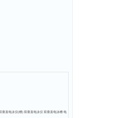
垂直电泳仪(槽) 双垂直电泳仪 双垂直电泳槽 电