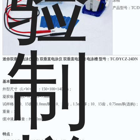
泳槽
产品型号：TC/DY
迷你双垂直电泳仪(槽) 双垂直电泳仪 双垂直电泳槽 电泳槽 型号：TC/DYCZ-24DN
基本参数：
外型尺寸（L×W×D）：150×100×140mm；
凝胶板规格(L×W)：83×75mm；
试样格：10、15齿，1.0mm厚；10、15齿，1.5mm厚；10、15齿，0.75mm厚(选购)；
重量：1kg
缓冲液总容量：约400ml；
特点：