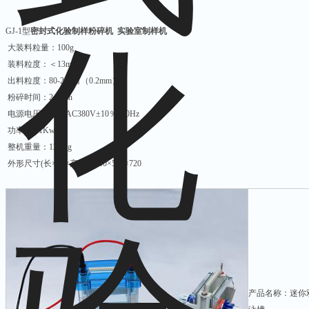
GJ-1型
密封式化验制样粉碎机 实验室制样机
大装料粒量：100g
装料粒度：＜13mm
出料粒度：80-200目（0.2mm）
粉碎时间：2-5min
电源电压：三相AC380V±10％ 50Hz
功率：1.1Kw
整机重量：120Kg
外形尺寸(长×宽×高）：500×500×720
产品名称：迷你双