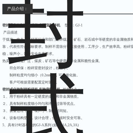
产品介绍：
密封式化验制样粉碎机 实验室制样机
型号：GJ-1
产品描述
于煤炭、电力、科研等行业和部门破碎煤炭、矿石、岩石或中等硬度的非金属物质
靠，代表性符合国标要求。制样不需筛分可直接使用，工序少，生产效率高。粉碎
稳，噪声小，符合安全生产要求。
热卖点：用途广泛，煤炭，矿石等中硬度的非金属和脆性金属。
符合环保：粉碎室密封设计，粉尘小。
制样粒度均匀细小（0.2mm），可直接化验。
客户可根据需要配置定时装置。
密封式化验制样粉碎机 实验室制样机
性能特点：
１、用于粉碎具有一定硬度的金属和非金属物质。
２、具有制样粒度细小均匀和不需过筛等优点。
３、设备运转平稳，噪声小，制样时间短。
４、设备结构坚实，设计合理，使用省时安全可靠。
5、具有计时器功能的GJ-A系列 (如GJ-1A,2A,3A)