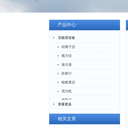
产品中心
实验室设备
铝离子仪
视力仪
放大器
折射计
粗糙度仪
强力机
稀释仪
查看更多
萃取仪
洗油仪
相关文章
倒角器