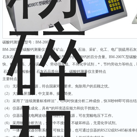
碳酸钙测量仪型号：BM-2007C
BM-2007C型碳酸钙测量仪是用于矿山、冶金、石油、采矿、化工、电厂脱硫用
石灰石中碳酸钙的含量及其它领域的产品中的碳酸钙的百分含量。BM-2007C型
快、精确度高、人为误差小、劳动强度低、不用化学试剂，*，节约劳动力等特点
石灰石品质检验仪、石灰石品质分析仪、碳酸钙测量仪主要特点
主要特点
（1） 无同位素放射源，符合国家环保要求。免除用户的后顾之忧。
（2） 大液晶屏显示，中文菜单。操作简便。
（3） 采用了“连续测量标准样法”，可同时快速分析二种成份，快30秒钟即可得出
（4） 仪器高度集成化，具有*的环境适应能力和抗干扰能力。
（5） 仪器应用抗电网波动能力强的开关电源，可在宽幅电压下工作。
（6） 采用物理分析方法，分析中不接触、不破坏样品，无需化学试剂。
（7） 一体化的仪器分析系统，可独立使用，也可通过仪器的RS232或RS485标