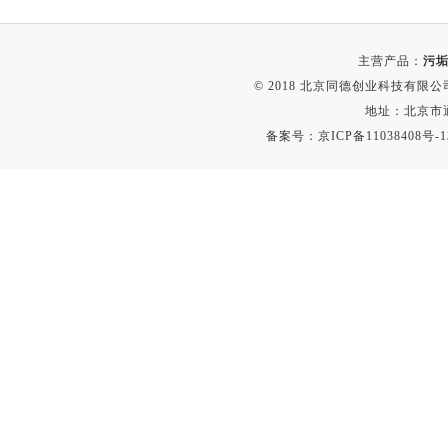
粉尘仪
功率计
主营产品：
污垢
温度计
© 2018 北京同德创业科技有限公司(
地址：北京市通
平滑度测定仪
备案号：
京ICP备11038408号-1
激光粒度仪
钙离子计
测距仪
破碎机
扩散仪
溶出仪
酸度计
露点仪
气动织枪
台式检校台