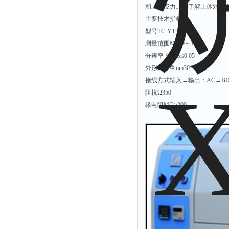
和土中应力。是了解土体对土
解析仪
主要技术指标：
烤胶机
型号TC-YT-200G
测量范围MPa0～1.0
流量计
分辨率 ％F·S≤0.05
测速仪
外形尺寸Фmm30*7
保护器
接线方式输入→输出：AC→B
阻抗Ω350
分散仪
缘电阻MΩ≥200
压片机
灰熔融性测试仪
导电仪
色谱仪
磨耗仪
读数仪
测时仪
压力仪