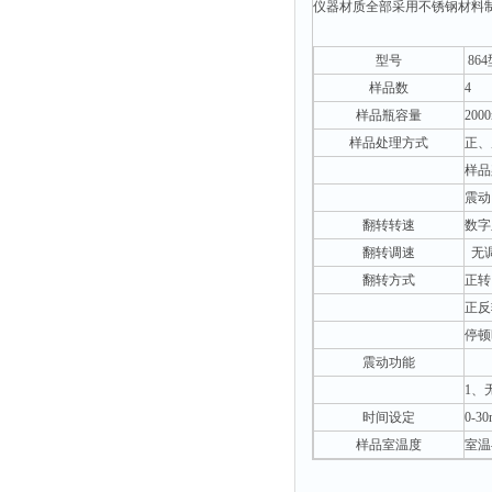
光泽度仪
仪器材质全部采用不锈钢材料
色差仪
型号
864
面积仪
样品数
4
混合器
样品瓶容量
2000
金属浴
样品处理方式
正、
样品
恒温器
震动
离心机
翻转转速
数字显
摇床
翻转调速
无
孵育器
翻转方式
正转
振荡器
正反
停顿
爆头灯
震动功能
探照灯
1
工作灯
时间设定
0-30
稀释器
样品室温度
室温
热震仪