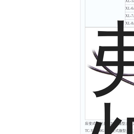
XL-5
拉力表
XL-6
冻力仪
XL-7
平整度仪
XL-8
分选仪
辐射仪
蒸馏仪
氟化物测定仪
紧实仪
膨胀仪
铺板器
粘度计
分布仪
实验装置
应变式微型土压力计 微型土压力计
系数仪
TC-YT-200G型应变式
测试计