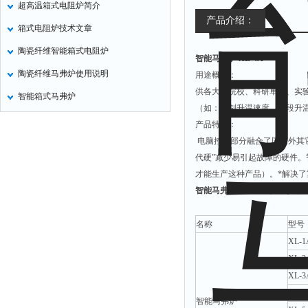
超高温箱式电阻炉简介
氧化锌测试仪
产品介绍：
箱式电阻炉技术文章
控制器
陶瓷纤维智能箱式电阻炉
智能马弗炉 XL-4A
水浴锅
陶瓷纤维马弗炉使用说明
用途概述：
二氧化碳检测仪
供各大专院校、科研单位、实
智能箱式马弗炉
进样器
（如：控制升温速度、波段升
试验机
产品特点：
电脑控制部分融合了国内外其
全站仪
代硬”减少易引起故障的硬件。
回弹仪
才能生产这种产品）。*解决
张力仪
智能马弗炉 XL-4A
技术参数
金属探测器
名称
型号
焊缝检测盒
XL-1
片剂仪
XL-2
酸值测定仪
XL-3
XL-4
解吸仪
智能马弗炉