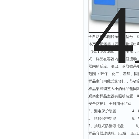
附着力测试仪
液冰点测定仪
倾向仪
安定性测定仪
全自动控温翻转振荡器型号：864
烘胶机
本产品是遵循《固体废物浸出毒性
（HJ/T 300-2007）
微粒检测仪
式，样品在容器内的交替流动
油滴仪
器内的反应、溶出、萃取效果
稳压电源
范围 ：环保、化工、发酵、
样品室门内藏式旋转门，节省
记录仪
样品架可调整大小的样品瓶固
虫情测报灯
观察窗样品室设有照明装置，
取样器
安全防护1、全封闭样品室
压缩机
3、漏电保护装置 4、过
5、堵转保护功能 6、
养护箱
7、抽屉式防漏液托盘 8
清洗仪
样品容器玻璃瓶、PE瓶、TEFL