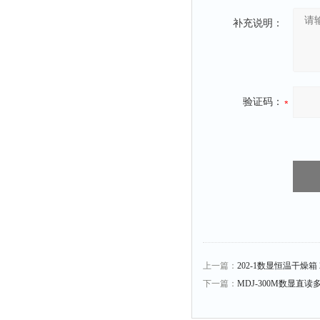
静电测试仪
补充说明：
照度计
伏安表
声波仪
测厚仪
验证码：
抓拍仪
显微镜
氮吹仪
脆碎度仪
光度计
旋光仪
高斯计
上一篇：
202-1数显恒温干燥箱 2
耐压测试仪
下一篇：
MDJ-300M数显直
电阻仪
电流测试仪