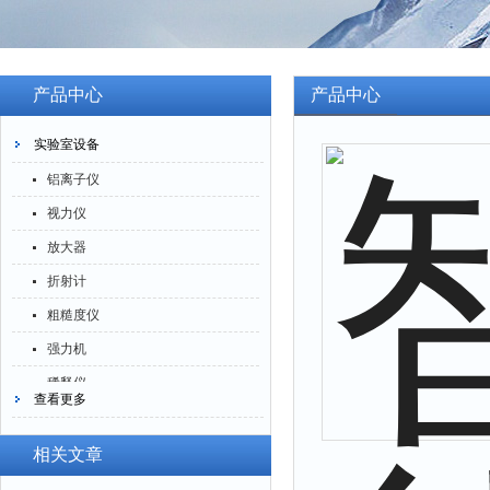
产品中心
产品中心
实验室设备
铝离子仪
视力仪
放大器
折射计
粗糙度仪
强力机
稀释仪
查看更多
萃取仪
洗油仪
相关文章
倒角器