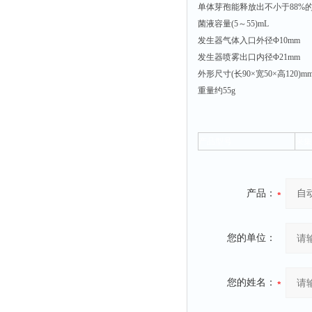
单体芽孢能释放出不小于88%
粉尘仪
菌液容量(5～55)mL
功率计
发生器气体入口外径Φ10mm
发生器喷雾出口内径Φ21mm
温度计
外形尺寸(长90×宽50×高120)m
平滑度测定仪
重量约55g
激光粒度仪
钙离子计
产品型号
采集
测距仪
破碎机
扩散仪
产品：
溶出仪
酸度计
您的单位：
露点仪
气动织枪
您的姓名：
台式检校台