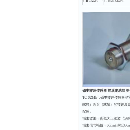
光泽度仪
JHL-A/-B
1~10-6 Mol/L
色差仪
面积仪
混合器
金属浴
恒温器
离心机
摇床
孵育器
振荡器
爆头灯
磁电转速传感器 转速传感器 型号
TC-SZMB-5磁电转速传
探照灯
螺钉）圆盘（或轴）的转速及
工作灯
配用。
稀释器
输出波形：近似为正弦波（≥60r
输出信号幅值：60r/min时≥300
热震仪