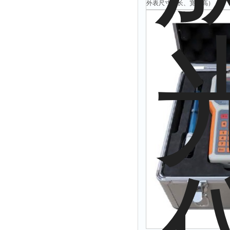
外表尺寸（长、宽、高）
拉力表
冻力仪
平整度仪
分选仪
辐射仪
蒸馏仪
氟化物测定仪
紧实仪
膨胀仪
铺板器
粘度计
分布仪
实验装置
系数仪
测试计