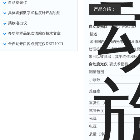
自动旋光仪
氧化锌测试仪
产品介绍：
具体讲解数字式粘度计产品说明
控制器
药物溶出仪
自动旋光仪
型号：WSG-2D
水浴锅
多功能样品氮吹浓缩仪技术文章
描述
二氧化碳检测仪
采用国内优秀的光电检测及微
全自动开口闪点测定仪DRT1100D
进样器
处理机RS232接口可将样品
试验机
果可以被算出，其平均值和标
自动旋光仪
要技术指标
全站仪
测量范围
回弹仪
小读数
张力仪
准确度
金属探测器
重复性（б）
焊缝检测盒
试管长度
片剂仪
光源
酸值测定仪
电源
解吸仪
质量（净重）