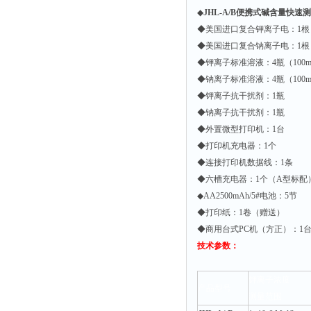
附着力测试仪
◆
JHL-A/B便携式碱含量快速
◆美国进口复合钾离子电：1根
液冰点测定仪
◆美国进口复合钠离子电：1根
倾向仪
◆钾离子标准溶液：4瓶（100
安定性测定仪
◆钠离子标准溶液：4瓶（100
◆钾离子抗干扰剂：1瓶
烘胶机
◆钠离子抗干扰剂：1瓶
微粒检测仪
◆外置微型打印机：1台
油滴仪
◆打印机充电器：1个
稳压电源
◆连接打印机数据线：1条
◆六槽充电器：1个（A型标配
记录仪
◆AA2500mAh/5#电池：5节
虫情测报灯
◆打印纸：1卷（赠送）
取样器
◆商用台式PC机（方正）：1
技术参数：
压缩机
养护箱
钾离子浓度
产品型号
清洗仪
测量范围