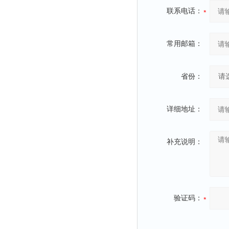
融变仪
联系电话：
检定箱
断路器
常用邮箱：
硬度仪
变送器
省份：
强度仪
采样器
详细地址：
混匀仪
声级计
补充说明：
熔点仪
单色仪
蠕动泵
泄漏检测仪
验证码：
噪音计
加热器