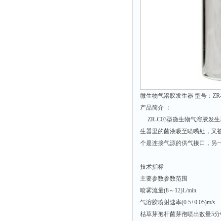
静电测试仪
照度计
伏安表
声波仪
测厚仪
抓拍仪
显微镜
微生物气溶胶发生器 型号：ZR-
产品简介 ：
氮吹仪
ZR-C03型微生物气溶胶发生
脆碎度仪
生器里的菌液吸至喷嘴处，又
光度计
个是连接气源的供气接口，另
旋光仪
技术指标
高斯计
主要参数参数范围
耐压测试仪
喷雾流量(8～12)L/min
电阻仪
气溶胶喷射速率(0.5±0.05)m/s
枯草芽孢杆菌芽孢喷出数量5分钟内
电流测试仪