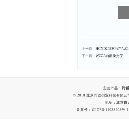
冰箱
测温仪
粉碎机
辐照计
温控仪
上一篇：
HGND203石油产品
提取器
下一篇：
WZZ-3自动旋光仪
马弗炉
透明度仪
反射率仪
计数器
主营产品：
污垢
© 2018 北京同德创业科技有限公司(
球磨机
地址：北京市通
气敏元件测试仪
备案号：
京ICP备11038408号-1
发生器
四球机