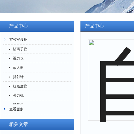
产品中心
产品中心
实验室设备
铝离子仪
视力仪
放大器
折射计
粗糙度仪
强力机
稀释仪
查看更多
萃取仪
洗油仪
相关文章
倒角器