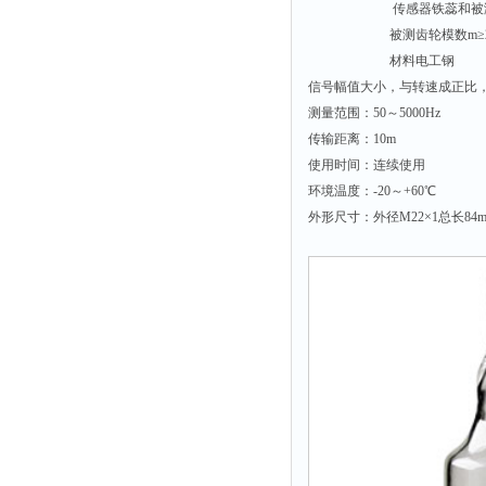
传感器铁蕊和被测齿轮齿
时间测定仪
被测齿轮模数m≥2，齿
消解器
材料电工钢
洗砂机
信号幅值大小，与转速成正比
测量范围：50～5000Hz
测硫仪
传输距离：10m
过滤器
使用时间：连续使用
平磨仪
环境温度：-20～+60℃
外形尺寸：外径M22×1总长84
天平
真空计
浓缩仪
透射率测试仪
搅拌器
应变仪
温湿度计
培养箱