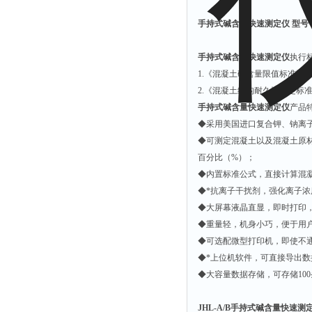
解析仪
手持式碱含量快速测定仪 型号：J
烤胶机
手持式碱含量快速测定仪
执行
流量计
1.《混凝土碱含量限值标准》CEC
测速仪
2.《混凝土结构耐久性评定标准》C
保护器
手持式碱含量快速测定仪
产品
◆采用美国进口复合钾、钠离
分散仪
◆可测定混凝土以及混凝土原材
压片机
百分比（%）；
灰熔融性测试仪
◆内置标准公式，直接计算混
◆*抗离子干扰剂，强化离子
导电仪
◆大屏幕液晶直显，即时打印
色谱仪
◆重量轻，机身小巧，便于用
磨耗仪
◆可选配微型打印机，即使不
读数仪
◆*上位机软件，可直接导出
◆大容量数据存储，可存储10
测时仪
压力仪
JHL-A/B手持式碱含量快速测