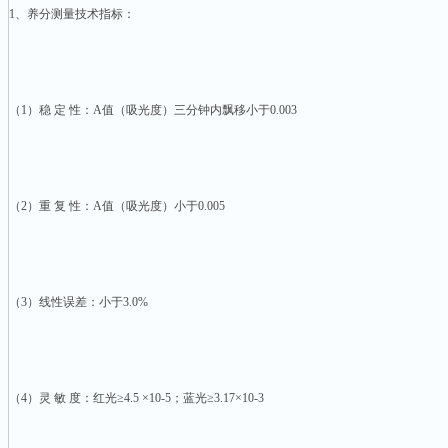
1、养分测量技术指标：
（1）稳 定 性：A值（吸光度）三分钟内飘移小于0.003
（2）重 复 性：A值（吸光度）小于0.005
（3）线性误差：小于3.0%
（4）灵 敏 度：红光≥4.5 ×10-5；蓝光≥3.17×10-3