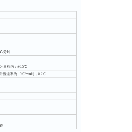
5℃/分钟
℃~量程内：±0.5℃
 升温速率为1.0℃/min时，0.2℃
作