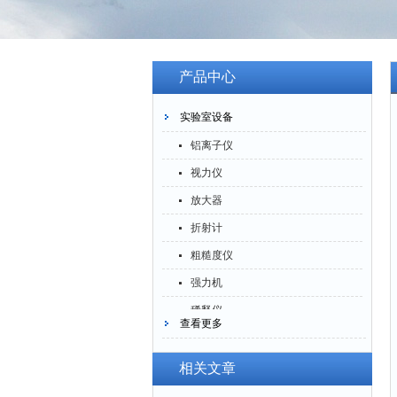
产品中心
实验室设备
铝离子仪
视力仪
放大器
折射计
粗糙度仪
强力机
稀释仪
查看更多
萃取仪
洗油仪
相关文章
倒角器