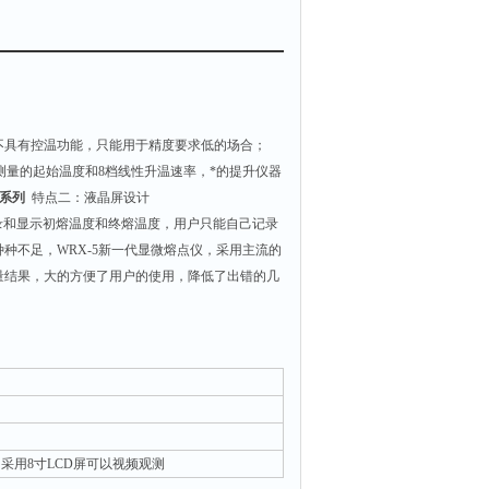
不具有控温功能，只能用于精度要求低的场合；
测量的起始温度和8档线性升温速率，*的提升仪器
5系列
特点二：液晶屏设计
录和显示初熔温度和终熔温度，用户只能自己记录
种不足，WRX-5新一代显微熔点仪，采用主流的
量结果，大的方便了用户的使用，降低了出错的几
镜 采用8寸LCD屏可以视频观测