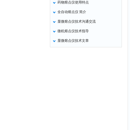
药物熔点仪使用特点
氧化锌测试仪
全自动熔点仪 简介
控制器
显微熔点仪技术沟通交流
水浴锅
微机熔点仪技术指导
二氧化碳检测仪
显微熔点仪技术文章
进样器
试验机
全站仪
回弹仪
张力仪
金属探测器
焊缝检测盒
片剂仪
酸值测定仪
解吸仪