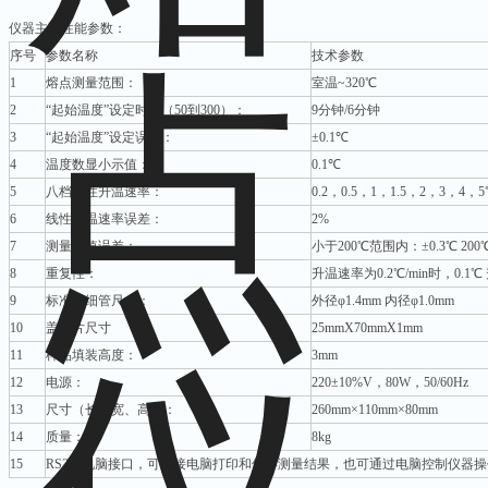
仪器主要性能参数：
序号
参数名称
技术参数
1
熔点测量范围：
室温~320℃
2
“起始温度”设定时间（50到300）：
9分钟/6分钟
3
“起始温度”设定误差：
±0.1℃
4
温度数显小示值：
0.1℃
5
八档线性升温速率：
0.2，0.5，1，1.5，2，3，4，
6
线性升温速率误差：
2%
7
测量示值误差：
小于200℃范围内：±0.3℃ 200
8
重复性：
升温速率为0.2℃/min时，0.1℃
9
标准毛细管尺寸：
外径φ1.4mm 内径φ1.0mm
10
盖玻片尺寸
25mmX70mmX1mm
11
样品填装高度：
3mm
12
电源：
220±10%V，80W，50/60Hz
13
尺寸（长、宽、高）：
260mm×110mm×80mm
14
质量：
8kg
15
RS232电脑接口，可连接电脑打印和保存测量结果，也可通过电脑控制仪器操