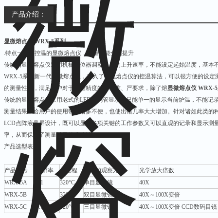
产品介绍：
显微熔点仪 WRX-5系列
.特点一：带控温的显微熔点仪，测量性能全面提升
传统的显微熔点仪采用机械电位器调整温度的上升速率，不能设定起始温度，基本
WRX-5系列新一代显微熔点仪，引入了微机熔点仪的控温算法，可以很方便的设定
的测量性能，满足用户对于测量精度的高标准、严要求，除了熔
显微熔点仪 WRX-
传统的显微熔点仪采用老式的LED数码管显示，只能单一的显示当前炉温，不能记
测量结果，给用户的使用带来诸多不便，也使出错几率大大增加。针对诸如此类的种
LCD点阵液晶屏设计，既可以显示各项关键的工作参数又可以直观的记录和显示测
率，从而保证了测量结果的准确性！
产品选型表
产品型号
分辨率
大量程
熔点的观察方式
光学放大倍数
WRX-5A
0.1
320°C
单目显微镜
40X
WRX-5B
0.1
320°C
双目显微镜
40X～100X变倍
WRX-5C
0.1
320°C
三目显微镜
40X～100X变倍 CCD数码目