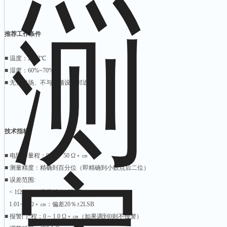
推荐工作条件
■ 温度：23±2℃
■ 湿度：60%~70%
■ 无强磁场、不与高频设备邻近
技术指标
■ 电阻率量程：0.01 ~ 50 Ω﹡㎝
■ 测量精度：精确到百分位（即精确到小数点后二位）
■ 误差范围:
< 1Ω﹡㎝：偏差10％±2LSB
1.01~50Ω﹡㎝：偏差20％±2LSB
■ 报警门*程：0 ~ 1.0 Ω﹡㎝（如果调到0则不报警）