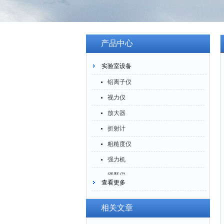
产品中心
实验室设备
铝离子仪
视力仪
放大器
折射计
粗糙度仪
强力机
稀释仪
查看更多
萃取仪
洗油仪
相关文章
倒角器