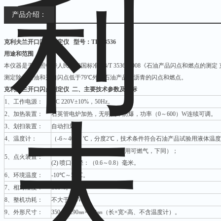
产品介绍：
克利夫兰开口闪点测定仪
型号：TDX3536
用途和范围
本仪器是于按照中华人民共和国标准GB/T 3536- 2008《石油产品闪点和燃点的
测定除燃料油和开口闪点低于79℃外的石油产品和沥青的闪点和燃点。
克利夫兰开口闪点测定仪
二、主要技术参数及指标
1、工作电源：
AC 220V±10%，50Hz。
2、加热装置：
石英管电炉加热，无明火，防爆，功率（0～600）W连续可调。
3、划扫装置：
自动扫划。
4、温度计：
（-6～400）℃，分度2℃，技术条件符合石油产品试验用液体温度计
(1) 引火源：煤气（或其它民用可燃气，下同）；
5、点火装置：
(2) 喷口孔径：（0.6～0.8）毫米。
6、环境温度：
-10℃～50℃。
7、相对湿度：
≤85%。
8、整机功耗：
不大于650W。
9、外形尺寸：
350㎜×290㎜×350㎜（长×宽×高、不含温度计）。