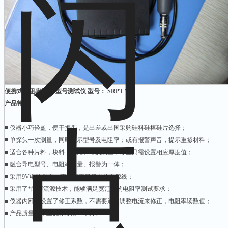
便携式电阻率及PN型号测试仪 型号： SRPT-VI
产品特点
■ 仪器小巧轻盈，便于携带，是出差或出国采购硅料硅棒硅片选择；
■ 单探头一次测量，同时显示型号及电阻率；或有报警声音，提示重掺材料；
■ 适合各种片料，块料，头尾料等的测量，修正只需设置相应厚度值；
■ 融合导电型号、电阻率测量、报警为一体；
■ 采用9V电池供电，不需要再另行拖拉电源线；
■ 采用了*的恒流源技术，能够满足宽范围的电阻率测试要求；
■ 仪器内部已设置了修正系数，不需要通过调整电流来修正，电阻率读数值；
■ 产品质量好，主机保修期24个月。