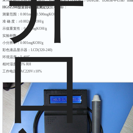
采用光电技术检测滴定终点，可准确检测变压器油、汽轮机油、抗燃油等石油产品
HGSZ208型全自动酸值测定仪
技术指标：
测量范围：0.001mg～0.500mgKOH/g
准 确 度：±0.002mgKOH/g
示值重复性：0.002mgKOH/g
实验杯数：5杯
小分辨率：0.001mgKOH/g
彩色液晶显示器：LCD(320-240)
环境温度：5-40℃
相对湿度≤95% RH
工作电压力AC220V±10%