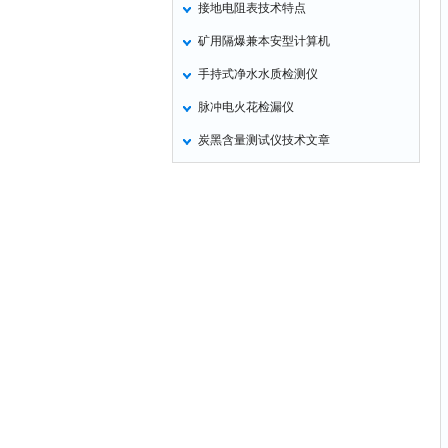
接地电阻表技术特点
氧化锌测试仪
矿用隔爆兼本安型计算机
控制器
手持式净水水质检测仪
水浴锅
脉冲电火花检漏仪
二氧化碳检测仪
炭黑含量测试仪技术文章
进样器
试验机
全站仪
回弹仪
张力仪
金属探测器
焊缝检测盒
片剂仪
酸值测定仪
解吸仪