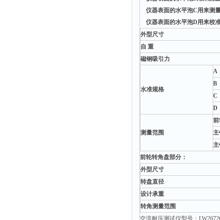
粉尘仪
仪器表面的水平泡C用来测量
仪器表面的水平泡D用来校准
功率计
外型尺寸
温度计
自 重
平滑度测定仪
磁钢吸引力
激光粒度仪
A
B
钙离子计
水准规格
C
测距仪
D
破碎机
前
扩散仪
测量范围
主
主
溶出仪
前轮转角盘部分：
酸度计
外型尺寸
露点仪
转盘直径
气动织枪
设计承重
转角测量范围
台式检校台
交流耐压测试仪型号：LW2672