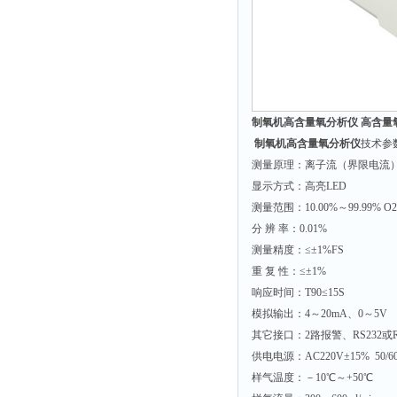
附着力测试仪
液冰点测定仪
倾向仪
安定性测定仪
制氧机高含量氧分析仪 高含量氧
烘胶机
制氧机高含量氧分析仪
技术参
微粒检测仪
测量原理：离子流（界限电流
油滴仪
显示方式：高亮LED
稳压电源
测量范围：10.00%～99.99% O
分 辨 率：0.01%
记录仪
测量精度：≤±1%FS
虫情测报灯
重 复 性：≤±1%
取样器
响应时间：T90≤15S
模拟输出：4～20mA、0～5V
压缩机
其它接口：2路报警、RS232或R
养护箱
供电电源：AC220V±15% 50/6
清洗仪
样气温度：－10℃～+50℃