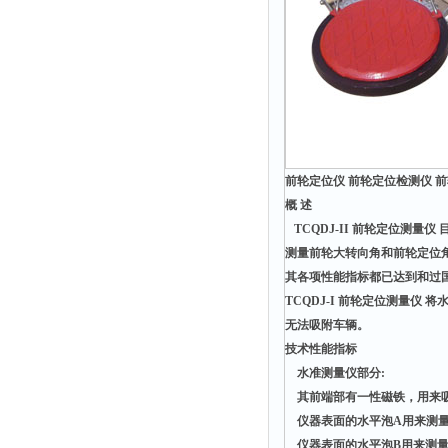
静电测试仪
照度计
伏安表
声波仪
测厚仪
抓拍仪
前轮定位仪 前轮定位检测仪 前轮
显微镜
概 述
氮吹仪
TC
QDJ-II
前轮定位测量仪 
脆碎度仪
测量前轮大转向角和前轮定位角
其各项性能指标都已达到和过
光度计
TCQDJ-I 前轮定位测量
旋光仪
无法吸附车辆。
高斯计
技术性能指标
水准测量仪部分:
耐压测试仪
其前端部有一性磁铁，用来吸
电阻仪
仪器表面的水平泡A用来测量
电流测试仪
仪器表面的水平泡B用来测量