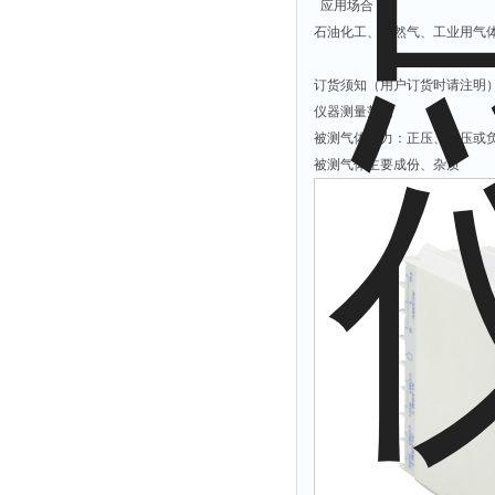
应用场合：
解析仪
石油化工、天然气、工业用气
烤胶机
订货须知（用户订货时请注明
流量计
仪器测量范围
测速仪
被测气体压力：正压、微压或
被测气体主要成份、杂质
保护器
分散仪
压片机
灰熔融性测试仪
导电仪
色谱仪
磨耗仪
读数仪
测时仪
压力仪