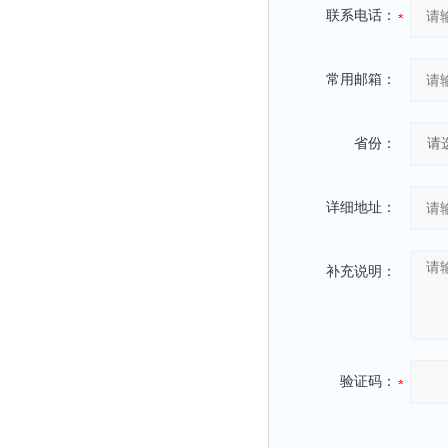
比热容仪
联系电话：
干燥箱
元素分析仪
常用邮箱：
电缆衰减仪
电平表
省份：
磨功指数仪
液泡沫倾向仪
详细地址：
闪点仪
沸程仪
补充说明：
电枢仪
接线矢量测试仪
测振仪
验证码：
烘干器
动平衡仪
匀胶机