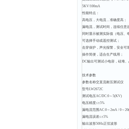
融变仪
5KV/100mA
检定箱
性能特点：
断路器
高电压，大电流，准确度高；
漏电流，测试时间，连续任意
硬度仪
同时显示被测实际值（电压、
变送器
可选择手动或遥控测试；
强度仪
击穿保护，声光报警，安全可
操作简便，适合生产线用；
采样器
DC输出可测试小电容，硅堆
混匀仪
声级计
技术参数
参数名称交直流耐压测试仪
熔点仪
型号LW2672C
单色仪
测试电压AC/DC:0～5(KV)
蠕动泵
电压精度≤±5%
泄漏检测仪
漏电流范围AC:0～2mA / 0～20(m
漏电流误差≤±5%
噪音计
输出波形50Hz正弦波形
加热器