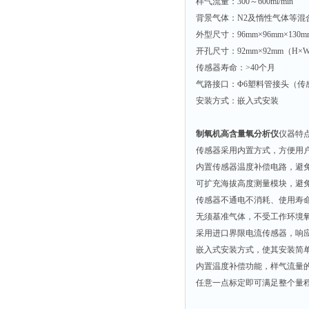
光泽度仪
样气流量：300～600ml/min
背景气体：N2及惰性气体等
色差仪
外型尺寸：96mm×96mm×130
面积仪
开孔尺寸：92mm×92mm（H
混合器
传感器寿命：>40个月
气路接口：Φ6塑料管接头（
金属浴
安装方式：嵌入式安装
恒温器
离心机
制氧机高含量氧分析仪
仪器特
摇床
传感器采用内置方式，方便用
内置传感器温度补偿电路，避
孵育器
可扩充海拔高度测量模块，避
振荡器
传感器不通电不消耗、使用寿
爆头灯
无须基准气体，不受工作环境
采用进口界限电流传感器，响
探照灯
嵌入式安装方式，使其安装简
工作灯
内置温度补偿功能，样气流量
稀释器
任意一点标定即可满足整个量
热震仪