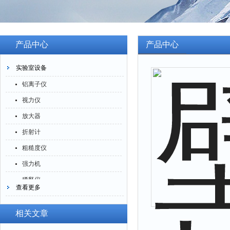
产品中心
产品中心
实验室设备
铝离子仪
视力仪
放大器
折射计
粗糙度仪
强力机
稀释仪
查看更多
萃取仪
洗油仪
相关文章
倒角器