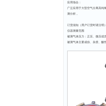
应用场合：
时间测定仪
广泛应用于大型空气分离高纯
消解器
测分析 。
洗砂机
订货须知（用户订货时请注明
测硫仪
仪器测量范围
过滤器
被测气体压力：正压、微压或
平磨仪
被测气体主要成份、杂质、酸
天平
真空计
浓缩仪
透射率测试仪
搅拌器
应变仪
温湿度计
培养箱