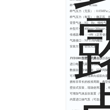
拉力表
样气流量：2～4L/min
冻力仪
样气压力（无泵）：0.05MPa≤入
样气压力（有泵）：微正压、
平整度仪
背景气体：H2、He、惰性气
分选仪
外型尺寸：400mm×300mm×2
辐射仪
传感器寿命：>4年（正常使用
气路接口：NPT1/8内螺纹
蒸馏仪
安装方式：壁挂式安装
氟化物测定仪
紧实仪
JYD1001型
壁挂式露点仪
仪器
膨胀仪
进口电容式露点传感器，响应
数据自动存储功能，记录间隔时
铺板器
可与计算机实现单向或双向通
粘度计
拥有非常长的校准周期，典型
分布仪
壁挂式安装，现场使用方便，
可增加气体反吹装置（可选）
实验装置
内置进口抽气泵（可选）。
系数仪
测试计