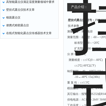
高智能露点仪满足湿度测量领域中要求
氧化锌测试仪
产品介绍：
壁挂式露点仪技术文章
控制器
镜面露点仪
壁挂式露点仪
型号：JYD100
水浴锅
便携式精密露点仪
技术参数：
二氧化碳检测仪
测量原理：薄膜电容
在线式智能化露点仪传感器技术文章
进样器
测量范围：基本型：-60～+20
试验机
标准型：-80～+20℃
扩充型：-100～+20℃
全站仪
分 辨 率：0.1℃
回弹仪
测量精度：≤±1℃(0～-60℃)
张力仪
≤±2℃(-60℃以下)
响应时间：-40→-10℃5s(10s
金属探测器
-10→-40℃ 15s(240s)
焊缝检测盒
重 复 性：≤±1.5℃
片剂仪
模拟输出：4～20mA、0～5V
其它输出：报警、RS232或RS4
酸值测定仪
供电电源：AC170～264V 50/6
解吸仪
工作温度：－10℃～+50℃