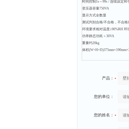
时间控制1s～99s / 连续设定
冰箱
变压器容量750VA
显示方式全数显
测温仪
测试判别合格/不合格，不合
粉碎机
环境要求相对温度≤90%RH 环
辐照计
功率静态功耗＜30VA
温控仪
重量约20kg
体积(W×H×D)375mm×190mm×
提取器
马弗炉
透明度仪
产品：
反射率仪
计数器
球磨机
您的单位：
气敏元件测试仪
发生器
您的姓名：
四球机