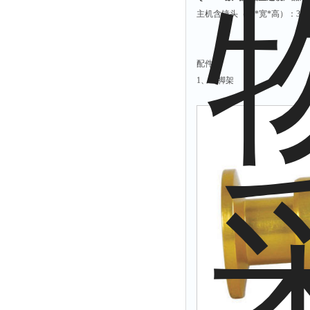
附着力测试仪
主机含镜头（长*宽*高）：340mm
液冰点测定仪
倾向仪
配件
安定性测定仪
1、三脚架
烘胶机
微粒检测仪
油滴仪
稳压电源
记录仪
虫情测报灯
取样器
压缩机
养护箱
清洗仪