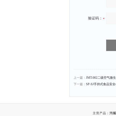
比热容仪
干燥箱
验证码：
元素分析仪
电缆衰减仪
电平表
磨功指数仪
液泡沫倾向仪
闪点仪
沸程仪
电枢仪
上一篇：
JMT-002二级空气微
接线矢量测试仪
下一篇：
SP-SJ手持式食品安
测振仪
烘干器
动平衡仪
主营产品：
污垢
匀胶机