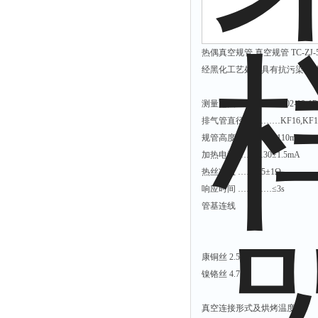
光泽度仪
色差仪
面积仪
热偶真空规管 真空规管 TC-ZJ-
混合器
经黑化工艺处理具有抗污染、
金属浴
测量范围 …………4×102-10-1P
恒温器
排气管直径 …………KF16,KF10,
离心机
规管高度 …………≤110mm
摇床
加热电流 ………30±1.5mA
热丝冷阻 ……9.5±1Ω
孵育器
响应时间 …………≤3s
振荡器
管基连线
爆头灯
探照灯
康铜丝 2.5
工作灯
镍铬丝 4.7
稀释器
真空连接形式及烘烤温度：
热震仪