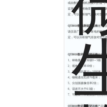
或由数码照相机拍摄到的烟气
解析仪
监测工作的准确度得到提高。
烤胶机
定，可以分析烟气排放对空气
流量计
QT8010数码测烟望远镜
使用范
测速仪
该仪器广泛应用于各地的环境
保护器
定，可以分析烟气排放对空气
分散仪
压片机
QT8010数码测烟望远镜
性能参
灰熔融性测试仪
1、林格曼黑度等级0～5级；
2、视角放大率10倍；
导电仪
3、可观测距离10～1000米；
色谱仪
4、物镜通光孔径70毫米；
磨耗仪
5、分划面摄像倍率2倍；
读数仪
6、误差不大于0.5级；
7、可配置三脚架及数码照相
测时仪
压力仪
QT8010数码测烟望远镜
产品规