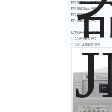
KF10快卸法兰 80℃
时间测定仪
KF16快卸法兰 80℃
消解器
KF25快卸法兰 80℃
洗砂机
KF40快卸法兰 80℃
测硫仪
以下两种规格价格需核实：
过滤器
Φ15.5±0.5玻管 80℃
平磨仪
Φ15±0.1金属直管 80℃
天平
真空计
浓缩仪
透射率测试仪
搅拌器
应变仪
温湿度计
培养箱