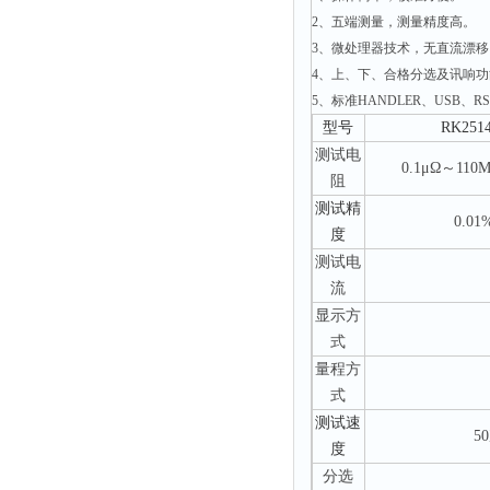
2、五端测量，测量精度高。
粉尘仪
3、微处理器技术，无直流漂
功率计
4、上、下、合格分选及讯响
温度计
5、标准HANDLER、USB、RS
平滑度测定仪
型号
RK251
测试电
激光粒度仪
0.1μΩ
～
110
阻
钙离子计
测试精
0.01
测距仪
度
破碎机
测试电
流
扩散仪
显示方
溶出仪
式
酸度计
量程方
式
露点仪
测试
速
气动织枪
5
度
台式检校台
分选