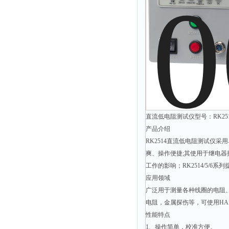
静电测试仪
照度计
伏安表
声波仪
测厚仪
抓拍仪
显微镜
氮吹仪
直流低电阻测试仪型号：RK251
脆碎度仪
产品介绍
RK2514直流低电阻测试仪采用
光度计
爽、操作便捷;其使用于继电
旋光仪
工作的影响；RK2514/5/
高斯计
应用领域
广泛用于测量各种线圈的电阻
耐压测试仪
电阻，金属探伤等，可使用HAN
电阻仪
性能特点
电流测试仪
1、操作简单，校准方便。