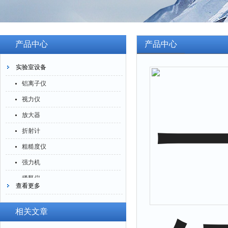
产品中心
产品中心
实验室设备
铝离子仪
视力仪
放大器
折射计
粗糙度仪
强力机
稀释仪
查看更多
萃取仪
洗油仪
相关文章
倒角器