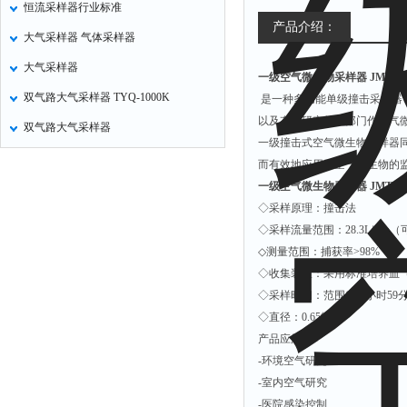
恒流采样器行业标准
氧化锌测试仪
产品介绍：
大气采样器 气体采样器
控制器
大气采样器
一级空气微生物采样器 JMT-00
水浴锅
双气路大气采样器 TYQ-1000K
是一种多功能单级撞击采样器
二氧化碳检测仪
以及有关研究教学部门作空气
双气路大气采样器
进样器
一级撞击式空气微生物采样器
试验机
而有效地应用于空气微生物的
一级空气微生物采样器 JMT-00
全站仪
◇采样原理：撞击法
回弹仪
◇采样流量范围：28.3L/min
张力仪
◇测量范围：捕获率>98%
◇收集装置：采用标准培养皿（
金属探测器
◇采样时间：范围1-23小时59
焊缝检测盒
◇直径：0.65微米
片剂仪
产品应用：
-环境空气研究
酸值测定仪
-室内空气研究
解吸仪
-医院感染控制