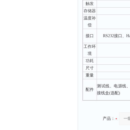
融变仪
触发
存储器
检定箱
温度补
断路器
偿
硬度仪
接口
RS232接口、Ha
变送器
工作环
强度仪
境
采样器
功耗
混匀仪
尺寸
声级计
重量
熔点仪
测试线、电源线、
配件
单色仪
接线盒(选配)
蠕动泵
泄漏检测仪
产品：
噪音计
加热器