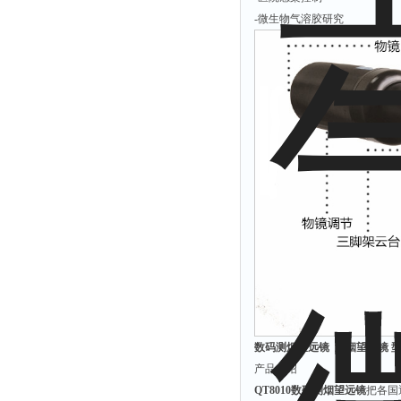
拉力表
-微生物气溶胶研究
冻力仪
平整度仪
分选仪
辐射仪
蒸馏仪
氟化物测定仪
紧实仪
膨胀仪
铺板器
粘度计
分布仪
实验装置
数码测烟望远镜 测烟望远镜 型号
产品介绍
系数仪
QT8010数码测烟望远镜
把各国
测试计