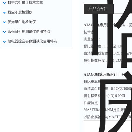
数字式折射计技术文章
氧化锌测试仪
产品介绍：
粉尘浓度检测仪
控制器
荧光增白剂检测仪
ATAGO临床用折射计
型号：爱拓
水浴锅
纸张耐折度测试仪使用特点
技术参数
二氧化碳检测仪
测量范围：
继电器综合参数测试仪使用特点
进样器
尿比重标度 : 1.000 至 1.060
试验机
血清蛋白质标度 : 0.0 至 12.0g/
屈折指数标度 : nD 1.3330 至 1.
全站仪
回弹仪
ATAGO临床用折射计
小标度
张力仪
尿比重标度: 0.001
血清蛋白质标度 : 0.2公克/100
金属探测器
折射指数标度 : (nD) 0.0005
焊缝检测盒
性能特点
片剂仪
MASTER-SUR/NM是
以防止腐蚀。与MASTER-S
酸值测定仪
解吸仪