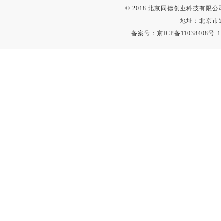
融变仪
© 2018 北京同德创业科技有限公司(
检定箱
地址：北京市通
备案号：
京ICP备11038408号-1
断路器
硬度仪
变送器
强度仪
采样器
混匀仪
声级计
熔点仪
单色仪
蠕动泵
泄漏检测仪
噪音计
加热器