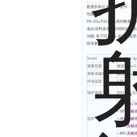
数显折射计 折射计 型号：PR-101α(
解析仪
性能特点
烤胶机
PR-101α PALETTE系列
流量计
食品,饮料及水溶性切削油,清洗
功能. 有了ELI功能, 如该仪
测速仪
技术参数
保护器
分散仪
Model
PR-101
α
( alp
压片机
测量范围
糖度
(Brix) 0
测量准确度
糖度
(Brix)
±
灰熔融性测试仪
环境温度
5
至
40°C
导电仪
保护等级
IP64
无尘且
色谱仪
磨耗仪
•
EXTRACT
•
10% 蔗糖溶液
读数仪
选件
•
20% 蔗糖溶液
测时仪
•
30% 蔗糖溶液
压力仪
•
40% 蔗糖溶液