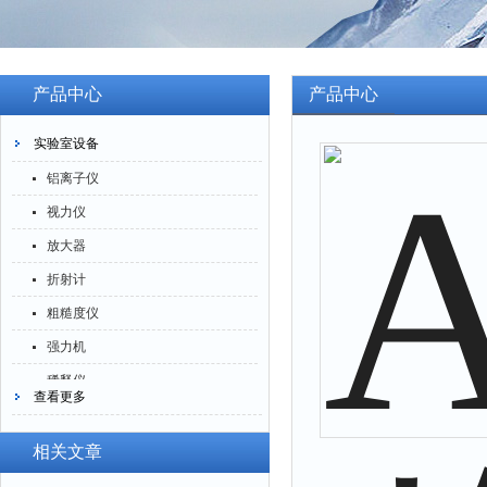
产品中心
产品中心
实验室设备
铝离子仪
视力仪
放大器
折射计
粗糙度仪
强力机
稀释仪
查看更多
萃取仪
洗油仪
相关文章
倒角器