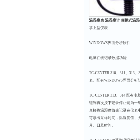
光泽度仪
色差仪
面积仪
温湿度表 温湿度计 便携式温湿度计
掌上型仪表
混合器
金属浴
WINDOWS界面分析软件
恒温器
电脑在线记录数据功能
离心机
摇床
TC-CENTER 310、31
孵育器
表。配有WINDOWS界面分
振荡器
TC-CENTER 313、31
爆头灯
键到再次按下记录停止键为一
探照灯
直接将温湿度值先记录在仪表中
工作灯
可读出采样时间，温湿度值，大值
月、日及时间。
稀释器
热震仪