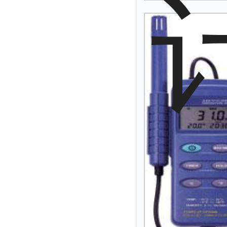
附着力测试仪
液冰点测定仪
倾向仪
安定性测定仪
烘胶机
微粒检测仪
油滴仪
稳压电源
记录仪
虫情测报灯
取样器
压缩机
养护箱
清洗仪