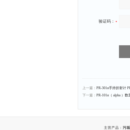
粉尘仪
功率计
验证码：
温度计
平滑度测定仪
激光粒度仪
钙离子计
测距仪
破碎机
扩散仪
溶出仪
上一篇：
PR-301α手持折射计 PR
下一篇：
PR-101α（ alpha 
酸度计
露点仪
气动织枪
台式检校台
主营产品：
污垢