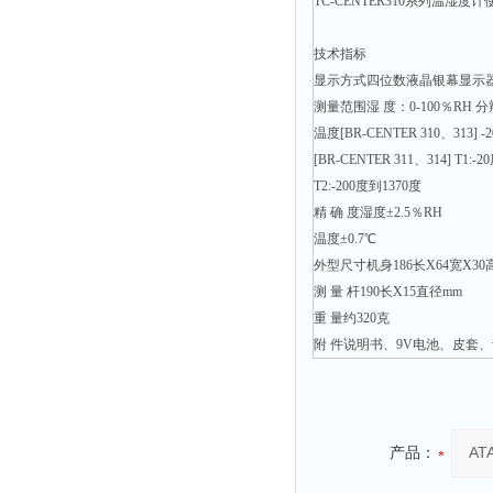
TC-CENTER310系列温
时间测定仪
消解器
技术指标
显示方式四位数液晶银幕显示
洗砂机
测量范围湿 度：0-100％RH 
测硫仪
温度[BR-CENTER 310、313]
过滤器
[BR-CENTER 311、314] T1:
T2:-200度到1370度
平磨仪
精 确 度湿度±2.5％RH
天平
温度±0.7℃
真空计
外型尺寸机身186长X64宽X30
测 量 杆190长X15直径mm
浓缩仪
重 量约320克
透射率测试仪
附 件说明书、9V电池、皮套、win
搅拌器
应变仪
温湿度计
产品：
培养箱