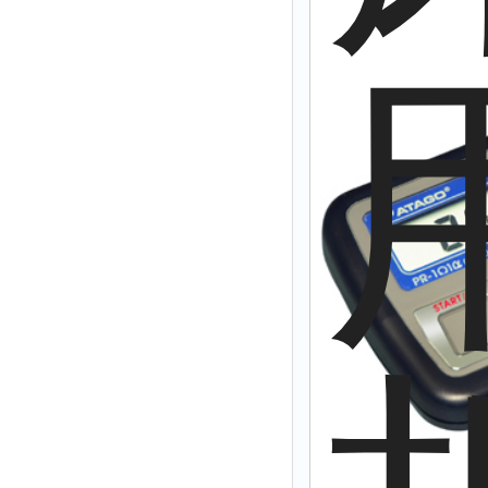
拉力表
冻力仪
平整度仪
分选仪
辐射仪
蒸馏仪
氟化物测定仪
紧实仪
膨胀仪
铺板器
粘度计
分布仪
实验装置
系数仪
测试计