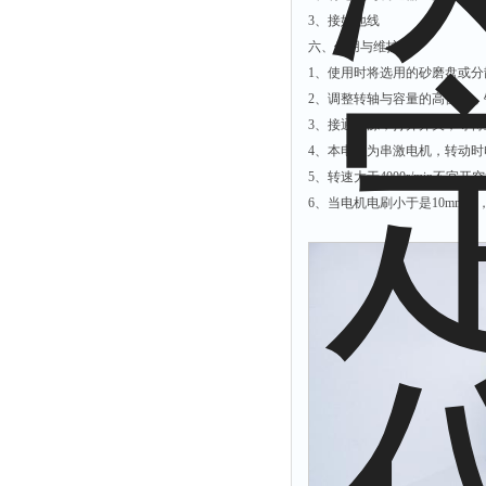
光泽度仪
3、接好地线
色差仪
六、使用与维护
面积仪
1、使用时将选用的砂磨盘或
2、调整转轴与容量的高位置
混合器
3、接通电源，打开开关，等
金属浴
4、本电机为串激电机，转动
恒温器
5、转速大于4000r/min不宜
离心机
6、当电机电刷小于是10mm时
摇床
孵育器
振荡器
爆头灯
探照灯
工作灯
稀释器
热震仪