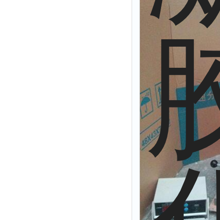
拉力表
冻力仪
平整度仪
分选仪
辐射仪
蒸馏仪
氟化物测定仪
紧实仪
膨胀仪
铺板器
粘度计
分布仪
实验装置
系数仪
测试计