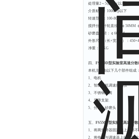
处理量2～5公斤（以水为介质
附着力测试仪
介质粘度：10000cp以下
液冰点测定仪
转速范围：100-8000r/min
倾向仪
搅拌分散叶轮直径：￠50MM 
砂磨盘直径：￠60MM
安定性测定仪
外形尺寸（长×宽×高）：450×40
烘胶机
净重：26KG
微粒检测仪
油滴仪
四、
FS550D型实验室高速分散
本机主要由以下几个部件组成
稳压电源
1、电机
记录仪
2、智能电机调速控制仪
虫情测报灯
3、不锈钢料筒
4、升降支架.
取样器
5、分散，砂磨头
压缩机
养护箱
五、
FS550D型实验室高速分散
清洗仪
1、将两夹持器固定架上，将
2、将电机与调速器上的五芯