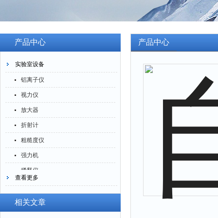
产品中心
产品中心
实验室设备
铝离子仪
视力仪
放大器
折射计
粗糙度仪
强力机
稀释仪
查看更多
萃取仪
洗油仪
相关文章
倒角器