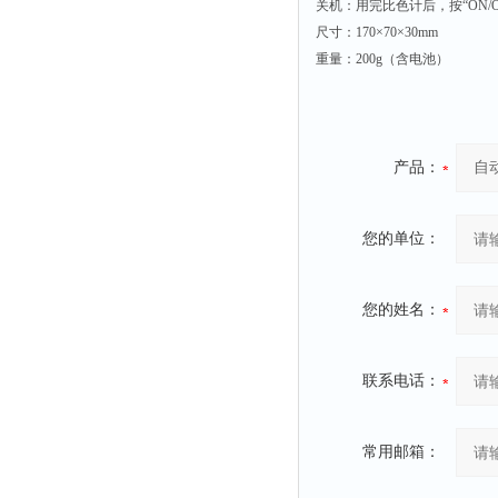
静电测试仪
关机：用完比色计后，按“ON/O
尺寸：170×70×30mm
照度计
重量：200g（含电池）
伏安表
声波仪
测厚仪
产品：
抓拍仪
显微镜
您的单位：
氮吹仪
脆碎度仪
您的姓名：
光度计
旋光仪
联系电话：
高斯计
耐压测试仪
常用邮箱：
电阻仪
电流测试仪