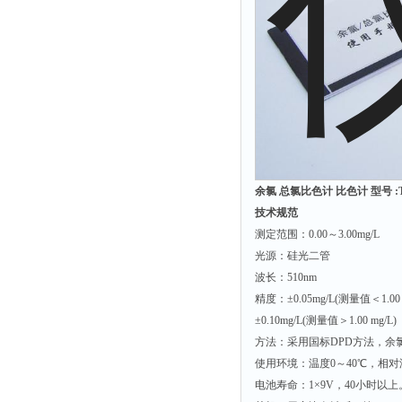
时间测定仪
消解器
洗砂机
测硫仪
过滤器
平磨仪
天平
余氯 总氯比色计 比色计 型号 :T
真空计
技术规范
测定范围：0.00～3.00mg/L
浓缩仪
光源：硅光二管
透射率测试仪
波长：510nm
搅拌器
精度：±0.05mg/L(测量值＜1.00 m
±0.10mg/L(测量值＞1.00 mg/L)
应变仪
方法：采用国标DPD方法，余
温湿度计
使用环境：温度0～40℃，相对
培养箱
电池寿命：1×9V，40小时以上