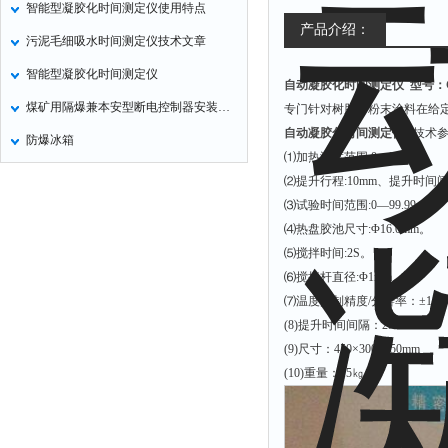
智能型凝胶化时间测定仪使用特点
氧化锌测试仪
产品介绍：
污泥毛细吸水时间测定仪技术文章
控制器
智能型凝胶化时间测定仪
自动凝胶化时间测定仪
型号：G
水浴锅
煤矿用隔爆兼本安型断电控制器安装使用
专门针对树脂、粉末涂料在给
二氧化碳检测仪
自动凝胶化时间测定仪
技术
防爆冰箱
进样器
⑴加热温度范围:0－250℃。
试验机
⑵提升行程:10mm、提升时间间
⑶试验时间范围:0―99.99min
全站仪
⑷热盘胶池尺寸:Φ16.0mm。
回弹仪
⑸搅拌时间:2S。
张力仪
⑹搅拌杆直径:Φ1mm。
⑺温度控制精度/分辨率：±1度/
金属探测器
(8)提升时间间隔：2S
焊缝检测盒
(9)尺寸：450×300×350mm
片剂仪
(10)重量：15㎏
酸值测定仪
解吸仪