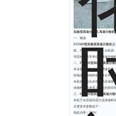
解析仪
烤胶机
流量计
测速仪
实验室高速分散机 高速分散机 型
一、概述
保护器
FS550D型实验室高速分散机
是
分散仪
散、均质两种工序由一台机器
压片机
专院校和医学单位等液体中物
二、
FS550D型实验室高速分散
灰熔融性测试仪
本设备采用电子恒力调速线路
导电仪
转轴速度与物料粘度及化学反
色谱仪
本机的分散头在电机的高速驱
磨耗仪
体物料每分承受上千次的剪切
三、
FS550D型实验室高速分散
读数仪
本机于在容器内进行流体物料
测时仪
主要技术参数如下：
压力仪
电机功率：500W