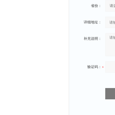
粉尘仪
省份：
功率计
温度计
详细地址：
平滑度测定仪
激光粒度仪
补充说明：
钙离子计
测距仪
破碎机
验证码：
扩散仪
溶出仪
酸度计
露点仪
气动织枪
台式检校台