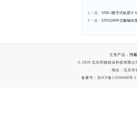
融变仪
检定箱
上一篇：
SNB-1数字式粘度计 S
下一篇：
ENF6200中文酸碱浓
断路器
硬度仪
变送器
强度仪
主营产品：
污垢
采样器
© 2018 北京同德创业科技有限公司(
混匀仪
地址：北京市通
备案号：
京ICP备11038408号-1
声级计
熔点仪
单色仪
蠕动泵
泄漏检测仪
噪音计
加热器