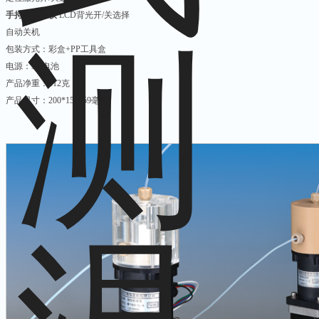
手持式测温仪
LCD背光开/关选择
自动关机
包装方式：彩盒+PP工具盒
电源：9V电池
产品净重：312克
产品尺寸：200*155*59毫米