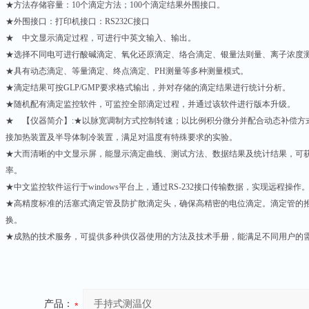
★方法存储容量：10个滴定方法；100个滴定结果外围接口。
★外围接口：打印机接口：RS232C接口
★ 中文显示滴定过程，可进行中英文输入、输出。
★选择不同电可进行酸碱滴定、氧化还原滴定、络合滴定、银量法则量、离子浓度
★具有动态滴定、等量滴定、终点滴定、PH测量等多种测量模式。
★滴定结果可按GLP/GMP要求格式输出，并对存储的滴定结果进行统计分析。
★随机配有滴定监控软件，可监控全部滴定过程，并通过该软件进行版本升级。
★ 【仪器简介】:★以脉宽调制方式控制转速；以比例积分微分并配合动态补偿方
接加热装置及半导体制冷装置，满足对温度有特殊要求的实验。
★大而清晰的中文显示屏，能显示滴定曲线、测试方法、数据结果及统计结果，可
率。
★中文监控软件运行于windows平台上，通过RS-232接口传输数据，实现远程操作
★高精度标准的活塞式滴定管及防扩散滴定头，确保高精密的电位滴定。滴定管的
换。
★成熟的技术服务，可提供多种供仪器使用的方法及技术手册，能满足不同用户的
产品：