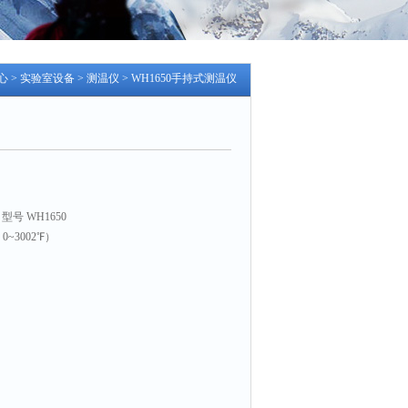
心
>
实验室设备
>
测温仪
> WH1650手持式测温仪
号 WH1650
 0~3002℉）