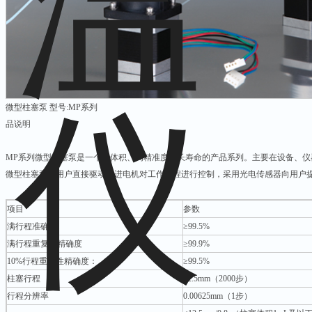
微型柱塞泵 型号:MP系列
品说明
MP系列微型柱塞泵是一个小体积、高精准度、长寿命的产品系列。主要在设备、仪
微型柱塞泵由用户直接驱动步进电机对工作过程进行控制，采用光电传感器向用户
项目
参数
满行程准确度
≥99.5%
满行程重复性精确度
≥99.9%
10%行程重复性精确度：
≥99.5%
柱塞行程
12.5mm（2000步）
行程分辨率
0.00625mm（1步）