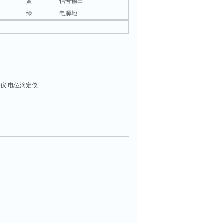
蓝
信号输出
绿
电源地
仪 电位滴定仪