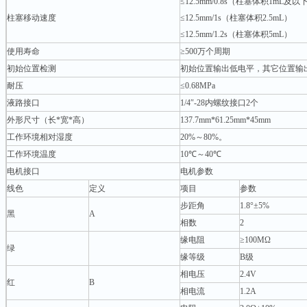
≤12.5mm/0.8s（柱塞体积1mL及以
柱塞移动速度
≤12.5mm/1s（柱塞体积2.5mL）
≤12.5mm/1.2s（柱塞体积5mL）
使用寿命
≥500万个周期
初始位置检测
初始位置输出低电平，其它位置输
耐压
≤0.68MPa
液路接口
1/4″-28内螺纹接口2个
外形尺寸（长*宽*高）
137.7mm*61.25mm*45mm
工作环境相对湿度
20%～80%。
工作环境温度
10℃～40℃
电机接口
电机参数
线色
定义
项目
参数
步距角
1.8°±5%
黑
A
相数
2
缘电阻
≥100MΩ
绿
缘等级
B级
相电压
2.4V
红
B
相电流
1.2A