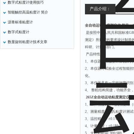
数字式粘度计使用技巧
氧化锌测试仪
产品介绍：
智能触控高温粘度计 简介
控制器
沥青标准粘度计
全自动运动粘度测定仪
型号：2
水浴锅
数字式粘度计
是按照中华人民共和国标准GB/T
二氧化碳检测仪
测定》所规定的要求设计制造
数显旋转粘度计技术文章
进样器
科研、计量等部门。
试验机
产品特性：
1、本仪器采用微型计算机作
全站仪
2、本仪器对试验全过程智能
回弹仪
化。
张力仪
3、本仪器具有一定的故障识
4、
整机结构简捷，功能齐全
金属探测器
265Z
全自动运动粘度测定仪
技
焊缝检测盒
1、工作粘度计：乌氏粘度计（稀释
片剂仪
2、测量精度：乌氏粘度计测试符合G
3、温控精度：±0.1℃。
酸值测定仪
4、计量精度：±0.1秒
解吸仪
5、大计时时间: 999.9秒。