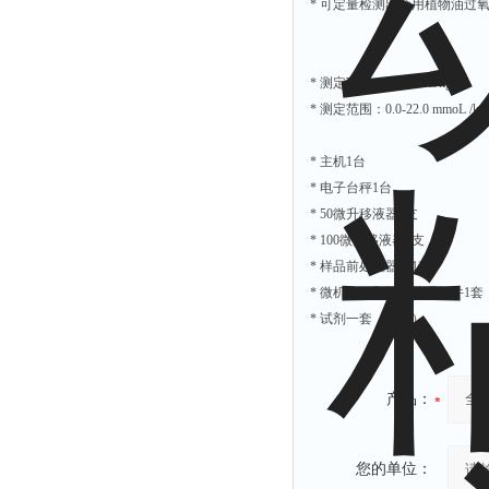
* 可定量检测出食用植物油过
解析仪
烤胶机
* 测定下限：0.5mmoL/kg
流量计
* 测定范围：0.0-22.0 mmoL /
测速仪
* 主机1台
保护器
* 电子台秤1台
分散仪
* 50微升移液器1支
压片机
* 100微升移液器1支
* 样品前处理器具1套
灰熔融性测试仪
* 微机接口和数据处理软件1套
导电仪
* 试剂一套（50次）
色谱仪
磨耗仪
产品：
读数仪
测时仪
您的单位：
压力仪