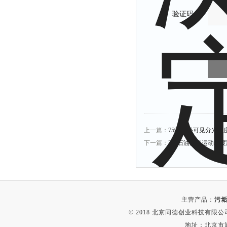
光泽度仪
验证码：
色差仪
面积仪
混合器
金属浴
恒温器
离心机
摇床
孵育器
上一篇：
759S紫外可见分光光
振荡器
下一篇：
265石油产品运动粘
爆头灯
探照灯
工作灯
主营产品：
污垢
稀释器
© 2018 北京同德创业科技有限公司(
热震仪
地址：北京市通