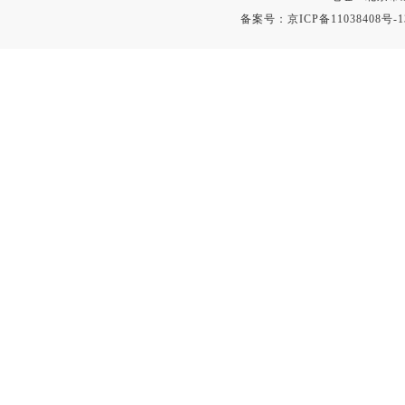
时间测定仪
备案号：
京ICP备11038408号-1
消解器
洗砂机
测硫仪
过滤器
平磨仪
天平
真空计
浓缩仪
透射率测试仪
搅拌器
应变仪
温湿度计
培养箱