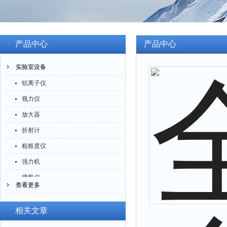
产品中心
产品中心
实验室设备
铝离子仪
视力仪
放大器
折射计
粗糙度仪
强力机
稀释仪
查看更多
萃取仪
洗油仪
相关文章
倒角器