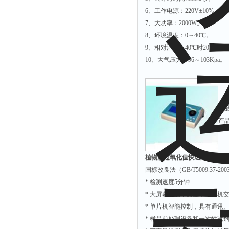
拉力表
6、工作电源：220V±10%，50
冻力仪
7、大功率：2000W。
8、环境温度：0～40℃。
平整度仪
9、相对湿度：40℃时20～90%
分选仪
10、大气压力：96～103Kpa。
辐射仪
蒸馏仪
氟化物测定仪
产
紧实仪
产品
膨胀仪
铺板器
植物油过氧化值快速测定仪 过氧
粘度计
国标改良法（GB/T5009.37-200
分布仪
* 检测速度5分钟
* 大屏幕液晶中文显示，人机
实验装置
* 单片机智能控制，具有通讯
系数仪
* 样品前处理设备和一次性试
测试计