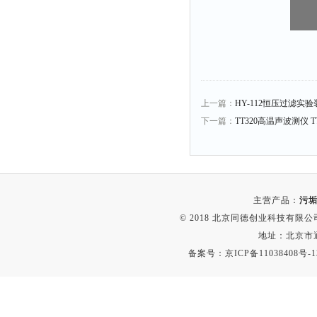
时间测定仪
消解器
洗砂机
测硫仪
过滤器
上一篇：
HY-112恒压过滤实验
下一篇：
TT320高温声波测仪 TT
平磨仪
天平
真空计
浓缩仪
主营产品：
污垢
透射率测试仪
© 2018 北京同德创业科技有限公司(
搅拌器
地址：北京市通
备案号：
京ICP备11038408号-1
应变仪
温湿度计
培养箱