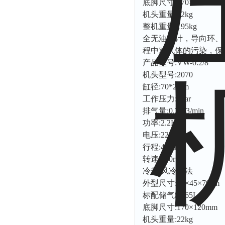
底脚尺寸:170×120mm
机头重量:22kg
解析仪
整机重量:195kg
烤胶机
全无油设计，导向环、
流量计
程中对气体的污染，保
测速仪
产品型号:VW-0.2/8
机头型号:2070
保护器
缸径:70*2mm
分散仪
工作压力:8bar
压片机
排气量:0.2M3/min
功率:2.2KW
灰熔融性测试仪
电压:220V
导电仪
行程:45mm
色谱仪
转速:830rpm
磨耗仪
冷却:风冷方法
外型尺寸:95×45×70cm
读数仪
标配储气罐:65L
测时仪
底脚尺寸:170×120mm
压力仪
机头重量:22kg