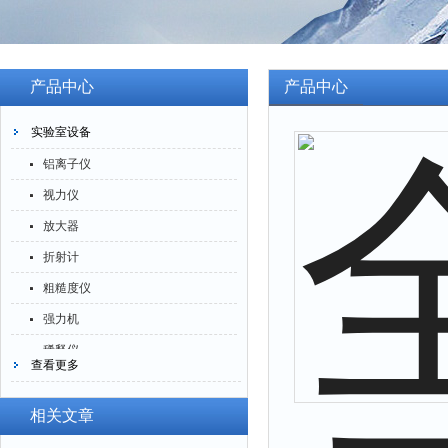
产品中心
产品中心
实验室设备
铝离子仪
视力仪
放大器
折射计
粗糙度仪
强力机
稀释仪
查看更多
萃取仪
洗油仪
相关文章
倒角器