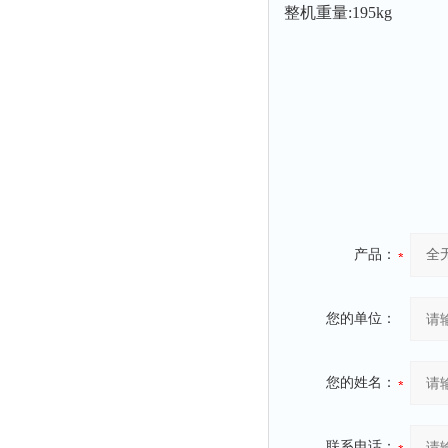
整机重量:195kg
附着力测试仪
液冰点测定仪
倾向仪
安定性测定仪
烘胶机
微粒检测仪
油滴仪
稳压电源
产品：
记录仪
虫情测报灯
您的单位：
取样器
压缩机
您的姓名：
养护箱
清洗仪
联系电话：