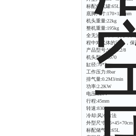
拉力表
标配储气罐:65L
冻力仪
底脚尺寸:170×120mm
机头重量:22kg
平整度仪
整机重量:195kg
分选仪
全无油设计，导向环、
辐射仪
程中对气体的污染，保
产品型号:VW-0.2/8
蒸馏仪
机头型号:2070
氟化物测定仪
缸径:70*2mm
紧实仪
工作压力:8bar
排气量:0.2M3/min
膨胀仪
功率:2.2KW
铺板器
电压:220V
粘度计
行程:45mm
分布仪
转速:830rpm
冷却:风冷方法
实验装置
外型尺寸:95×45×70cm
系数仪
标配储气罐:65L
测试计