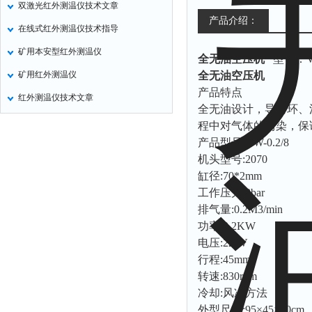
双激光红外测温仪技术文章
氧化锌测试仪
产品介绍：
在线式红外测温仪技术指导
控制器
矿用本安型红外测温仪
全无油空压机
型号：VW-
水浴锅
矿用红外测温仪
全无油空压机
二氧化碳检测仪
产品特点
红外测温仪技术文章
进样器
全无油设计，导向环、
程中对气体的污染，保
试验机
产品型号:VW-0.2/8
全站仪
机头型号:2070
回弹仪
缸径:70*2mm
张力仪
工作压力:8bar
排气量:0.2M3/min
金属探测器
功率:2.2KW
焊缝检测盒
电压:220V
片剂仪
行程:45mm
转速:830rpm
酸值测定仪
冷却:风冷方法
解吸仪
外型尺寸:95×45×70cm