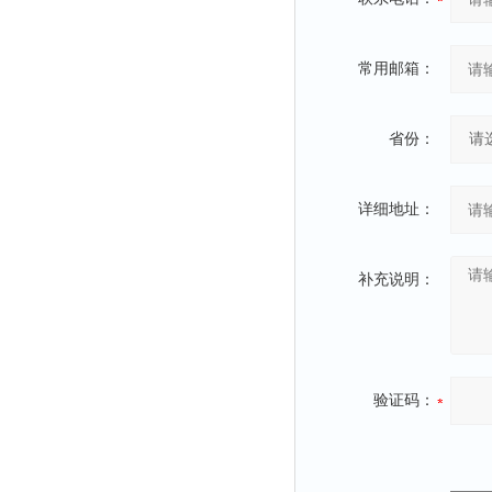
光泽度仪
色差仪
常用邮箱：
面积仪
混合器
金属浴
省份：
恒温器
离心机
详细地址：
摇床
孵育器
补充说明：
振荡器
爆头灯
探照灯
验证码：
工作灯
稀释器
热震仪