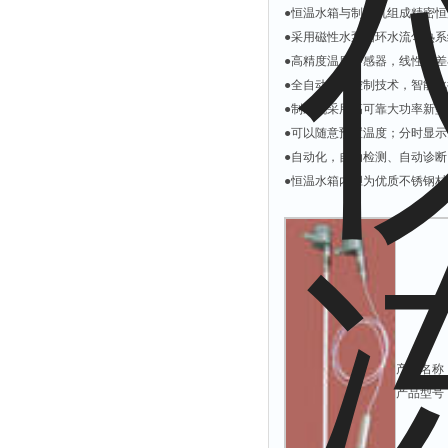
●恒温水箱与制冷机组成精密
附着力测试仪
●采用磁性水泵循环水流匀热
液冰点测定仪
●高精度温度传感器，线性误
倾向仪
●全自动变频控制技术，智能
安定性测定仪
●制冷机采用高可靠大功率新
●可以随意预置温度；分时显
烘胶机
●自动化，自动检测、自动诊
微粒检测仪
●恒温水箱内胆为优质不锈钢
油滴仪
稳压电源
记录仪
虫情测报灯
取样器
压缩机
产品名称
养护箱
产品型号：
清洗仪