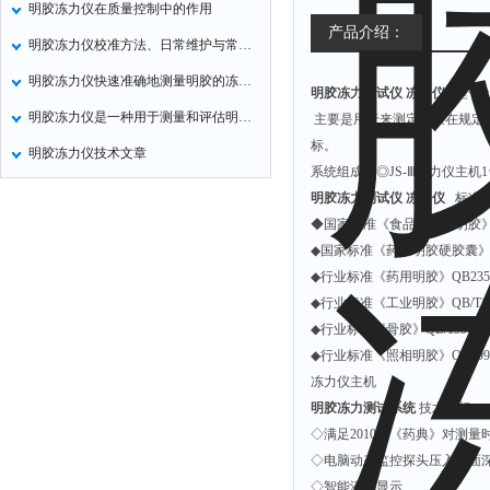
明胶冻力仪在质量控制中的作用
氧化锌测试仪
产品介绍：
明胶冻力仪校准方法、日常维护与常见故障处理
控制器
明胶冻力仪快速准确地测量明胶的冻结强度
明胶冻力测试仪 冻力仪
型号：
水浴锅
明胶冻力仪是一种用于测量和评估明胶冻力的专用设备
主要是用于来测定明胶在规定
二氧化碳检测仪
标。
明胶冻力仪技术文章
进样器
系统组成：◎JS-Ⅲ冻力仪主机1
试验机
明胶冻力测试仪 冻力仪
标准
◆国家标准《食品添加剂明胶》G
全站仪
◆国家标准《药用明胶硬胶囊》G
回弹仪
◆行业标准《药用明胶》QB23
张力仪
◆行业标准《工业明胶》QB/T1
◆行业标准《骨胶》QB/1996
金属探测器
◆行业标准《照相明胶》QB19
焊缝检测盒
冻力仪主机
片剂仪
明胶冻力测试系统
技术指标
◇满足2010版《药典》对测
酸值测定仪
◇电脑动态监控探头压入胶面
解吸仪
◇智能液晶显示