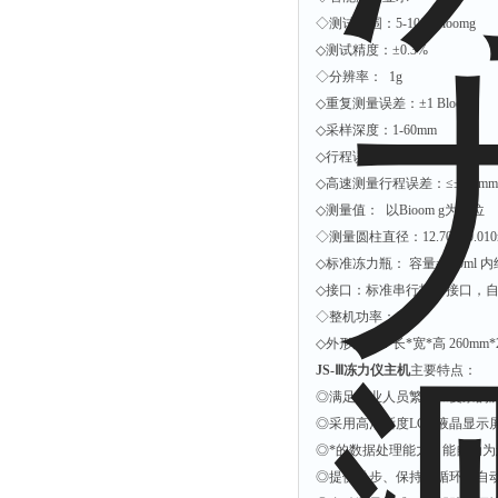
拉力表
◇测试范围：5-1000Bl
冻力仪
◇测试精度：±0.3%
◇分辨率： 1g
平整度仪
◇重复测量误差：±1 Bl
分选仪
◇采样深度：1-60m
辐射仪
◇行程误差：≤±0.1m
◇高速测量行程误差：≤±0.1m
蒸馏仪
◇测量值： 以Bioom g为单位
氟化物测定仪
◇测量圆柱直径：12.700±0.
紧实仪
◇标准冻力瓶： 容量=150ml 内
膨胀仪
◇接口：标准串行打印接口，
◇整机功率：60W
铺板器
◇外形尺寸：长*宽*高 260mm*2
粘度计
JS-Ⅲ冻力仪主机
主要特点：
分布仪
◎满足专业人员繁多和复杂的
◎采用高清晰度LCD液晶显
实验装置
◎*的数据处理能力，能自动
系数仪
◎提供单步、保持、循环、自
测试计