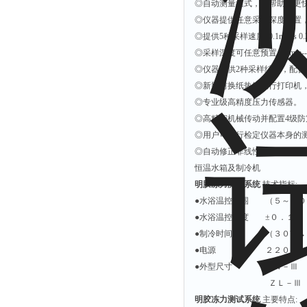
◎自动测量模式，能帮助您更
解析仪
◎仪器提供任意采样深度预置
◎提供5种采样速度; 0.1mm/s 
烤胶机
◎采样深度可任意预置（1mm--
流量计
◎仪器提供2种采样结果，配
测速仪
◎新型前换纸热敏宽行打印机
◎专业级高精度压力传感器。
保护器
◎高精密机械传动并配置4级
分散仪
◎用户可自行检定仪器本身的
压片机
◎自动修正非线性误差，自动
恒温水箱及制冷机
灰熔融性测试仪
明胶冻力测试系统
技术指标:
导电仪
●水浴温控范围 （５～７
色谱仪
●水浴温控精度 ±０．１℃
磨耗仪
●制冷时间 （３０℃→１
●电源 ２２０Ｖ／５
读数仪
●外型尺寸 ＨＷ－Ⅲ （
测时仪
ＺＬ－Ⅲ （４８
压力仪
明胶冻力测试系统
主要特点: