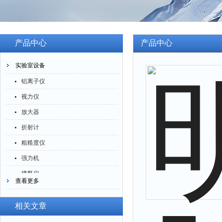
产品中心
产品中心
实验室设备
铝离子仪
视力仪
放大器
折射计
粗糙度仪
强力机
稀释仪
查看更多
萃取仪
洗油仪
相关文章
倒角器