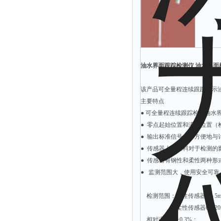
光泽度仪
色差仪
面积仪
混合器
金属浴
油水界面跟踪检测仪 油水界面检
恒温器
该产品可全量程连续跟踪显示
离心机
主要特点
摇床
● 可全量程连续跟踪检测油水
孵育器
● 零点起始位置和满度位置
● 输出标准信号，可方便地与
振荡器
● 传感器上的挂料对于检测
爆头灯
● 传感器有钢性和柔性两种
探照灯
● 监测范围大，使用安全可
工作灯
检测范围：钢性传感器0～5
稀释器
柔性传感器0～20m
热震仪
相对误差：±0.3%；