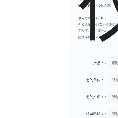
时间测定仪
输出形式：4～20mADC
消解器
供电方式：24VDC；
洗砂机
介质温度：+35℃～+150℃
测硫仪
工作压力；≤2.5Mpa；
防爆等级：Ex(ib)ⅡAT3
过滤器
平磨仪
天平
真空计
产品：
浓缩仪
透射率测试仪
您的单位：
搅拌器
应变仪
您的姓名：
温湿度计
培养箱
联系电话：