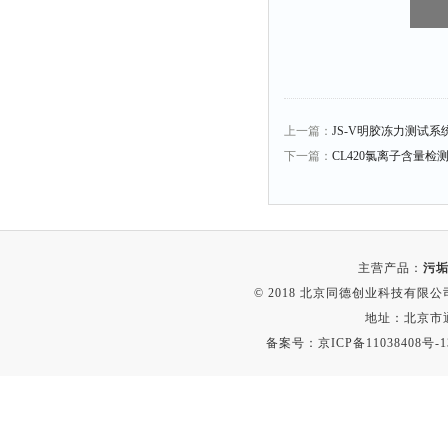
粉尘仪
功率计
温度计
平滑度测定仪
上一篇：
JS-V明胶冻力测试系
激光粒度仪
下一篇：
CL420氯离子含量检
钙离子计
测距仪
破碎机
主营产品：
污垢
扩散仪
© 2018 北京同德创业科技有限公司(
溶出仪
地址：北京市通
酸度计
备案号：
京ICP备11038408号-1
露点仪
气动织枪
台式检校台