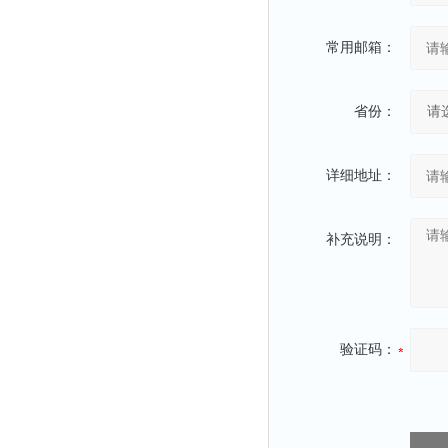
静电测试仪
照度计
常用邮箱：
伏安表
声波仪
省份：
测厚仪
抓拍仪
详细地址：
显微镜
氮吹仪
补充说明：
脆碎度仪
光度计
旋光仪
高斯计
验证码：
耐压测试仪
电阻仪
电流测试仪