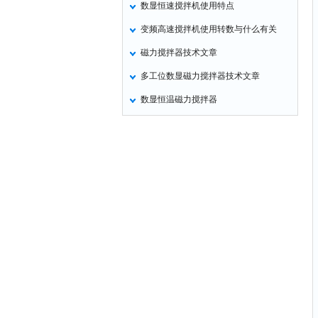
数显恒速搅拌机使用特点
氧化锌测试仪
变频高速搅拌机使用转数与什么有关
控制器
磁力搅拌器技术文章
水浴锅
多工位数显磁力搅拌器技术文章
二氧化碳检测仪
数显恒温磁力搅拌器
进样器
试验机
全站仪
回弹仪
张力仪
金属探测器
焊缝检测盒
片剂仪
酸值测定仪
解吸仪