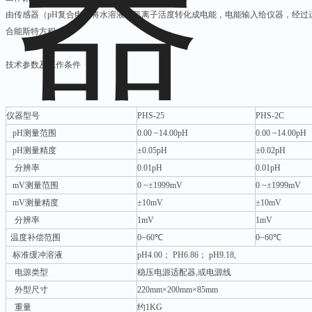
由传感器（pH复合电）将水溶液中氢离子活度转化成电能，电能输入给仪器，经过
合能斯特方程：
技术参数及工作条件
仪器型号
PHS-25
PHS-2C
pH测量范围
0.00 ~14.00pH
0.00 ~14.00pH
pH测量精度
±0.05pH
±0.02pH
分辨率
0.01pH
0.01pH
mV测量范围
0 ~±1999mV
0 ~±1999mV
mV测量精度
±10mV
±10mV
分辨率
1mV
1mV
温度补偿范围
0~60℃
0~60℃
标准缓冲溶液
pH4.00； PH6.86； pH9.18,
电源类型
稳压电源适配器,或电源线
外型尺寸
220mm×200mm×85mm
重量
约1KG