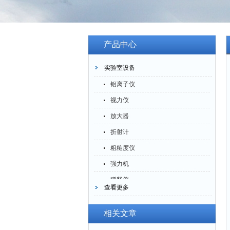
产品中心
实验室设备
铝离子仪
视力仪
放大器
折射计
粗糙度仪
强力机
稀释仪
查看更多
萃取仪
洗油仪
相关文章
倒角器