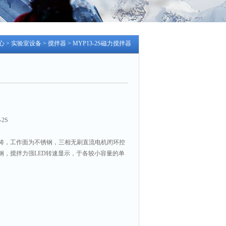
心
>
实验室设备
>
搅拌器
> MYP13-2S磁力搅拌器
2S
铸，工作面为不锈钢，三相无刷直流电机闭环控
钢，搅拌力强LED转速显示，于各较小容量的单