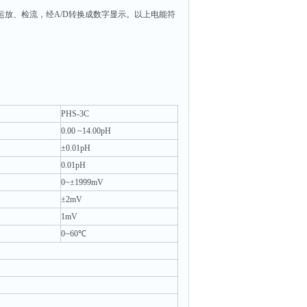
运放、检流，经A/D转换成数字显示。以上电能符
PHS-3C
0.00 ~14.00pH
±0.01pH
0.01pH
0~±1999mV
±2mV
1mV
0~60℃