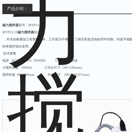
产品介绍：
磁力搅拌器
型号：MYP13-2S
MYP13-2S
磁力搅拌器
特点
，外壳由耐腐蚀工程塑料压铸，工作面为不锈钢，三相无刷直流电机闭环控制，转速平稳配
的单搅拌场合使用。
技术参数
电源 AC220V±10% 50/60HZ 工作方式 连续
大搅拌容量 5000ml 工作台尺寸 140×130(mm)
搅拌转速 60-2000rpm 外形尺寸 200×140×67(mm)