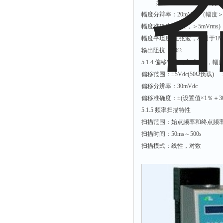
频率＞8MHz：0～9Vpp(50
解析仪
幅度分辩率：20mVpp （幅度＞
幅度准确度(1kHz，＞5mVrms
烤胶机
幅度平坦度(正弦波，相对于1M
流量计
输出阻抗：50Ω
测速仪
5.1.4 偏移特性（衰减0dB，幅
偏移范围：±5Vdc(50Ω负载)
保护器
偏移分辨率：30mVdc
分散仪
偏移准确度：±(设置值×1％＋30
压片机
5.1.5 频率扫描特性
扫描范围：始点频率和终点频
灰熔融性测试仪
扫描时间：50ms～500s
导电仪
扫描模式：线性，对数
色谱仪
磨耗仪
读数仪
测时仪
压力仪