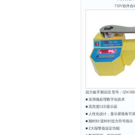
时间测定仪
7:DV软件自动快速
消解器
洗砂机
测硫仪
过滤器
平磨仪
天平
真空计
浓缩仪
透射率测试仪
扭力板手测试仪 型号：QW-HB-2
搅拌器
■ 采用微处理数字化技术
■ 高亮度LED显示器
应变仪
■ 人性化设计，显示屏视角可
温湿度计
■ 顺时针/逆时针扭力符号指示
培养箱
■ Z大报警值设定功能