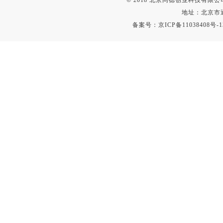
© 2018 北京同德创业科技有限公司(
冰箱
地址：北京市通
备案号：
京ICP备11038408号-1
测温仪
粉碎机
辐照计
温控仪
提取器
马弗炉
透明度仪
反射率仪
计数器
球磨机
气敏元件测试仪
发生器
四球机