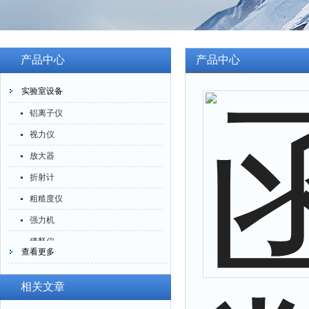
产品中心
产品中心
实验室设备
铝离子仪
视力仪
放大器
折射计
粗糙度仪
强力机
稀释仪
查看更多
萃取仪
洗油仪
相关文章
倒角器