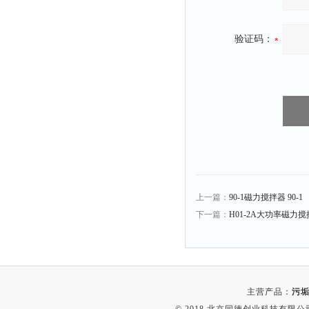
融变仪
检定箱
验证码：
断路器
硬度仪
变送器
强度仪
采样器
混匀仪
声级计
熔点仪
上一篇：
90-1磁力搅拌器 90-1
下一篇：
H01-2A大功率磁力
单色仪
蠕动泵
泄漏检测仪
噪音计
主营产品：
污垢
加热器