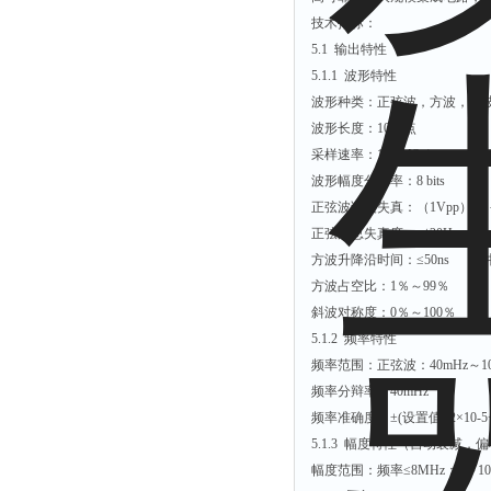
拉力表
技术指标：
冻力仪
5.1 输出特性
5.1.1 波形特性
平整度仪
波形种类：正弦波，方波，斜波
分选仪
波形长度：1024点
辐射仪
采样速率：100 MSa/s
波形幅度分辨率：8 bits
蒸馏仪
正弦波谐波失真：（1Vpp） ≤－
氟化物测定仪
正弦波总失真度：（20Hz～20kH
紧实仪
方波升降沿时间：≤50ns 过冲：
膨胀仪
方波占空比：1％～99％
斜波对称度：0％～100％
铺板器
5.1.2 频率特性
粘度计
频率范围：正弦波：40mHz～1
分布仪
频率分辩率：40mHz
频率准确度：±(设置值×2×10-5+
实验装置
5.1.3 幅度特性（自动衰减，偏移
系数仪
幅度范围：频率≤8MHz：0～10V
测试计