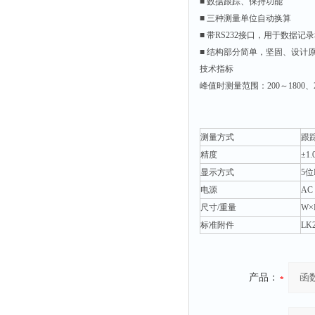
■ 数据跟踪、保持功能
静电测试仪
■ 三种测量单位自动换算
照度计
■ 带RS232接口，用于数据记
伏安表
■ 结构部分简单，坚固、设计
声波仪
技术指标
峰值时测量范围：200～1800、200
测厚仪
抓拍仪
显微镜
测量方式
跟
精度
±1.
氮吹仪
显示方式
5位
脆碎度仪
电源
AC 
光度计
尺寸/重量
W×
旋光仪
标准附件
LK
高斯计
耐压测试仪
产品：
电阻仪
电流测试仪