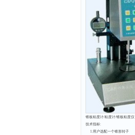
附着力测试仪
液冰点测定仪
倾向仪
安定性测定仪
烘胶机
微粒检测仪
油滴仪
稳压电源
记录仪
虫情测报灯
取样器
压缩机
养护箱
锥板粘度计/粘度计/锥板粘度仪 型
技术指标:
清洗仪
1:用户选配一个锥形转子