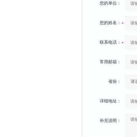
您的单位：
粉尘仪
功率计
您的姓名：
温度计
平滑度测定仪
联系电话：
激光粒度仪
钙离子计
常用邮箱：
测距仪
破碎机
省份：
扩散仪
溶出仪
详细地址：
酸度计
露点仪
气动织枪
补充说明：
台式检校台