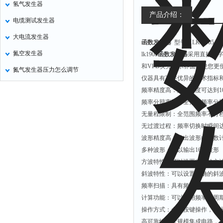
氢气发生器
氧化锌测试仪
产品介绍：
电缆测试发生器
控制器
大电流发生器
函数发生器
型号：LK-1905
水浴锅
氮空发生器
lk1905
函数发生器
采用直接数字
二氧化碳检测仪
和VFD荧光显示界面能使您更
氮气发生器压力怎么调节
进样器
仪器具有下述优异的技术指标
试验机
频率精度高：频率精度可达到10
频率分辩率高：全范围频率分辨
全站仪
无量程限制：全范围频率不分
回弹仪
无过渡过程：频率切换时瞬间
张力仪
波形精度高：输出波形由函数
多种波形：可以输出16种波形
金属探测器
方波特性：可以设置精确的方
焊缝检测盒
斜波特性：可以设置精确的斜
片剂仪
频率扫描：具有频率扫描功能
计算功能：可以选用频率或周
酸值测定仪
操作方式：全部按键操作，荧
解吸仪
高可靠性：大规模集成电路，