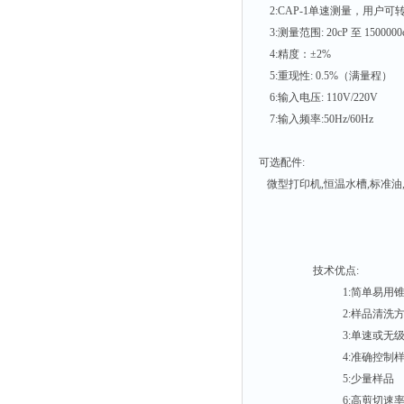
光泽度仪
2:CAP-1单速测量，用户可转速
色差仪
3:测量范围: 20cP 至 150000
4:精度：±2%
面积仪
5:重现性: 0.5%（满量程）
混合器
6:输入电压: 110V/220V
金属浴
7:输入频率:50Hz/60Hz
恒温器
可选配件:
离心机
微型打印机,恒温水槽,标准油
摇床
孵育器
振荡器
技术优点:
爆头灯
1:简单易用锥板
探照灯
2:样品清洗方
3:单速或无级变
工作灯
4:准确控
稀释器
5:少量样品
热震仪
6:高剪切速