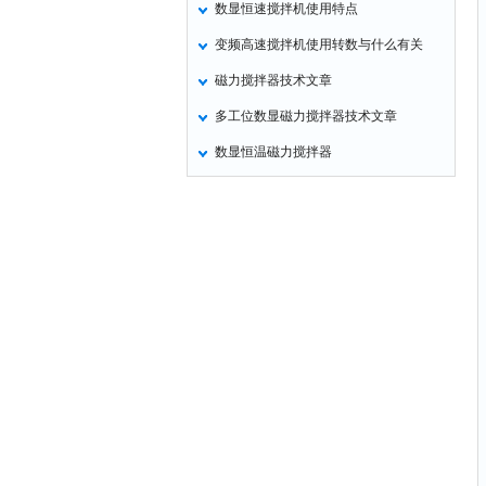
数显恒速搅拌机使用特点
氧化锌测试仪
变频高速搅拌机使用转数与什么有关
控制器
磁力搅拌器技术文章
水浴锅
多工位数显磁力搅拌器技术文章
二氧化碳检测仪
数显恒温磁力搅拌器
进样器
试验机
全站仪
回弹仪
张力仪
金属探测器
焊缝检测盒
片剂仪
酸值测定仪
解吸仪