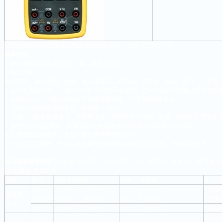
过程仪表校验仪/便携式过程仪表校验仪 型号：TQY-VICTOR 11+
基本特点
：
1 输出的基本精度达0.02%，输出显示为6位
2 输出功能：
直流电压、直流电流、欧姆、模拟变送器、热电偶、热电阻、频率、脉冲、开关量
3 直流电流输出时，可提供25%和100%的手动步进、自动步进及自动斜坡的输出功
4 热偶输出时，可提供高精度的自动冷端补偿，℃或℉的温度显示
5 可外配高精度的测温探头，准确度：±0.2℃
6 大屏LCD多重数据显示，可同时显示：直流电流和%值、热偶、热阻的温度值及
7 操作性能*键盘配置，输出设定的增减键与LCD上显示设定值按位对应
8 采用面板校准技术，无需打开机壳便可进行校准
9 带白色LED背光，并具有自动背光关闭和自动电源关闭功能，适合现场使用
输出基本技术指标
[ 于校准后一年内、23℃±5℃、35～70%RH、精度= ±（设定值%
技|术|指|标| 输出功能
功能
量程
输出设定范围
分辨力
准确度
备 
100mV
-10.000～110.000mV
1μV
0.02+0.01
Z大输出
直流电压
1000mV
-100.00～1100.00mV
10μV
0.02+0.01
Z大输
DCV
10V
-1.0000～11.0000V
0.1mV
0.02+0.01
Z大输
在20 