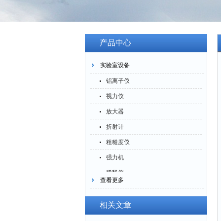
产品中心
实验室设备
铝离子仪
视力仪
放大器
折射计
粗糙度仪
强力机
稀释仪
查看更多
萃取仪
洗油仪
相关文章
倒角器