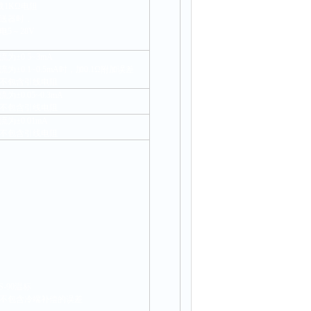
载1KΩ电阻
送器时，
电5～28V
为±0.5~3mA
为±0.1~0.5mA时，加0.1Ω附加误差
不包含引线电阻
为±0.05~0.3mA
不包含引线电阻
为±0.01mA
不包含引线电阻
S-90温标
不包含冷端补偿的误差