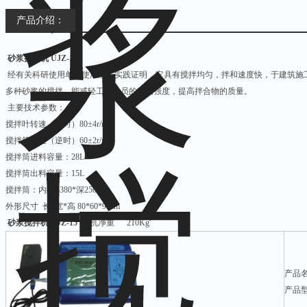
产品介绍：
砂浆搅拌机 UJZ-15
经有关科研使用单位使用后，实践证明，它具有搅拌均匀，拌和速度快，于建筑施
多种砂浆的搅拌，能减轻工作人员的劳动强度，提高拌合物的质量。
主要技术参数：
搅拌叶转速（顺时）80±4r/min
搅拌筒转速（逆时）60±2r/min
搅拌筒进料容量：28L
搅拌筒出料容量：15L
搅拌筒：内径φ380*深250
外形尺寸 长*宽*高 80*60*90cm
砂浆搅拌机 UJZ-15
整机净重 210Kg
产品
产品型