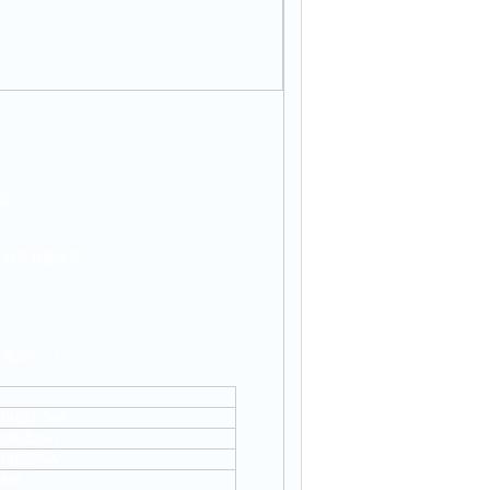
能
其对应分度值等
+量程%）]
注
电流0.5mA
出电流2mA
出电流5mA
mA时，