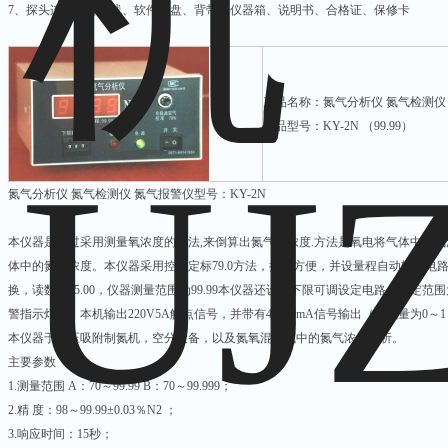
7、探头连线、传输线、软件光盘、背带、仪器箱、说明书、合格证、保修卡
产品名称：氮气分析仪 氮气检测仪 
产品型号：KY-2N （99.99）
氮气分析仪 氮气检测仪 氮气报警仪型号：KY-2N
本仪器是通过采用测量氧浓度的方法,来倒算出氮气的浓度.方法是氧电将气体中的氧
体中的氮气浓度。本仪器采用控器定标79.0方法，操作方便，并设量程自动转换电路
换，读数为95.00，仪器测量范围为99.99本仪器还设有下限可调设定电路，设定范围
警指示灯亮，本机输出220V5A触点信号，并带有4～20mA信号输出（含氧量为0
本仪器于变压吸附制氮机，空分设备，以及氮氧混合气中的氮气浓度分析。
主要参数
1.测量范围 A：70～99.99 B：70～99.999；
2.精 度：98～99.99±0.03％N2 ；
3.响应时间：15秒；