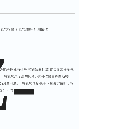
氮气报警仪 氮气纯度仪 /测氮仪
浓度转换成电信号,经减法器计算,直接显示被测气
，当氮气浓度高与95.0，这时仪器量程自动转
为91.0～99.9，当氮气浓度低于下限设定值时，报
～1％）可与记录仪连接。