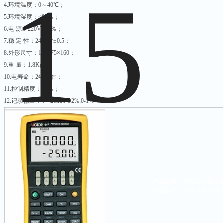
4.环境温度：0～40℃；
5.环境湿度：<85％；
6.电 源：220V±10％；
7.稳 定 性：24小时±0.5；
8.外形尺寸：150×75×160；
9.重 量：1.8Kg；
10.电寿命：2年左右；
11.控制精度：±5％；
12.记录输出：4～20mA O2%:0-1%
产品名称：过程仪表校验仪
产品型号：TQY-VICTOR 1