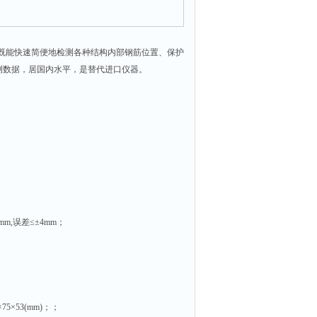
，既能快速简便地检测各种结构内部钢筋位置、保护
测数据，居国内水平，是替代进口仪器。
mm,误差≤±4mm；
75×53(mm)；；