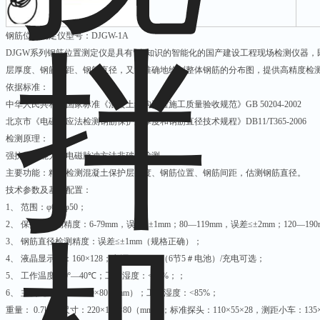
钢筋位置测定仪型号：DJGW-1A
DJGW系列钢筋位置测定仪是具有*自知识的智能化的国产建设工程现场检测仪器
层厚度、钢筋间距、钢筋直径，又能准确地绘制整体钢筋的分布图，提供高精度检
依据标准：
中华人民共和国国家标准《混凝土结构工程施工质量验收规范》GB 50204-2002
北京市《电磁感应法检测钢筋保护层厚度和钢筋直径技术规程》DB11/T365-2006
检测原理：
强抗干扰能力的电磁脉冲方法非破损检测
主要功能：精确检测混凝土保护层厚度、钢筋位置、钢筋间距，估测钢筋直径。
技术参数及基本配置：
1、 范围：φ6—φ50；
2、 保护层检测精度：6-79mm，误差≤±1mm；80—119mm，误差≤±2mm；120—190
3、 钢筋直径检测精度：误差≤±1mm（规格正确）；
4、 液晶显示屏：160×128；电源：9VDC（6节5＃电池）/充电可选；
5、 工作温度：0º—40℃；工作湿度：<85%；；
6、 主机尺寸：220×180×80（mm）；工作湿度：<85%；
重量： 0.7kg；尺寸：220×180×80（mm）；标准探头：110×55×28，测距小车：135×