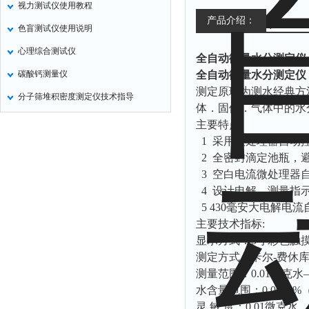
视力测试仪使用教程
氧化锌测试仪
产品介绍：
色盲测试仪使用说明
控制器
心理综合测试仪
全自动微量水分测定仪
水浴锅
碳酸钙测量仪
全自动微量水分测定仪
二氧化碳检测仪
测定原理为测水经典方法
分子筛堆积密度测定仪技术指导
进样器
体．固体．气体中的水
主要特点:
试验机
1 采用微处理器自动
全站仪
2 全密封滴定池瓶，
回弹仪
3 空白电流微处理器
张力仪
4 设计电解、测量指
5 430毫安大电解电
金属探测器
主要技术指标:
焊缝检测盒
显示方式：5寸彩色触
片剂仪
测定方式：卡尔-费休
测量范围：0.01微克水
酸值测定仪
水含量范围：0.0001%（
解吸仪
灵 敏 度：0.01微克水