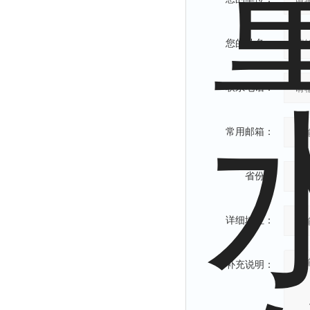
解析仪
烤胶机
您的姓名：
流量计
测速仪
联系电话：
保护器
分散仪
常用邮箱：
压片机
灰熔融性测试仪
省份：
导电仪
色谱仪
详细地址：
磨耗仪
读数仪
补充说明：
测时仪
压力仪