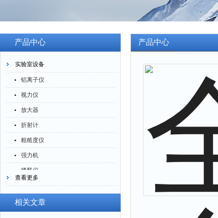
产品中心
产品中心
实验室设备
铝离子仪
视力仪
放大器
折射计
粗糙度仪
强力机
稀释仪
查看更多
萃取仪
洗油仪
相关文章
倒角器