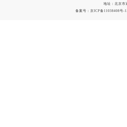
光泽度仪
地址：北京市通
色差仪
备案号：
京ICP备11038408号-1
面积仪
混合器
金属浴
恒温器
离心机
摇床
孵育器
振荡器
爆头灯
探照灯
工作灯
稀释器
热震仪