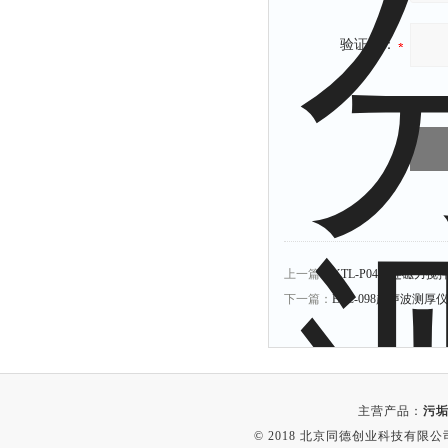
附着力测试仪
验证码：
液冰点测定仪
倾向仪
安定性测定仪
烘胶机
微粒检测仪
油滴仪
稳压电源
记录仪
上一篇：
XTL-P04四连磁力搅
虫情测报灯
下一篇：
ETC-098超声波测厚仪
取样器
压缩机
养护箱
主营产品：
污垢
清洗仪
© 2018 北京同德创业科技有限公司(