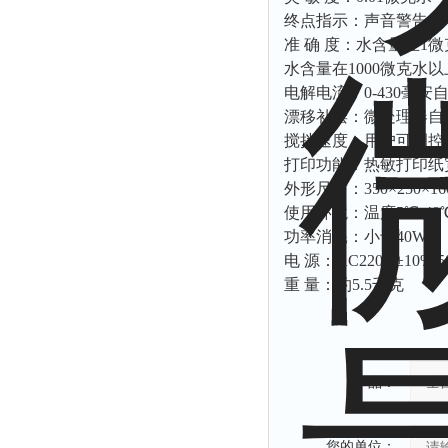
拉力表
终点指示：声音警告 /
冻力仪
准 确 度：水含量在1微
水含量在1000微克水以
平整度仪
电解电流：0-430毫安
分选仪
漂移补偿：微处理器自
辐射仪
搅拌速度：用户可调控
打印功能：热敏打印纸宽5
蒸馏仪
外形尺寸：350×250×16
氟化物测定仪
使用环境：温度5℃-40
紧实仪
功率消耗：小于40W
电 源：AC220V±10% 5
膨胀仪
重 量：约5.5千克
铺板器
粘度计
分布仪
产品：
实验装置
系数仪
测试计
您的单位：