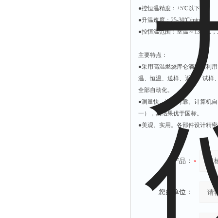
附着力测试仪
●控恒温精度：±5℃以下；
●升温速度：25-30℃/min；
液冰点测定仪
●控恒温范围：室温～1300℃，
倾向仪
安定性测定仪
主要特点：
●采用高温燃烧库仑滴定法利
烘胶机
温、恒温、送样、返回、试样
微粒检测仪
全部自动化。
油滴仪
●测量快、准、可靠。计算机
稳压电源
一），其结果优于国标。
●美观、实用。各部件设计精
记录仪
虫情测报灯
取样器
产品：
压缩机
养护箱
您的单位：
清洗仪