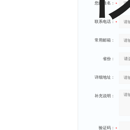
光泽度仪
您的姓名：
色差仪
面积仪
联系电话：
混合器
金属浴
常用邮箱：
恒温器
离心机
省份：
摇床
孵育器
详细地址：
振荡器
爆头灯
补充说明：
探照灯
工作灯
稀释器
热震仪
验证码：