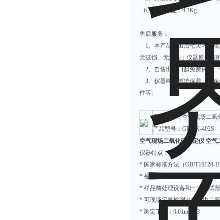
拉力表
6、仪器净重：4.3Kg
冻力仪
售后服务：
平整度仪
1、本产品售出后七天内出现
分选仪
无破损、无污染；仪器原包装
辐射仪
2、自售出之日起免费保修一
3、仪器终身维护保养。出保
蒸馏仪
件等。
氟化物测定仪
紧实仪
产品名称：空气现场二氧
膨胀仪
产品型号：GDYK-402S
空气现场二氧化硫测定仪 空气
铺板器
仪器特点：
粘度计
* 国家标准方法（GB/T16128-1
分布仪
* 检测速度10分钟
* 样品前处理设备和一次性试
实验装置
* 可现场定量检测出空气中二
系数仪
* 测定下限：0.01mg/m3
测试计