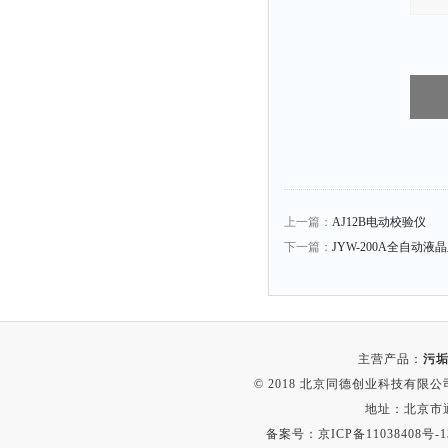
时间测定仪
消解器
洗砂机
测硫仪
过滤器
平磨仪
天平
上一篇：
AJ12B电动校验仪
真空计
下一篇：
JYW-200A全自动
浓缩仪
透射率测试仪
搅拌器
应变仪
主营产品：
污垢
© 2018 北京同德创业科技有限公司(
温湿度计
地址：北京市通
培养箱
备案号：
京ICP备11038408号-1