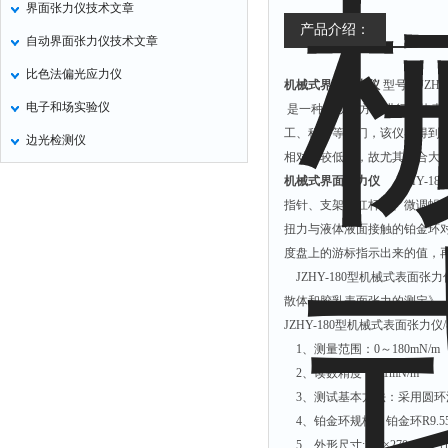
界面张力仪技术文章
氧化锌测试仪
产品介绍：
自动界面张力仪技术文章
控制器
比色法偏光应力仪
机械式界面张力仪
型号：JZHY-
水浴锅
电子和场实验仪
是一种用物理方法进行液体表
二氧化碳检测仪
工、科研等部门，该仪器得到
边光检测仪
进样器
相对比较低廉，故尤其适合大
试验机
机械式界面张力仪
JZHY-
指针、支架、杠杆架、微调蜗
全站仪
扭力与液体液面接触的铂金环
回弹仪
度盘上的游标指示出来的值，
张力仪
JZHY-180型机械式表面张力仪
散体和胶乳表面张力的测定》、S
金属探测器
JZHY-180型机械式表面张
焊缝检测盒
1、测量范围：0～180mN/m
片剂仪
2、读数精度：0.1mN/m
3、测试基本方法：采用圆环
酸值测定仪
4、铂金环规格：铂金环R9.55
解吸仪
5、外形尺寸:240×270×325