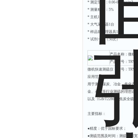
* 测定范围：0.00-0.50mg/m3
解析仪
* 测量精度：5%
* 主机1台
烤胶机
* 大气采样器1台
流量计
* 样品前处理器具1套
测速仪
* 试剂一套（50次）
保护器
产品名称：微机
分散仪
产品型号：TRY-Z
压片机
微机快速测硫仪 型号：TRY-ZD
灰熔融性测试仪
应用范围：
用于测定煤炭、冶金、焦化产
导电仪
金、石化等行业测硫的理想设备。
色谱仪
以及《GB/T2286-91焦炭全
磨耗仪
主要指标：
读数仪
测时仪
●精度：优于国标要求；
压力仪
●测硫范围及时间：测硫范围宽、