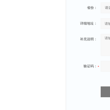
时间测定仪
省份：
消解器
洗砂机
详细地址：
测硫仪
过滤器
补充说明：
平磨仪
天平
真空计
浓缩仪
验证码：
透射率测试仪
搅拌器
应变仪
温湿度计
培养箱