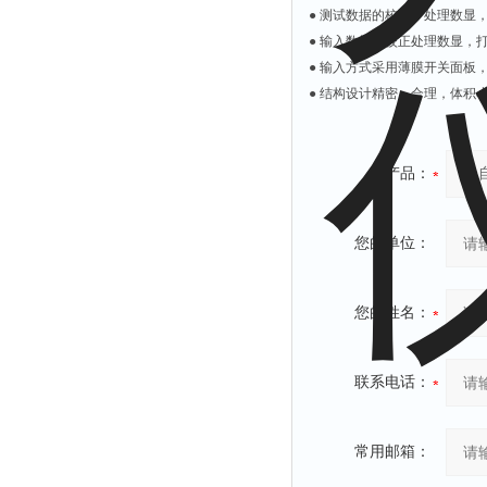
光泽度仪
● 测试数据的校正，处理数显
色差仪
● 输入数据的校正处理数显，
● 输入方式采用薄膜开关面板
面积仪
● 结构设计精密，合理，体积
混合器
金属浴
恒温器
产品：
离心机
摇床
您的单位：
孵育器
振荡器
您的姓名：
爆头灯
探照灯
联系电话：
工作灯
稀释器
常用邮箱：
热震仪