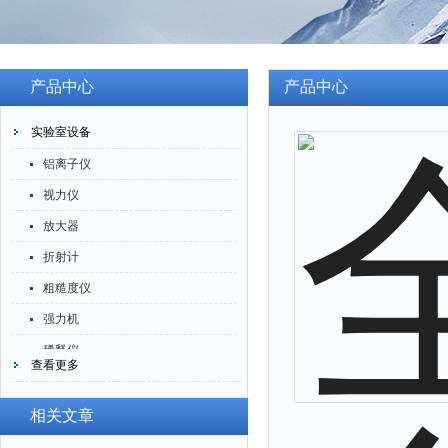
产品中心
产品中心
实验室设备
铝离子仪
视力仪
放大器
折射计
粗糙度仪
强力机
稀释仪
查看更多
萃取仪
洗油仪
相关文章
倒角器