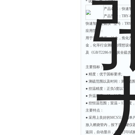
* 试剂一套（50次）
附着力测试仪
产品名称：快速智能
液冰点测定仪
产品型号：TRY-KZ
倾向仪
快速智能定硫仪 型号：TRY-KZ
应用范围：
安定性测定仪
用于测定煤炭，冶金，焦化产
烘胶机
金，化等行业测硫的理想设备。符
微粒检测仪
及《GB/T2286-91焦炭全硫
油滴仪
主要指标：
稳压电源
● 精度：优于国标要求;
记录仪
● 测硫范围以及时间：测量范围
虫情测报灯
● 控温精度：正负5度以下;
● 升温速度：25－30度、min;
取样器
● 控恒温范围；室温－1300度
压缩机
主要特点：
养护箱
● 采用上良好的MCS51系
放入燃烧管内，按下启动键仪
清洗仪
返回，自动显示，自动打印试