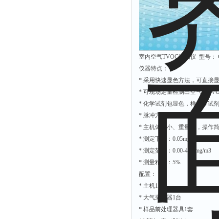
解析仪
烤胶机
流量计
室内空气TVOC速测仪 型号： G
测速仪
仪器特点：
保护器
* 采用快速显色方法，可直接
分散仪
* 可现场定量检测出空气中TV
* 化学试剂包显色，样品和试
压片机
* 脉冲方式供电、功耗低，一
灰熔融性测试仪
* 主机体积小、重量轻，操作
导电仪
* 测定下限：0.05mg/m3
色谱仪
* 测定范围：0.00-4.00mg/m3
* 测量精度：5%
磨耗仪
配置：
读数仪
* 主机1台
测时仪
* 大气采样器1台
* 样品前处理器具1套
压力仪