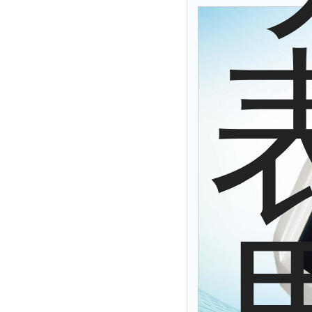
拉力表
冻力仪
平整度仪
分选仪
辐射仪
蒸馏仪
氟化物测定仪
紧实仪
膨胀仪
铺板器
粘度计
分布仪
实验装置
系数仪
测试计