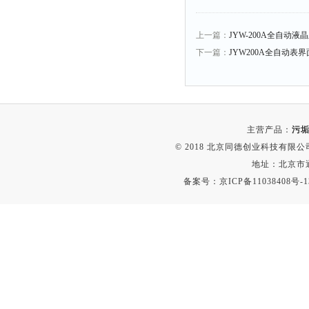
静电测试仪
照度计
上一篇：
JYW-200A全自动
伏安表
下一篇：
JYW200A全自动表
声波仪
测厚仪
抓拍仪
主营产品：
污垢
显微镜
© 2018 北京同德创业科技有限公司(
氮吹仪
地址：北京市通
脆碎度仪
备案号：
京ICP备11038408号-1
光度计
旋光仪
高斯计
耐压测试仪
电阻仪
电流测试仪