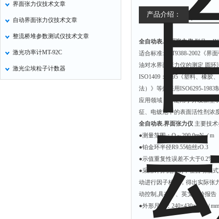
界面张力仪技术文章
氧化锌测试仪
产品介绍：
自动界面张力仪技术文章
控制器
整流桥堆参数测试仪技术文章
全自动表.界面张力仪
型号：JYW
水浴锅
激光功率计MT-92C
适合标准:JB/T9388-2002
二氧化碳检测仪
油对水界面张力仪的测定 圆环
激光尘埃粒子计数器
进样器
ISO1409：1995《塑料、
试验机
法）》等效采用ISO6295-198
应用领域：广泛用于开发新型
全站仪
征、电镀池中的表面活性剂浓
回弹仪
全自动表.界面张力仪
主要技术
张力仪
●测量范围：O～200.
●铂金环半径R9.55铂丝rO.3
金属探测器
●示值重复性误差不大于0.2
焊缝检测盒
●采用计算机控制，在自动模式
片剂仪
动进行因子校正，得出实际张
动控制,具有中、英文试验报
酸值测定仪
●外形尺寸：240×430×35
解吸仪