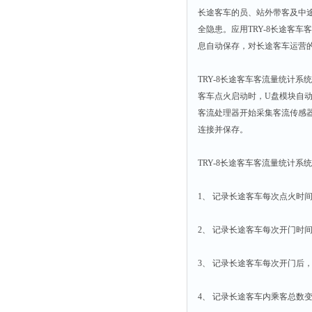
时间测定仪
长途客车的员、站外带客及中
全隐患。应用TRY-8长途客
消解器
息自动保存，对长途客车运营
洗砂机
测硫仪
TRY-8长途客车客流量统计
客车点火启动时，U盘模块自
过滤器
客流处理器开始采集客流传感器的
平磨仪
连接并保存。
天平
TRY-8长途客车客流量统计系
真空计
浓缩仪
1、 记录长途客车每次点火时
透射率测试仪
搅拌器
2、 记录长途客车每次开门时
应变仪
3、 记录长途客车每次开门后
温湿度计
培养箱
4、 记录长途客车内乘客总数