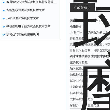
数显编织袋拉力试验机有单臂双臂等区分
氧化锌测试仪
产品介绍：
智能型砂强度试验机技术文章
控制器
压缩强度试验机技术文章
四球摩擦试验机
型号：MRS
水浴锅
微机控制电子拉力试验机技术文章
功能特点：
二氧化碳检测仪
主要用途：该系列试验机以滑动
线材扭转试验机使用说明
进样器
磨损值ZMZ等；或者进行长
试验机
试验。配备特殊测量装置，可实
计算机伺服控制，可以设置试
全站仪
四球摩擦试验机
主要技术参数
回弹仪
主要技术参数
张力仪
轴向试验力
加载控制方式
金属探测器
试验力准确度
焊缝检测盒
主轴转速范围
片剂仪
转速控制误差
酸值测定仪
式样温度控制范围
解吸仪
摩擦力（距）测量范围