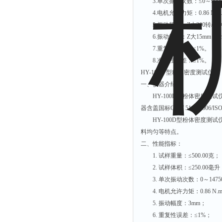
3.单次振动次数：≤0～999
附着力测试仪
4.电机允许力矩：0.86 N.m
液冰点测定仪
5.振动频率：Z大300转/分
6.振动幅度：Z大15mm（1
倾向仪
7.重复性误差：≤1%。
安定性测定仪
8.准确性误差：≤1%。
烘胶机
HY-100Ｄ型粉体密度测试仪：
微粒检测仪
一、仪器介绍
HY-100D型粉体密度测试仪是依
油滴仪
器含盖国标GB/T 5162-2006/I
稳压电源
HY-100D型粉体密度测
记录仪
料均匀等特点。
二、性能指标：
虫情测报灯
1. 试样重量：≤500.00克；
取样器
2. 试样体积：≤250.00毫
压缩机
3. 单次振动次数：0～1475
4. 电机允许力矩：0.86 N.
养护箱
5. 振动幅度：3mm；
清洗仪
6. 重复性误差：≤1%；