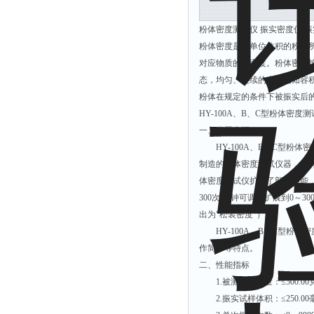
解析仪
粉体密度测试仪 振实密度仪 振实
烤胶机
粉体密度是指单位体积的粉体
对应物质的真密度。粉体密度
流量计
态，均匀、连续的充满已知容
测速仪
粉体在规定的条件下被振实后
保护器
HY-100A、B、C型粉体密度
分散仪
一、仪器介绍
HY-100A、B、C型粉体密度测
压片机
制造的粉体密度测试仪器，具有知识。
灰熔融性测试仪
体密度测试仪扩展了部分功能，如
导电仪
300次/分钟可调，扩展到0～3
出为"松装密度"）。
色谱仪
HY-100A、B、C型粉体
磨耗仪
作简单等特点。
读数仪
二、性能指标
测时仪
1.被测试样重量：≤500.00
2.振实试样体积：≤250.00毫
压力仪