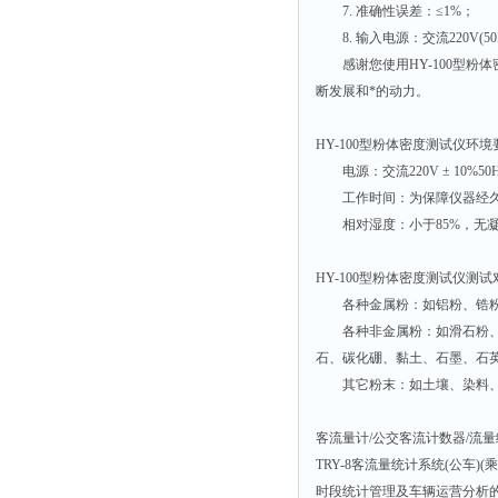
光泽度仪
7. 准确性误差：≤1%；
色差仪
8. 输入电源：交流220V(50H
感谢您使用HY-100型粉
面积仪
断发展和*的动力。
混合器
金属浴
HY-100型粉体密度测试仪环
电源：交流220V ± 10%50
恒温器
工作时间：为保障仪器经久
离心机
相对湿度：小于85%，无凝
摇床
孵育器
HY-100型粉体密度测试仪测
各种金属粉：如铝粉、锆粉、
振荡器
各种非金属粉：如滑石粉、高
爆头灯
石、碳化硼、黏土、石墨、石
探照灯
其它粉末：如土壤、染料、医
工作灯
客流量计/公交客流计数器/流量
稀释器
TRY-8客流量统计系统(公
热震仪
时段统计管理及车辆运营分析