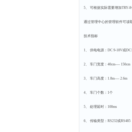
静电测试仪
5、 可根据实际需要增加TR
照度计
伏安表
通过管理中心的管理软件可读
声波仪
技术指标
测厚仪
抓拍仪
1、 供电电源：DC 9-18V或DC18 
显微镜
2、 车门宽度：40cm---- 150cm
氮吹仪
脆碎度仪
3、 车门高度：1.8m---- 2.6m
光度计
旋光仪
4、 车门个数：1个
高斯计
5、 处理延时：100ms
耐压测试仪
电阻仪
6、 传输类型：RS232或RS485
电流测试仪