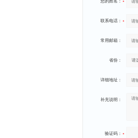
您的姓名：
融变仪
检定箱
联系电话：
断路器
硬度仪
变送器
常用邮箱：
强度仪
采样器
省份：
混匀仪
声级计
详细地址：
熔点仪
单色仪
补充说明：
蠕动泵
泄漏检测仪
噪音计
验证码：
加热器