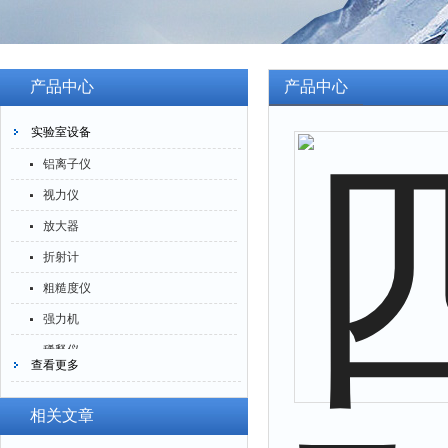
产品中心
产品中心
实验室设备
铝离子仪
视力仪
放大器
折射计
粗糙度仪
强力机
稀释仪
查看更多
萃取仪
洗油仪
相关文章
倒角器