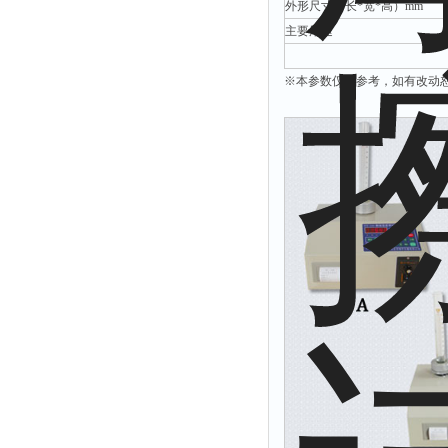
外形尺寸（长*宽*高）mm
拉力表
主要用途
冻力仪
平整度仪
※本参数仅供参考，如有改动
分选仪
辐射仪
蒸馏仪
氟化物测定仪
紧实仪
膨胀仪
铺板器
粘度计
分布仪
实验装置
系数仪
测试计