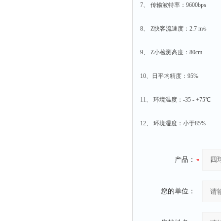
7、 传输波特率：9600bps
粉尘仪
功率计
8、 Z快客流速度：2.7 m/s
温度计
9、 Z小检测高度：80cm
平滑度测定仪
激光粒度仪
10、日平均精度：95%
钙离子计
11、 环境温度：-35 - +75℃
测距仪
破碎机
12、 环境湿度：小于85%
扩散仪
溶出仪
产品：
酸度计
露点仪
您的单位：
气动织枪
台式检校台