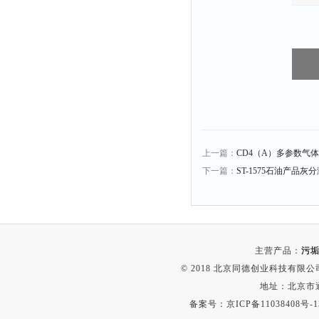
冰箱
测温仪
粉碎机
辐照计
温控仪
提取器
马弗炉
上一篇：
CD4（A）多参数气
下一篇：
ST-1575石油产品灰
透明度仪
反射率仪
计数器
球磨机
主营产品：
污垢
气敏元件测试仪
© 2018 北京同德创业科技有限公司(
发生器
地址：北京市通
四球机
备案号：
京ICP备11038408号-1